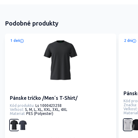
Podobné produkty
1 deň
2 dni
Pánske
Pánske tričko /Men´s T-Shirt/
Kód pro
Značka:
Kód produktu:
Ls 1000423258
Veľkosť:
Veľkosť:
S, M, L, XL, XXL, 3XL, 4XL
Material
Material:
PES (Polyester)