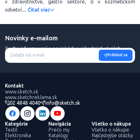
v zdravotníctve, gastro sektore, či v kozmetickom
odvetví....
Čítať viac
Novinky e-mailom
Buďte informovaní o novinkách a výhodných akciách.
Prihlásiť sa
Kontakt
www.sketch.sk
www.sketchreklama.sk
02 4848 4040
info@sketch.sk
Kategórie
Navigácia
Všetko o nákupe
Textil
Prečo my
Všetko o nákupe
Elektronika
Katalógy
Najčastejšie otázky