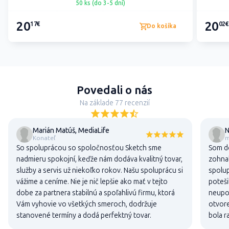
50 ks (do 3-5 dní)
20
20
17€
02€
Do košíka
Povedali o nás
Na základe 77 recenzií
Marián Matúš, MediaLife
N
Konateľ
m
So spoluprácou so spoločnosťou Sketch sme
Som do
nadmieru spokojní, keďže nám dodáva kvalitný tovar,
zohnal
služby a servis už niekoľko rokov. Našu spoluprácu si
spolup
vážime a ceníme. Nie je nič lepšie ako mať v tejto
poteši
dobe za partnera stabilnú a spoľahlivú firmu, ktorá
neupon
Vám vyhovie vo všetkých smeroch, dodržuje
otvore
stanovené termíny a dodá perfektný tovar.
bola r