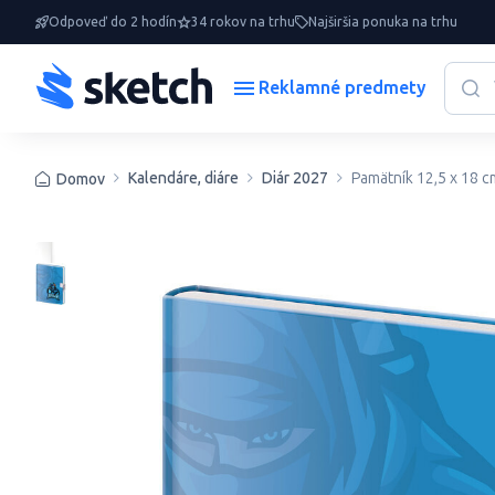
Odpoveď do 2 hodín
34 rokov na trhu
Najširšia ponuka na trhu
Reklamné predmety
Kalendáre, diáre
Diár 2027
Pamätník 12,5 x 18 c
Domov