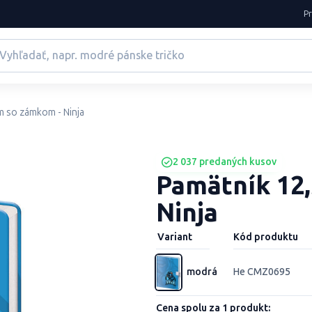
P
m so zámkom - Ninja
2 037 predaných kusov
Pamätník 12,
Ninja
Variant
Kód produktu
modrá
He CMZ0695
Cena spolu za 1 produkt: