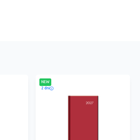
NEW
2 dni