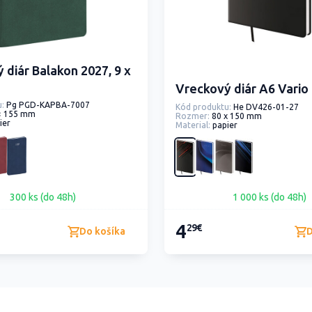
 diár Balakon 2027, 9 x
Vreckový diár A6 Vario
:
Pg PGD-KAPBA-7007
Kód produktu:
He DV426-01-27
× 155 mm
Rozmer:
80 x 150 mm
ier
Material:
papier
300 ks (do 48h)
1 000 ks (do 48h)
4
29€
Do košíka
D