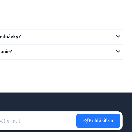
jednávky?
danie?
Prihlásiť sa