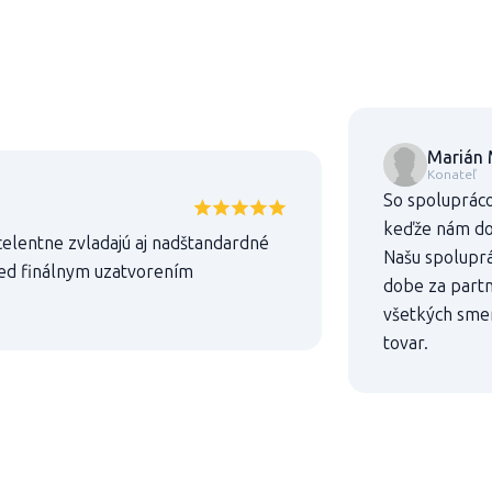
Marián 
Konateľ
So spolupráco
keďže nám dod
celentne zvladajú aj nadštandardné
Našu spoluprác
ed finálnym uzatvorením
dobe za partn
všetkých sme
tovar.