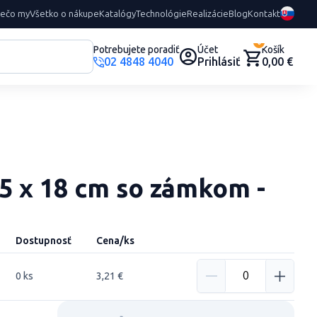
rečo my
Všetko o nákupe
Katalógy
Technológie
Realizácie
Blog
Kontakt
0
Potrebujete poradiť
Účet
Košík
02 4848 4040
Prihlásiť
0,00 €
5 x 18 cm so zámkom -
Dostupnosť
Cena/ks
0 ks
3,21 €