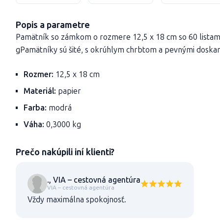
Popis a parametre
Pamätník so zámkom o rozmere 12,5 x 18 cm so 60 listam
gPamätníky sú šité, s okrúhlym chrbtom a pevnými doskam
Rozmer:
12,5 x 18 cm
Materiál:
papier
Farba:
modrá
Váha:
0,3000 kg
Prečo nakúpili iní klienti?
., VIA – cestovná agentúra
VIA – cestovná agentúra
Vždy maximálna spokojnosť.