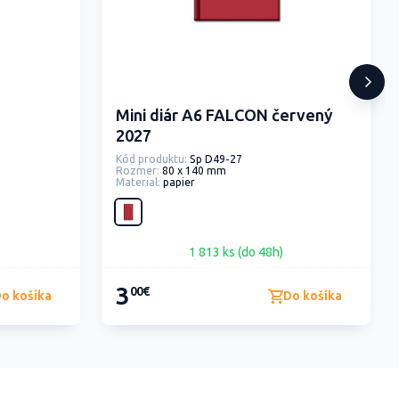
Mini diár A6 FALCON červený
2027
Kód produktu:
Sp D49-27
Rozmer:
80 x 140 mm
Material:
papier
1 813 ks (do 48h)
3
00€
o košíka
Do košíka