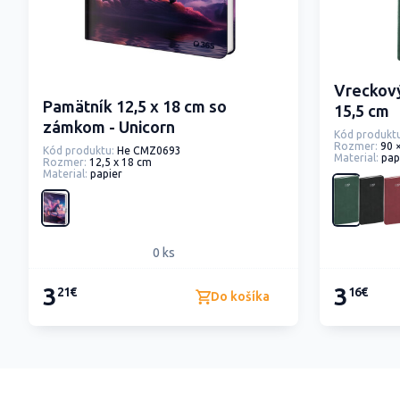
Vreckový
Pamätník 12,5 x 18 cm so
15,5 cm
zámkom - Unicorn
Kód produktu
Rozmer:
90 
Kód produktu:
He CMZ0693
Material:
pap
Rozmer:
12,5 x 18 cm
Material:
papier
0 ks
3
3
21€
16€
Do košíka