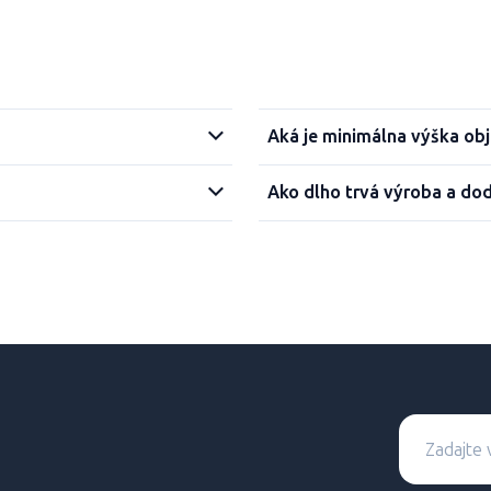
Aká je minimálna výška ob
Ako dlho trvá výroba a do