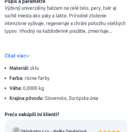
Popis a parametre
Výživný univerzálny balzam na celé telo, pery, tvár aj
suché miesta ako päty a lakte. Prírodné zloženie
intenzívne vyživuje, regeneruje a chráni pokožku všetkých
typov. Vhodný na každodenné použitie, zmierňuje...
Čítať viac
Materiál:
sklo
Farba:
rôzne farby
Váha:
0,0000 kg
Krajina pôvodu:
Slovensko, Európska únia
Prečo nakúpili iní klienti?
SKindustry s.r.o. - Radka Zapalačová