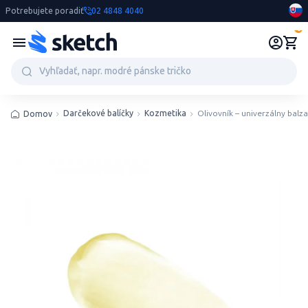
Potrebujete poradiť
02 4848 4040
0
Darčekové balíčky
Kozmetika
Olivovník – univerzálny balz
Domov