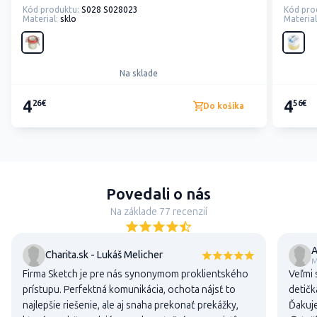
Kód produktu:
S028 S028023
Kód pro
Material:
sklo
Material
Na sklade
4
4
26€
56€
Do košíka
Povedali o nás
Na základe 77 recenzií
A
Charita.sk - Lukáš Melicher
M
Firma Sketch je pre nás synonymom proklientského
Veľmi 
prístupu. Perfektná komunikácia, ochota nájsť to
detičk
najlepšie riešenie, ale aj snaha prekonať prekážky,
Ďakuje