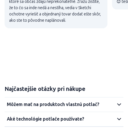
ktoré sa občas zdajú neprekonateľné. Zrazu zistíte,
😊 teš
že to čo sa inde nedá a nestíha, vedia v Sketchi
ochotne vyriešiť a objednaný tovar dodať ešte skôr,
ako ste to pôvodne naplánovali.
Najčastejšie otázky pri nákupe
Môžem mať na produktoch vlastnú potlač?
Aké technológie potlače používate?