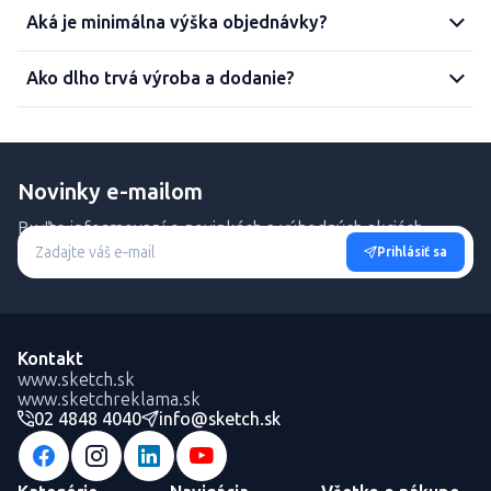
Aká je minimálna výška objednávky?
Ako dlho trvá výroba a dodanie?
Novinky e-mailom
Buďte informovaní o novinkách a výhodných akciách.
Prihlásiť sa
Kontakt
www.sketch.sk
www.sketchreklama.sk
02 4848 4040
info@sketch.sk