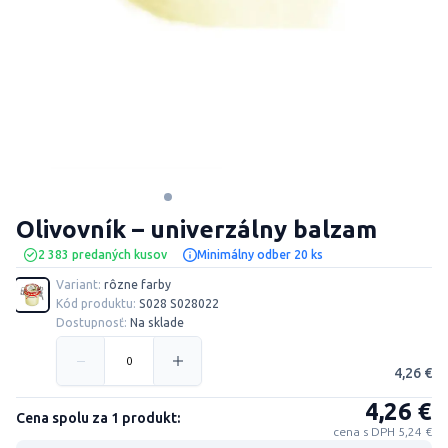
Olivovník – univerzálny balzam
2 383 predaných kusov
Minimálny odber 20 ks
Variant:
rôzne farby
Kód produktu:
S028 S028022
Dostupnosť:
Na sklade
4,26 €
4,26 €
Cena spolu za 1 produkt:
cena s DPH 5,24 €