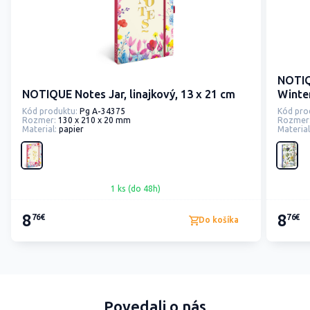
NOTIQ
NOTIQUE Notes Jar, linajkový, 13 x 21 cm
Winte
Kód produktu:
Pg A-34375
Kód pro
Rozmer:
130 x 210 x 20 mm
Rozmer
Material:
papier
Material
1 ks (do 48h)
8
8
76€
76€
Do košíka
Povedali o nás