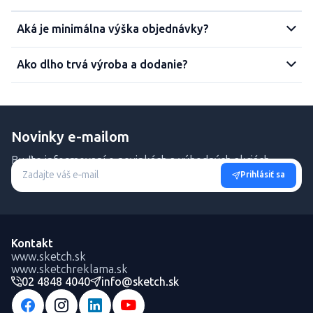
Aká je minimálna výška objednávky?
Ako dlho trvá výroba a dodanie?
Novinky e-mailom
Buďte informovaní o novinkách a výhodných akciách.
Prihlásiť sa
Kontakt
www.sketch.sk
www.sketchreklama.sk
02 4848 4040
info@sketch.sk