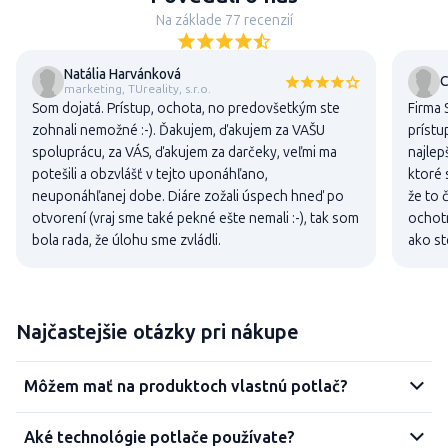
Na základe 77 recenzií
Natália Harvánková
C
marketing, TUreality, s.r.o.
Som dojatá. Prístup, ochota, no predovšetkým ste
Firma 
zohnali nemožné :-). Ďakujem, ďakujem za VAŠU
prístu
spoluprácu, za VÁS, ďakujem za darčeky, veľmi ma
najlep
potešili a obzvlášť v tejto uponáhľano,
ktoré 
neuponáhľanej dobe. Diáre zožali úspech hneď po
že to 
otvorení (vraj sme také pekné ešte nemali :-), tak som
ochotn
bola rada, že úlohu sme zvládli.
ako st
Najčastejšie otázky pri nákupe
Môžem mať na produktoch vlastnú potlač?
Aké technológie potlače používate?