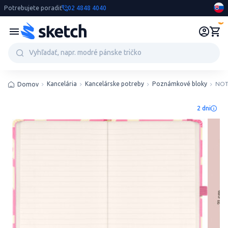
Potrebujete poradiť
02 4848 4040
0
Kancelária
Kancelárske potreby
Poznámkové bloky
NOTI
Domov
2 dni