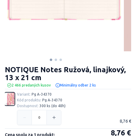
NOTIQUE Notes Ružová, linajkový,
13 x 21 cm
2 466 predaných kusov
Minimálny odber 2 ks
Variant:
Pg A-34370
Kód produktu:
Pg A-34370
Dostupnosť:
300 ks (do 48h)
8,76 €
8,76 €
Cena spolu za 1 produkt: