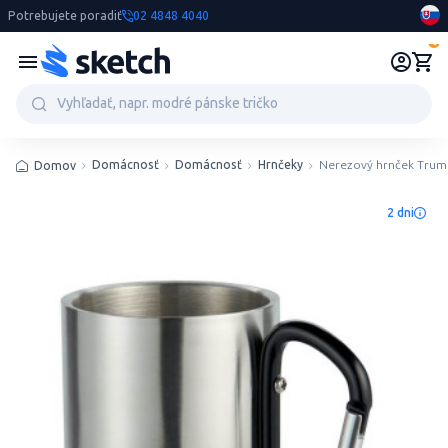
Potrebujete poradiť
02 4848 4040
0
Domácnosť
Domácnosť
Hrnčeky
Nerezový hrnček Tru
Domov
2 dni