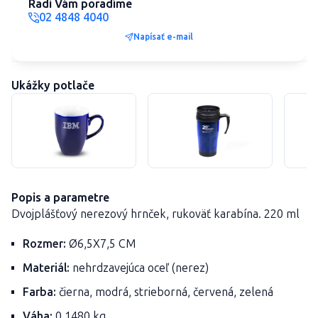
Radi Vám poradíme
02 4848 4040
Napísať e-mail
Ukážky potlače
Popis a parametre
Dvojplášťový
nerezový
hrnček
,
rukoväť
karabína
. 220 ml
Rozmer:
Ø6,5X7,5 CM
Materiál:
nehrdzavejúca oceľ (nerez)
Farba:
čierna, modrá, strieborná, červená, zelená
Váha:
0,1480 kg