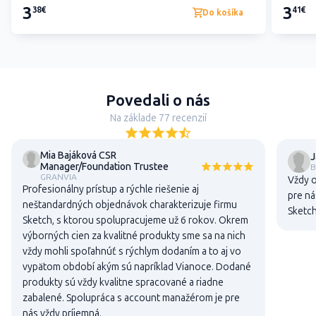
3
3
38€
41€
Do košíka
Povedali o nás
Na základe 77 recenzií
Mia Bajáková CSR
J
Manager/Foundation Trustee
B
GRANVIA
Vždy o
Profesionálny prístup a rýchle riešenie aj
pre ná
neštandardných objednávok charakterizuje firmu
Sketch
Sketch, s ktorou spolupracujeme už 6 rokov. Okrem
výborných cien za kvalitné produkty sme sa na nich
vždy mohli spoľahnúť s rýchlym dodaním a to aj vo
vypätom období akým sú napríklad Vianoce. Dodané
produkty sú vždy kvalitne spracované a riadne
zabalené. Spolupráca s account manažérom je pre
nás vždy príjemná.