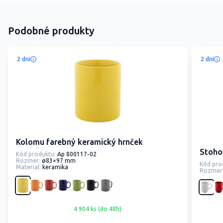
Podobné produkty
2 dni
2 dni
Kolomu farebný keramický hrnček
Stoho
Kód produktu:
Ap 800117-02
Rozmer:
ø83×97 mm
Kód pro
Material:
keramika
Rozmer
4 904 ks (do 48h)