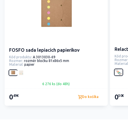
Relact
FOSFO sada lepiacich papierikov
Kód pro
Kód produktu:
A 3013030-69
Rozmer
Rozmer:
rozměr bločku 81x86x5 mm
Material
Material:
papier
6 276 ks (do 48h)
0
0
49€
50€
Do košíka