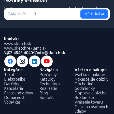
Buďte informovaní o novinkách a výhodných akciách.
Prihlásiť sa
Kontakt
www.sketch.sk
www.sketchreklama.sk
02 4848 4040
info@sketch.sk
Kategórie
Navigácia
Všetko o nákupe
Textil
Prečo my
Všetko o nákupe
Elektronika
Katalógy
Najčastejšie otázky
Darčeky
Technológie
Obchodné
Kancelária
Realizácie
podmienky
Pracovné odevy
Blog
Doprava a platba
Domácnosť
Kontakt
Reklamácie
Voľný čas
Vrátenie tovaru
Ochrana osobných
údajov