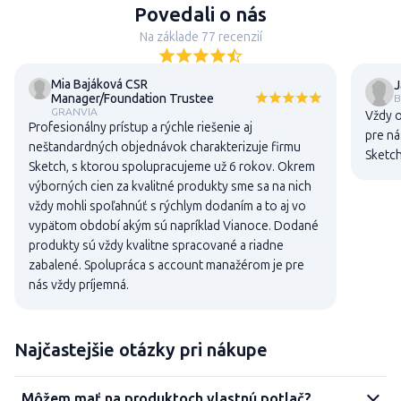
Povedali o nás
Na základe 77 recenzií
Mia Bajáková CSR
J
Manager/Foundation Trustee
B
GRANVIA
Vždy o
Profesionálny prístup a rýchle riešenie aj
pre ná
neštandardných objednávok charakterizuje firmu
Sketch
Sketch, s ktorou spolupracujeme už 6 rokov. Okrem
výborných cien za kvalitné produkty sme sa na nich
vždy mohli spoľahnúť s rýchlym dodaním a to aj vo
vypätom období akým sú napríklad Vianoce. Dodané
produkty sú vždy kvalitne spracované a riadne
zabalené. Spolupráca s account manažérom je pre
nás vždy príjemná.
Najčastejšie otázky pri nákupe
Môžem mať na produktoch vlastnú potlač?