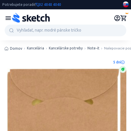
Potrebujete poradiť
02 4848 4040
0
Kancelária
Kancelárske potreby
Note-it
Nalepovacie po
Domov
5 dní