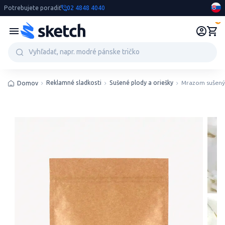
Potrebujete poradiť
02 4848 4040
0
Reklamné sladkosti
Sušené plody a oriešky
Mrazom sušený
Domov