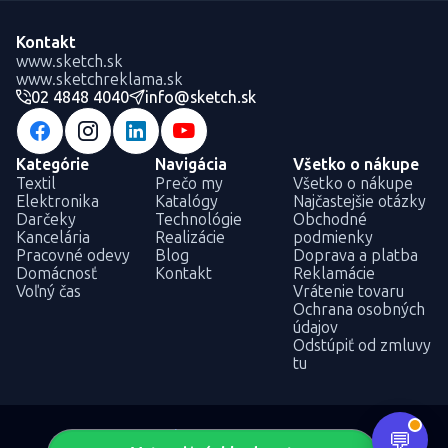
Kontakt
www.sketch.sk
www.sketchreklama.sk
02 4848 4040
info@sketch.sk
Kategórie
Navigácia
Všetko o nákupe
Textil
Prečo my
Všetko o nákupe
Elektronika
Katalógy
Najčastejšie otázky
Darčeky
Technológie
Obchodné
Kancelária
Realizácie
podmienky
Pracovné odevy
Blog
Doprava a platba
Domácnosť
Kontakt
Reklamácie
Voľný čas
Vrátenie tovaru
Ochrana osobných
údajov
Odstúpiť od zmluvy
tu