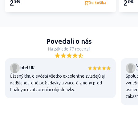
2
2
84€
84€
Do košíka
Povedali o nás
Na základe 77 recenzií
M
Intel UK
M
Úžasný tím, dievčatá všetko excelentne zvladajú aj
Spolup
nadštandardné požiadavky a viaceré zmeny pred
vyrieš
finálnym uzatvorením objednávky.
usmern
zákaz