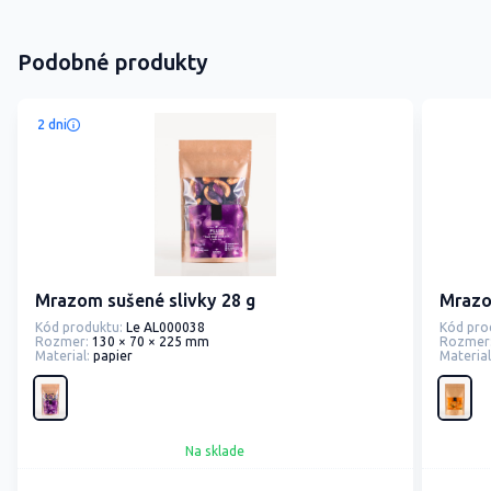
Podobné produkty
2 dni
Mrazom sušené slivky 28 g
Mrazom
Kód produktu:
Le AL000038
Kód pro
Rozmer:
130 × 70 × 225 mm
Rozmer
Material:
papier
Material
Na sklade