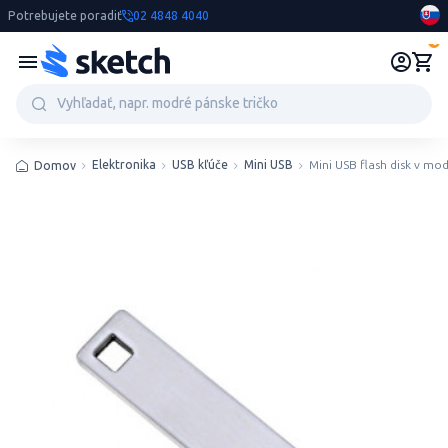
Potrebujete poradiť
02 4848 4040
0
Elektronika
USB kľúče
Mini USB
Mini USB flash disk v m
Domov