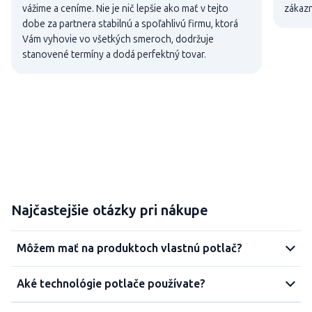
vážime a ceníme. Nie je nič lepšie ako mať v tejto
zákaz
dobe za partnera stabilnú a spoľahlivú firmu, ktorá
Vám vyhovie vo všetkých smeroch, dodržuje
stanovené termíny a dodá perfektný tovar.
Najčastejšie otázky pri nákupe
Môžem mať na produktoch vlastnú potlač?
Aké technológie potlače používate?