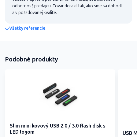
odbornosť predajcu. Tovar dorazil tak, ako sme sa dohodli
a v požadovanej kvalite.
Všetky referencie
Podobné produkty
Slim mini kovový USB 2.0 / 3.0 flash disk s
LED logom
USB M