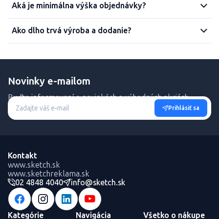
Aká je minimálna výška objednávky?
Ako dlho trvá výroba a dodanie?
Novinky e-mailom
Buďte informovaní o novinkách a výhodných akciách.
Prihlásiť sa
Kontakt
www.sketch.sk
www.sketchreklama.sk
02 4848 4040
info@sketch.sk
Kategórie
Navigácia
Všetko o nákupe