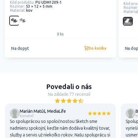
Kód produktu:
PU UDM1209-1
Kód pro
Rozmer:
53 × 12 × 5 mm
Rozmer
Material:
kov
Material
0 ks
Na dopyt
Na dop
Do košíka
Povedali o nás
Na základe 77 recenzií
Marián Matúš, MediaLife
B
Konateľ
M
So spoluprácou so spoločnosťou Sketch sme
Spolup
nadmieru spokojní, keďže nám dodáva kvalitný tovar,
vyrieš
služby a servis už niekoľko rokov. Našu spoluprácu si
usmern