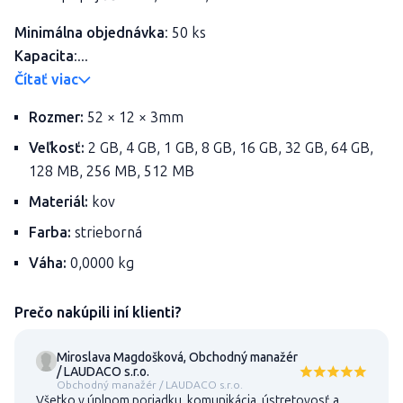
Minimálna objednávka
: 50 ks
Kapacita
:...
Čítať viac
Rozmer:
52 × 12 × 3mm
Veľkosť:
2 GB, 4 GB, 1 GB, 8 GB, 16 GB, 32 GB, 64 GB,
128 MB, 256 MB, 512 MB
Materiál:
kov
Farba:
strieborná
Váha:
0,0000 kg
Prečo nakúpili iní klienti?
Miroslava Magdošková, Obchodný manažér
/ LAUDACO s.r.o.
Obchodný manažér / LAUDACO s.r.o.
Všetko v úplnom poriadku, komunikácia, ústretovosť a