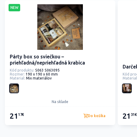
NEW
Párty box so sviečkou –
priehľadná/nepriehľadná krabica
Darče
Kód produktu:
S063 S063095
Rozmer:
190 x 190 x 60 mm
Kód pro
Material:
Mix materiálov
Material
Na sklade
21
21
17€
31€
Do košíka