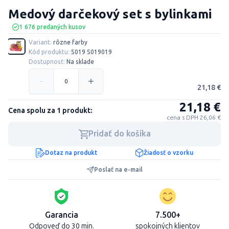
Medový darčekový set s bylinkami
1 676 predaných kusov
Variant:
rôzne farby
Kód produktu:
S019 S019019
Dostupnosť:
Na sklade
21,18 €
21,18 €
Cena spolu za 1 produkt:
cena s DPH 26,06 €
Pridať do košíka
Dotaz na produkt
Žiadosť o vzorku
Poslať na e-mail
Garancia
7.500+
Odpoveď do 30 min.
spokojných klientov