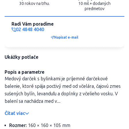
30 rokov na trhu.
10 mil.+ dodaných
predmetov
Radi Vám poradíme
02 4848 4040
Napísať e-mail
Ukážky potlače
Popis a parametre
Medový darček s bylinkami je príjemné darčekové
balenie, ktoré spája poctivý med od včelára, čajovú zmes
sušených bylín, levanduľu a doplnky z včelieho vosku. V
balení sa nachádza med v...
Čítať viac
Rozmer:
160 × 160 × 105 mm