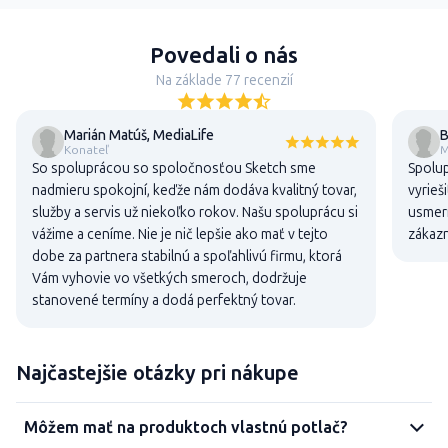
Povedali o nás
Na základe 77 recenzií
Marián Matúš, MediaLife
B
Konateľ
M
So spoluprácou so spoločnosťou Sketch sme
Spolup
nadmieru spokojní, keďže nám dodáva kvalitný tovar,
vyrieš
služby a servis už niekoľko rokov. Našu spoluprácu si
usmern
vážime a ceníme. Nie je nič lepšie ako mať v tejto
zákaz
dobe za partnera stabilnú a spoľahlivú firmu, ktorá
Vám vyhovie vo všetkých smeroch, dodržuje
stanovené termíny a dodá perfektný tovar.
Najčastejšie otázky pri nákupe
Môžem mať na produktoch vlastnú potlač?