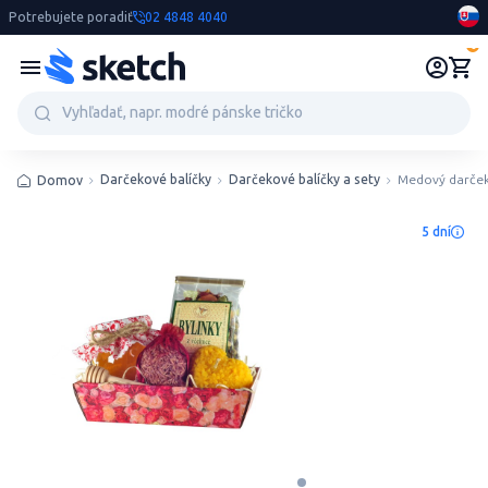
Potrebujete poradiť
02 4848 4040
0
Darčekové balíčky
Darčekové balíčky a sety
Medový darčeko
Domov
5 dní