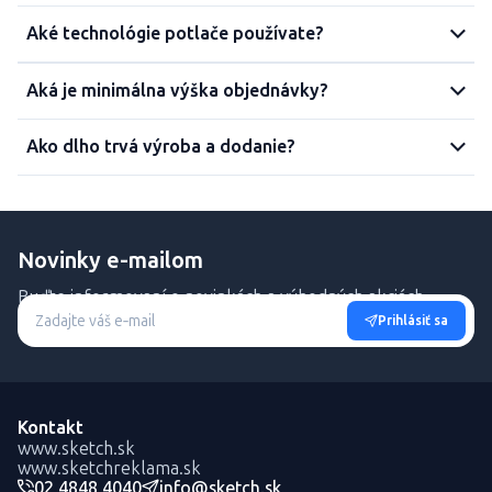
Aké technológie potlače používate?
Aká je minimálna výška objednávky?
Ako dlho trvá výroba a dodanie?
Novinky e-mailom
Buďte informovaní o novinkách a výhodných akciách.
Prihlásiť sa
Kontakt
www.sketch.sk
www.sketchreklama.sk
02 4848 4040
info@sketch.sk