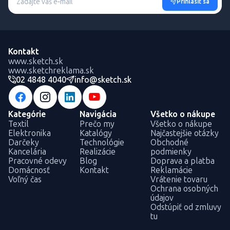
Prihlásiť sa
Kontakt
www.sketch.sk
www.sketchreklama.sk
02 4848 4040
info@sketch.sk
Kategórie
Navigácia
Všetko o nákupe
Textil
Prečo my
Všetko o nákupe
Elektronika
Katalógy
Najčastejšie otázky
Darčeky
Technológie
Obchodné
Kancelária
Realizácie
podmienky
Pracovné odevy
Blog
Doprava a platba
Domácnosť
Kontakt
Reklamácie
Voľný čas
Vrátenie tovaru
Ochrana osobných
údajov
Odstúpiť od zmluvy
tu