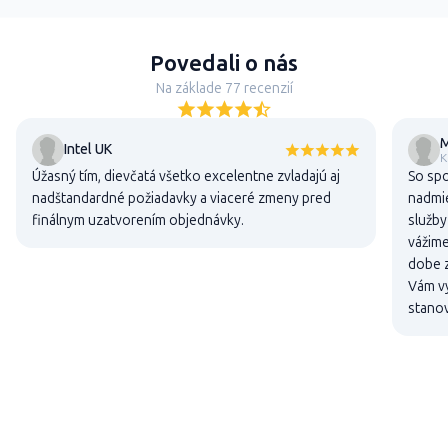
Povedali o nás
Na základe 77 recenzií
M
Intel UK
K
Úžasný tím, dievčatá všetko excelentne zvladajú aj
So sp
nadštandardné požiadavky a viaceré zmeny pred
nadmie
finálnym uzatvorením objednávky.
služby
vážime
dobe z
Vám vy
stanov