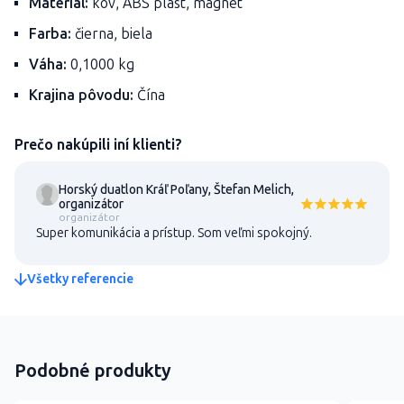
Materiál:
kov, ABS plast, magnet
Farba:
čierna, biela
Váha:
0,1000 kg
Krajina pôvodu:
Čína
Prečo nakúpili iní klienti?
Horský duatlon Kráľ Poľany, Štefan Melich,
organizátor
organizátor
Super komunikácia a prístup. Som veľmi spokojný.
Všetky referencie
Podobné produkty