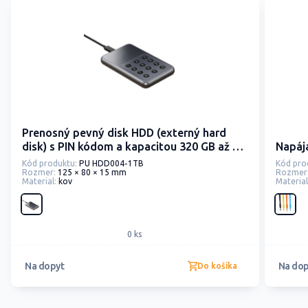
Prenosný pevný disk HDD (externý hard
disk) s PIN kódom a kapacitou 320 GB až 2
Napája
TB
Kód produktu:
PU HDD004-1TB
Kód pro
Rozmer:
125 × 80 × 15 mm
Rozmer
Material:
kov
Material
0 ks
Na dopyt
Na dop
Do košíka