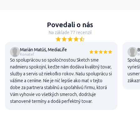
Povedali o nás
Na základe 77 recenzií
Marián Matúš, MediaLife
B
Konateľ
M
So spoluprácou so spoločnosťou Sketch sme
Spolup
nadmieru spokojní, keďže nám dodáva kvalitný tovar,
vyrieš
služby a servis už niekoľko rokov. Našu spoluprácu si
usmern
vážime a ceníme. Nie je nič lepšie ako mať v tejto
zákaz
dobe za partnera stabilnú a spoľahlivú firmu, ktorá
Vám vyhovie vo všetkých smeroch, dodržuje
stanovené termíny a dodá perfektný tovar.