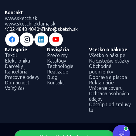
Kontakt
www.sketch.sk
www.sketchreklama.sk
02 4848 4040
info@sketch.sk
Kategórie
Navigácia
Všetko o nákupe
Textil
Prečo my
Všetko o nákupe
Elektronika
Katalógy
Najčastejšie otázky
Darčeky
Technológie
Obchodné
Kancelária
Realizácie
podmienky
Pracovné odevy
Blog
Doprava a platba
Domácnosť
Kontakt
Reklamácie
Voľný čas
Vrátenie tovaru
Ochrana osobných
údajov
Odstúpiť od zmluvy
tu