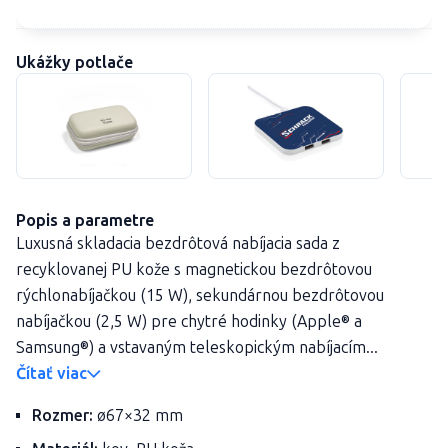
Ukážky potlače
Popis a parametre
Luxusná skladacia bezdrôtová nabíjacia sada z
recyklovanej PU kože s magnetickou bezdrôtovou
rýchlonabíjačkou (15 W), sekundárnou bezdrôtovou
nabíjačkou (2,5 W) pre chytré hodinky (Apple® a
Samsung®) a vstavaným teleskopickým nabíjacím...
Čítať viac
Rozmer:
ø67×32 mm