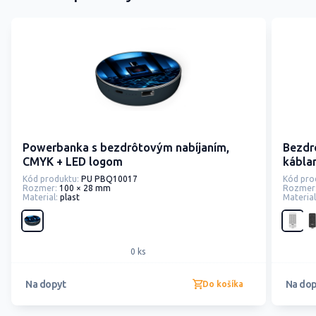
Powerbanka s bezdrôtovým nabíjaním,
Bezdr
CMYK + LED logom
kábla
Kód produktu:
PU PBQ10017
Kód pro
Rozmer:
100 × 28 mm
Rozmer
Material:
plast
Material
0 ks
Na dopyt
Na dop
Do košíka