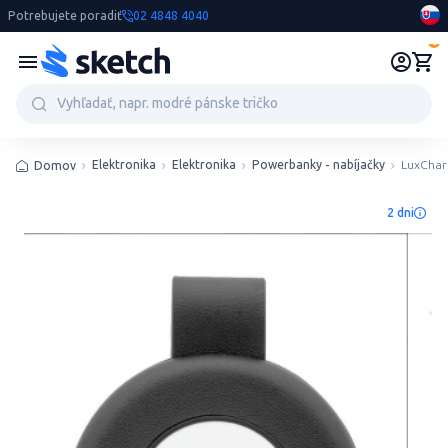
Potrebujete poradiť
02 4848 4040
0
Elektronika
Elektronika
Powerbanky - nabíjačky
LuxChar
Domov
2 dni