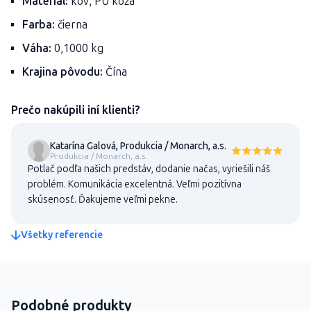
Materiál:
kov, PU koža
Farba:
čierna
Váha:
0,1000 kg
Krajina pôvodu:
Čína
Prečo nakúpili iní klienti?
Katarína Galová, Produkcia / Monarch, a.s.
Produkcia / Monarch, a.s.
Potlač podľa našich predstáv, dodanie načas, vyriešili náš
problém. Komunikácia excelentná. Veľmi pozitívna
skúsenosť. Ďakujeme veľmi pekne.
Všetky referencie
Podobné produkty