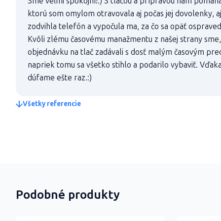
Sme veľmi spokojní!:) S tlačou a prípravou nám pomáh
ktorú som omylom otravovala aj počas jej dovolenky, a
zodvihla telefón a vypočula ma, za čo sa opäť osprave
Kvôli zlému časovému manažmentu z našej strany sme, 
objednávku na tlač zadávali s dosť malým časovým pred
napriek tomu sa všetko stihlo a podarilo vybaviť. Vďaka
dúfame ešte raz.:)
Všetky referencie
Podobné produkty