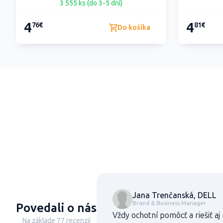
3 555 ks (do 3-5 dní)
4
4
76€
81€
Do košíka
Jana Trenčanská, DELL
Brand & Business Manager
Povedali o nás
Vždy ochotní pomôcť a riešiť aj
Na základe 77 recenzií