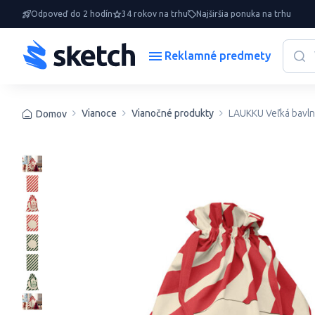
Odpoveď do 2 hodín
34 rokov na trhu
Najširšia ponuka na trhu
Reklamné predmety
Vianoce
Vianočné produkty
LAUKKU Veľká bavln
Domov