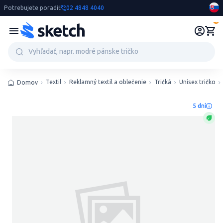
Potrebujete poradiť
02 4848 4040
0
Textil
Reklamný textil a oblečenie
Tričká
Unisex tričko
Domov
5 dní