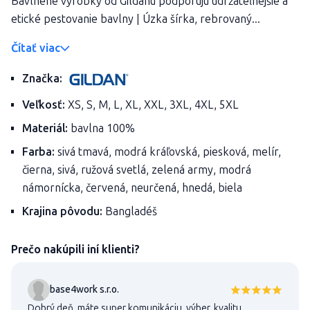
Bavlnené výrobky od Gildanu podporujú udržateľnejšie a
etické pestovanie bavlny | Úzka šírka, rebrovaný...
Čítať viac
Značka:
Veľkosť:
XS, S, M, L, XL, XXL, 3XL, 4XL, 5XL
Materiál:
bavlna 100%
Farba:
sivá tmavá, modrá kráľovská, piesková, melír,
čierna, sivá, ružová svetlá, zelená army, modrá
námornícka, červená, neurčená, hnedá, biela
Krajina pôvodu:
Bangladéš
Prečo nakúpili iní klienti?
base4work s.r.o.
Dobrý deň, máte super komunikáciu, výber, kvalitu