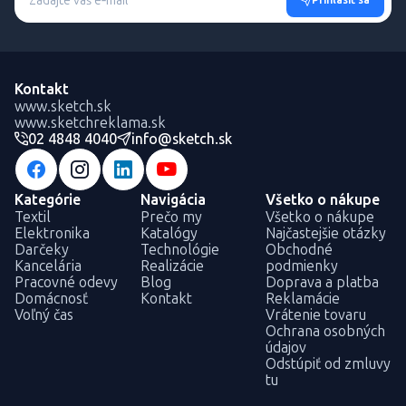
Prihlásiť sa
Kontakt
www.sketch.sk
www.sketchreklama.sk
02 4848 4040
info@sketch.sk
Kategórie
Navigácia
Všetko o nákupe
Textil
Prečo my
Všetko o nákupe
Elektronika
Katalógy
Najčastejšie otázky
Darčeky
Technológie
Obchodné
Kancelária
Realizácie
podmienky
Pracovné odevy
Blog
Doprava a platba
Domácnosť
Kontakt
Reklamácie
Voľný čas
Vrátenie tovaru
Ochrana osobných
údajov
Odstúpiť od zmluvy
tu