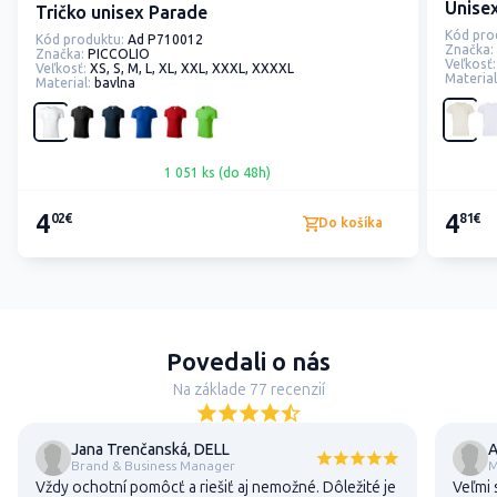
Unisex
Tričko unisex Parade
Kód pro
Kód produktu:
Ad P710012
Značka:
Značka:
PICCOLIO
Veľkosť:
Veľkosť:
XS, S, M, L, XL, XXL, XXXL, XXXXL
Material
Material:
bavlna
1 051 ks (do 48h)
4
4
02€
81€
Do košíka
Povedali o nás
Na základe 77 recenzií
Jana Trenčanská, DELL
A
Brand & Business Manager
M
Vždy ochotní pomôcť a riešiť aj nemožné. Dôležité je
Veľmi 