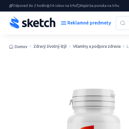
Odpoveď do 2 hodín
34 rokov na trhu
Najširšia ponuka na trhu
Reklamné predmety
Zdravý životný štýl
Vitamíny a podpora zdravia
L
Domov