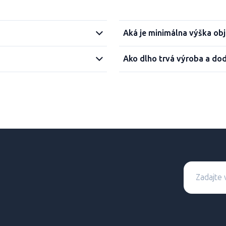
Aká je minimálna výška ob
Ako dlho trvá výroba a do