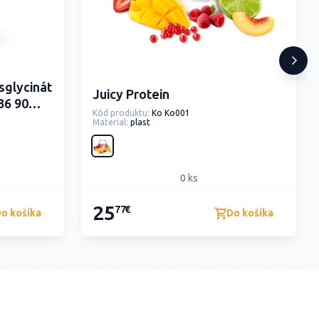
sglycinát
Juicy Protein
B6 90
Kód produktu:
Ko Ko001
Material:
plast
0 ks
25
77€
o košíka
Do košíka