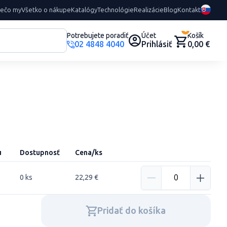
rečo my
Všetko o nákupe
Katalógy
Technológie
Realizácie
Blog
Kontakt
0
Potrebujete poradiť
Účet
Košík
02 4848 4040
Prihlásiť
0,00 €
u
Dostupnosť
Cena/ks
0 ks
22,29 €
Pridať do košíka