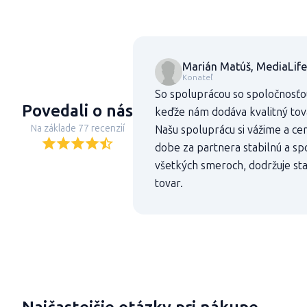
Marián Matúš, MediaLife
Konateľ
So spoluprácou so spoločnosťo
Povedali o nás
keďže nám dodáva kvalitný tovar
Na základe 77 recenzií
Našu spoluprácu si vážime a cen
dobe za partnera stabilnú a sp
všetkých smeroch, dodržuje st
tovar.