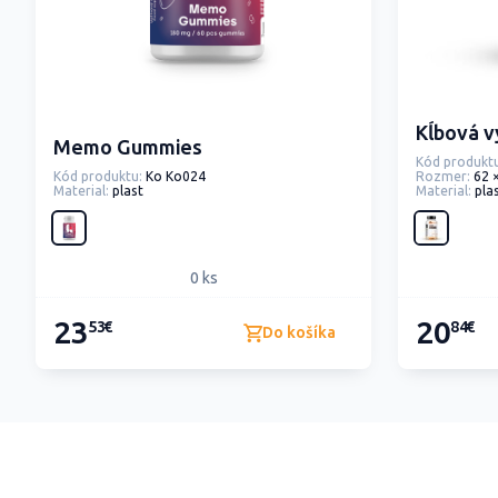
Kĺbová v
Memo Gummies
Kód produktu
Kód produktu:
Ko Ko024
Rozmer:
62 
Material:
plast
Material:
pla
0 ks
23
20
53€
84€
Do košíka