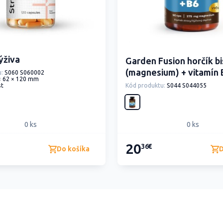
ýživa
Garden Fusion horčík bi
(magnesium) + vitamín 
:
S060 S060002
× 62 × 120 mm
kapsúl
st
Kód produktu:
S044 S044055
0 ks
0 ks
20
36€
Do košíka
D