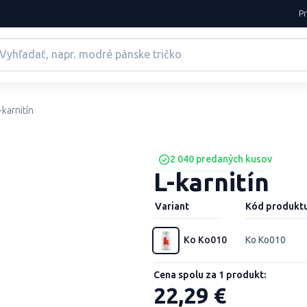
P
-karnitín
2 040 predaných kusov
L-karnitín
Variant
Kód produkt
Ko Ko010
Ko Ko010
Cena spolu za 1 produkt:
22,29 €