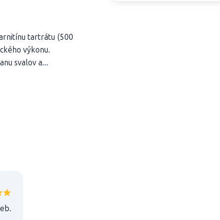
rnitínu tartrátu (500
ického výkonu.
nu svalov a...
ieb.