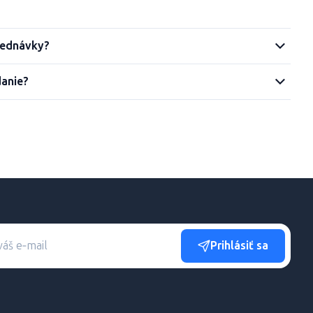
jednávky?
danie?
Prihlásiť sa