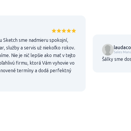
u Sketch sme nadmieru spokojní,
laudaco
, služby a servis už niekoľko rokov.
Sales Man
íme. Nie je nič lepšie ako mať v tejto
Šálky sme dos
oľahlivú firmu, ktorá Vám vyhovie vo
anovené termíny a dodá perfektný