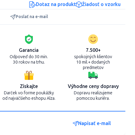
Dotaz na produkt
Žiadosť o vzorku
Poslať na e-mail
Garancia
7.500+
Odpoveď do 30 min.
spokojných klientov
30 rokov na trhu.
10 mil.+ dodaných
predmetov
Získajte
Výhodne ceny dopravy
Darček vo forme poukážky
Dopravu realizujeme
od najväčšieho eshopu Alza.
pomocou kuriéra.
Napísať e-mail