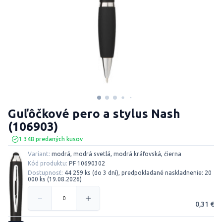
Guľôčkové pero a stylus Nash
(106903)
1 348 predaných kusov
Variant:
modrá, modrá svetlá, modrá kráľovská, čierna
Kód produktu:
PF 10690302
Dostupnosť:
44 259 ks (do 3 dní), predpokladané naskladnenie: 20
000 ks (19.08.2026)
0,31 €