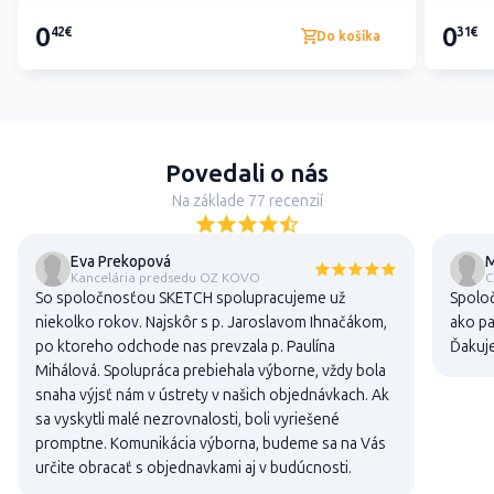
0
0
42€
31€
Do košíka
Povedali o nás
Na základe 77 recenzií
Eva Prekopová
M
Kancelária predsedu OZ KOVO
C
So spoločnosťou SKETCH spolupracujeme už
Spoloč
niekolko rokov. Najskôr s p. Jaroslavom Ihnačákom,
ako pa
po ktoreho odchode nas prevzala p. Paulína
Ďakuj
Mihálová. Spolupráca prebiehala výborne, vždy bola
snaha výjsť nám v ústrety v našich objednávkach. Ak
sa vyskytli malé nezrovnalosti, boli vyriešené
promptne. Komunikácia výborna, budeme sa na Vás
určite obracať s objednavkami aj v budúcnosti.