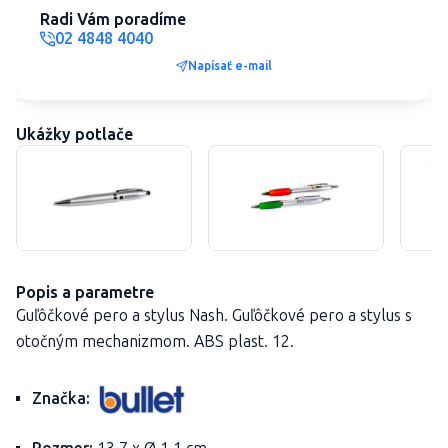
Radi Vám poradíme
02 4848 4040
Napísať e-mail
Ukážky potlače
Popis a parametre
Guľôčkové
pero
a
stylus
Nash
.
Guľôčkové
pero
a
stylus
s
otočným
mechanizmom
.
ABS
plast
.
12
.
Značka: