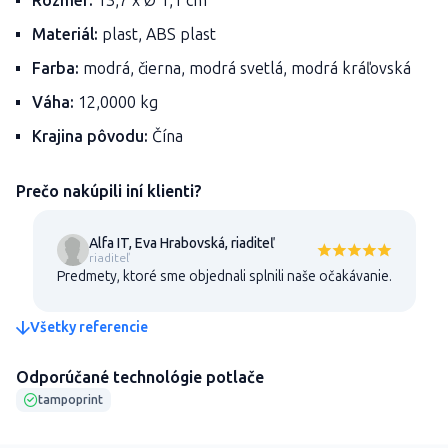
Rozmer:
13,7 x Ø 1,1 cm
Materiál:
plast, ABS plast
Farba:
modrá, čierna, modrá svetlá, modrá kráľovská
Váha:
12,0000 kg
Krajina pôvodu:
Čína
Prečo nakúpili iní klienti?
Alfa IT, Eva Hrabovská, riaditeľ
riaditeľ
Predmety, ktoré sme objednali splnili naše očakávanie.
Všetky referencie
Odporúčané technológie potlače
tampoprint