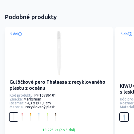
Podobné produkty
5 dní
5 dní
Guľôčkové pero Thalaasa z recyklovaného
KIWU 
plastu z oceánu
s les
Kód produktu:
PF 10786101
vzhľ
Značka:
Marksman
Kód pro
Rozmer:
14,3 x Ø 1,1 cm
Rozmer
Material:
recyklovaný plast
Material
19 223 ks (do 3 dní)