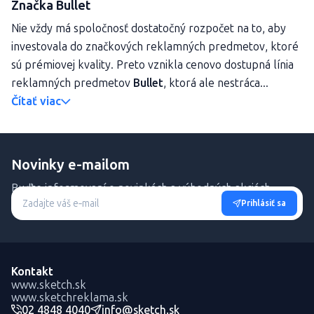
Značka Bullet
Nie vždy má spoločnosť dostatočný rozpočet na to, aby
investovala do značkových reklamných predmetov, ktoré
sú prémiovej kvality. Preto vznikla cenovo dostupná línia
reklamných predmetov
Bullet
, ktorá ale nestráca...
Čítať viac
Novinky e-mailom
Buďte informovaní o novinkách a výhodných akciách.
Prihlásiť sa
Kontakt
www.sketch.sk
www.sketchreklama.sk
02 4848 4040
info@sketch.sk