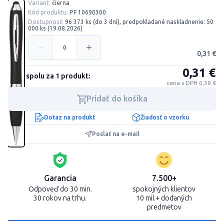
Variant:
čierna
Kód produktu:
PF 10690300
Dostupnosť:
96 373 ks (do 3 dní), predpokladané naskladnenie: 50
000 ks (19.08.2026)
0,31 €
0,31 €
Cena spolu za 1 produkt:
cena s DPH 0,38 €
Pridať do košíka
Dotaz na produkt
Žiadosť o vzorku
Poslať na e-mail
Garancia
7.500+
Odpoveď do 30 min.
spokojných klientov
30 rokov na trhu.
10 mil.+ dodaných
predmetov