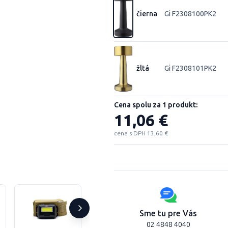
čierna
Gi F2308100PK2
žltá
Gi F2308101PK2
Cena spolu za 1 produkt:
11,06 €
cena s DPH 13,60 €
Sme tu pre Vás
02 4848 4040