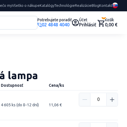
rečo my
Všetko o nákupe
Katalógy
Technológie
Realizácie
Blog
Kontakt
0
Potrebujete poradiť
Účet
Košík
02 4848 4040
Prihlásiť
0,00 €
ná lampa
Dostupnosť
Cena/ks
4 605 ks (do 8-12 dní)
11,06 €