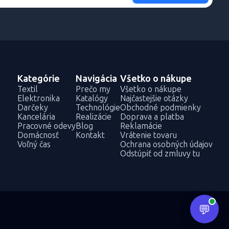
Kategórie
Navigácia
Všetko o nákupe
Textil
Prečo my
Všetko o nákupe
Elektronika
Katalógy
Najčastejšie otázky
Darčeky
Technológie
Obchodné podmienky
Kancelária
Realizácie
Doprava a platba
Pracovné odevy
Blog
Reklamácie
Domácnosť
Kontakt
Vrátenie tovaru
Voľný čas
Ochrana osobných údajov
Odstúpiť od zmluvy tu