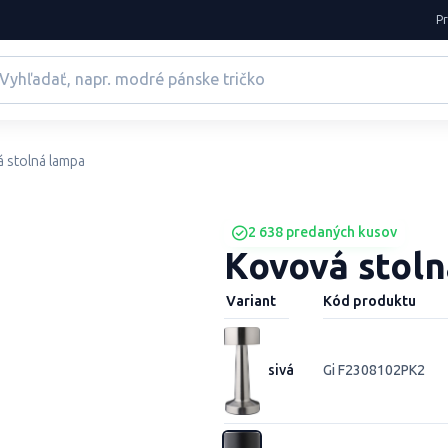
P
 stolná lampa
2 638 predaných kusov
Kovová stol
Variant
Kód produktu
sivá
Gi F2308102PK2