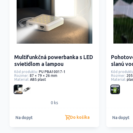
Multifunkčná powerbanka s LED
Pohotovo
svietidlom a lampou
slanú vo
Kód produktu:
PU PBA10017-1
Kód produktu
Rozmer:
87 × 79 × 26 mm
Rozmer:
205
Material:
ABS plast
Material:
pla
0 ks
Do košíka
Na dopyt
Na dopyt