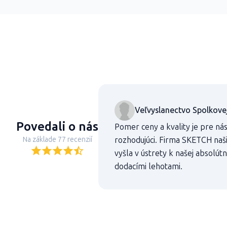
Veľvyslanectvo Spolkove
Povedali o nás
Pomer ceny a kvality je pre ná
Na základe 77 recenzií
rozhodujúci. Firma SKETCH na
vyšla v ústrety k našej absolú
dodacími lehotami.