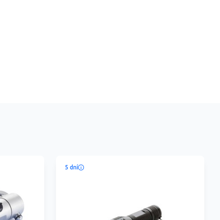
5 dní