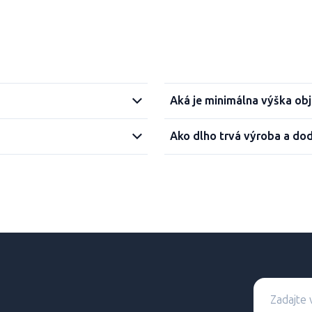
Aká je minimálna výška ob
Ako dlho trvá výroba a do