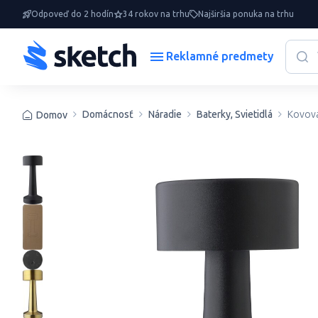
Odpoveď do 2 hodín
34 rokov na trhu
Najširšia ponuka na trhu
Reklamné predmety
Domácnosť
Náradie
Baterky, Svietidlá
Kovová
Domov