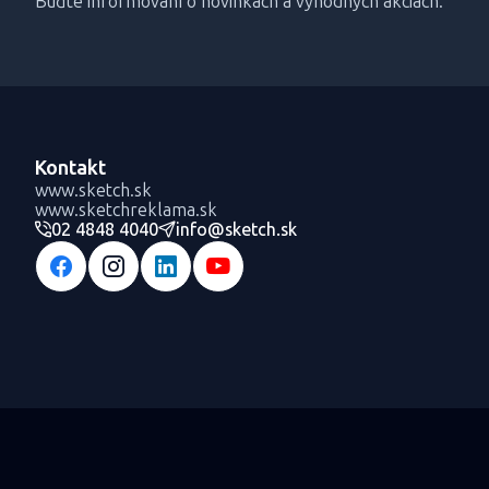
Buďte informovaní o novinkách a výhodných akciách.
Kontakt
www.sketch.sk
www.sketchreklama.sk
02 4848 4040
info@sketch.sk