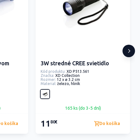
ivom
3W stredné CREE svietidlo
Kód produktu:
XD P513.561
Značka:
XD Collection
Rozmer:
12 x ø 3.2 cm
Material:
železo, hliník
)
165 ks (do 3-5 dní)
11
80€
o košíka
Do košíka