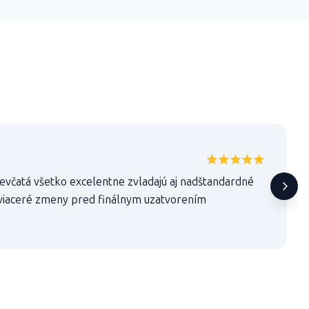
ievčatá všetko excelentne zvladajú aj nadštandardné
 viaceré zmeny pred finálnym uzatvorením