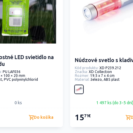
stné LED svietidlo na
Núdzové svetlo s klad
du
Kód produktu:
XD P239.212
:
PU LAF036
Značka:
XD Collection
 × 100 × 20 mm
Rozmer:
19.5 x 7 x 4 cm
st, PVC polyvinylchlorid
Material:
železo, ABS plast
0 ks
1 497 ks (do 3-5 dní
15
71€
Do košíka
D