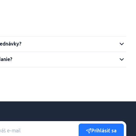
jednávky?
danie?
Prihlásiť sa