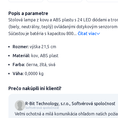
Popis a parametre
Stolová lampa z kovu a ABS plastu s 24 LED diódami a tro
(biely, neutrálny, teplý) ovládanými dotykovým senzorom 
Súčasťou je batéria s kapacitou 800...
Čítať viac
Rozmer:
výška 21,5 cm
Materiál:
kov, ABS plast
Farba:
čierna, žltá, sivá
Váha:
0,0000 kg
Prečo nakúpili iní klienti?
R-Bit Technology, s.r.o., Softvérová spoločnosť
Softvérová spoločnosť
Veľmi ochotná a milá komunikácia ohľadom našich požia