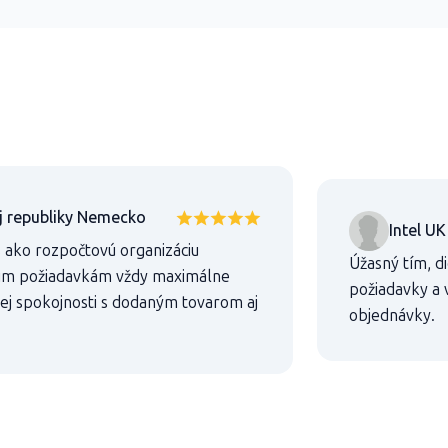
j republiky Nemecko
Intel UK
s ako rozpočtovú organizáciu
Úžasný tím, d
šim požiadavkám vždy maximálne
požiadavky a
tnej spokojnosti s dodaným tovarom aj
objednávky.