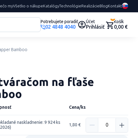
rečo my
Všetko o nákupe
Katalógy
Technológie
Realizácie
Blog
Kontakt
0
Potrebujete poradiť
Účet
Košík
02 4848 4040
Prihlásiť
0,00 €
Snapper Bamboo
tváračom na fľaše
mboo
pnosť
Cena/ks
kladané naskladnenie: 9 924 ks
1,80 €
.2026)