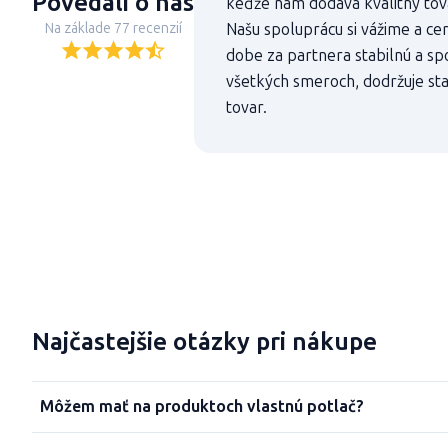
Povedali o nás
keďže nám dodáva kvalitný tovar
Na základe 77 recenzií
Našu spoluprácu si vážime a cen
dobe za partnera stabilnú a sp
všetkých smeroch, dodržuje st
tovar.
Najčastejšie otázky pri nákupe
Môžem mať na produktoch vlastnú potlač?