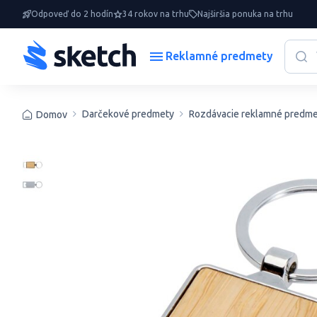
Odpoveď do 2 hodín
34 rokov na trhu
Najširšia ponuka na trhu
Reklamné predmety
Darčekové predmety
Rozdávacie reklamné predme
Domov