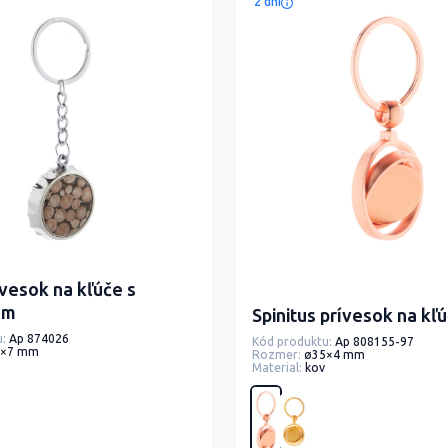
2 dni
ívesok na kľúče s
om
Spinitus prívesok na kľ
:
Ap 874026
Kód produktu:
Ap 808155-97
8×7 mm
Rozmer:
ø35×4 mm
Material:
kov