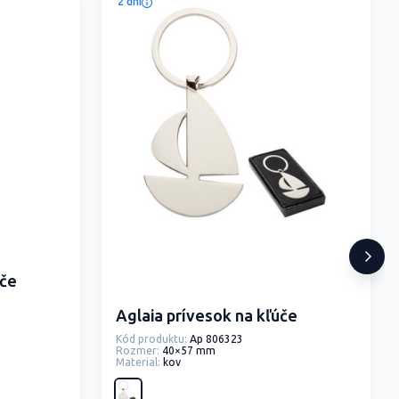
2 dni
úče
Aglaia prívesok na kľúče
Kód produktu:
Ap 806323
Rozmer:
40×57 mm
Material:
kov