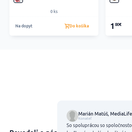
0 ks
1
80€
Do košíka
Na dopyt
Marián Matúš, MediaLife
Konateľ
So spoluprácou so spoločnosťo