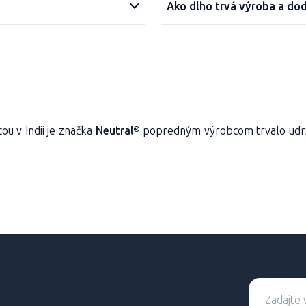
Ako dlho trvá výroba a do
ou v Indii je značka
Neutral®
popredným výrobcom trvalo udrž