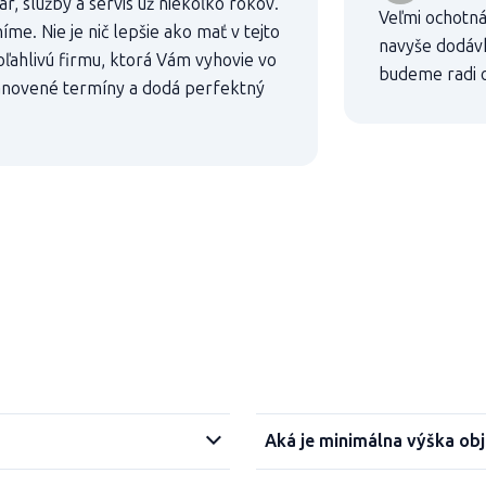
, služby a servis už niekoľko rokov.
Veľmi ochotná
íme. Nie je nič lepšie ako mať v tejto
navyše dodávk
oľahlivú firmu, ktorá Vám vyhovie vo
budeme radi o
anovené termíny a dodá perfektný
Aká je minimálna výška ob