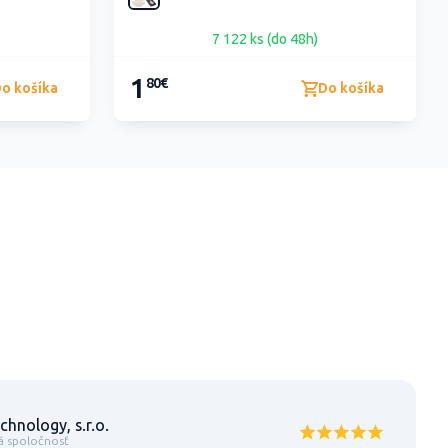
7 122 ks (do 48h)
1
80€
o košíka
Do košíka
chnology, s.r.o.
á spoločnosť