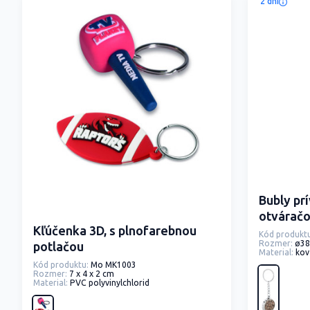
2 dni
Bubly pr
otvárač
Kľúčenka 3D, s plnofarebnou
Kód produktu
Rozmer:
ø3
potlačou
Material:
kov
Kód produktu:
Mo MK1003
Rozmer:
7 x 4 x 2 cm
Material:
PVC polyvinylchlorid