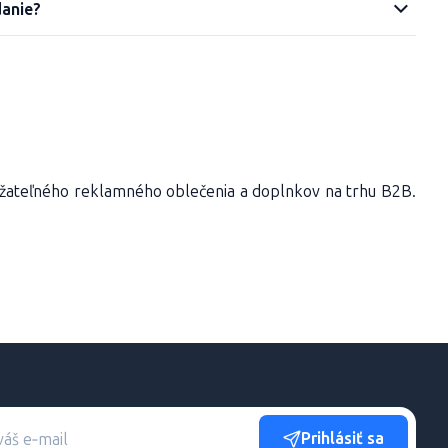
danie?
ateľného reklamného oblečenia a doplnkov na trhu B2B.
Prihlásiť sa