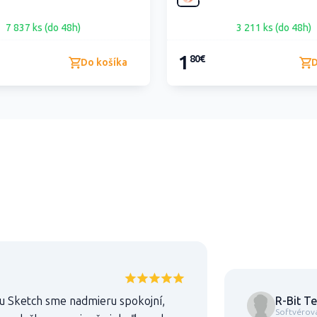
7 837 ks (do 48h)
3 211 ks (do 48h)
1
80€
Do košíka
D
R-Bit Te
u Sketch sme nadmieru spokojní,
Softvérov