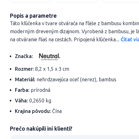
Popis a parametre
Táto kľúčenka v tvare otvárača na fľaše z bambusu kombin
moderným dreveným dizajnom. Vyrobená z bambusu, je ľah
na otváranie fliaš na cestách. Pripojená kľúčenka...
Čítať vi
Značka:
Rozmer:
8,2 x 1,5 x 3 cm
Materiál:
nehrdzavejúca oceľ (nerez), bambus
Farba:
prírodná
Váha:
0,2650 kg
Krajina pôvodu:
Čína
Prečo nakúpili iní klienti?