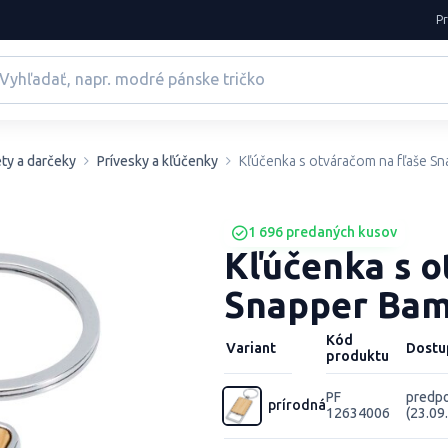
P
ty a darčeky
Prívesky a kľúčenky
Kľúčenka s otváračom na fľaše 
1 696 predaných kusov
Kľúčenka s o
Snapper Ba
Kód
Variant
Dostu
produktu
PF
predpo
prírodná
12634006
(23.09