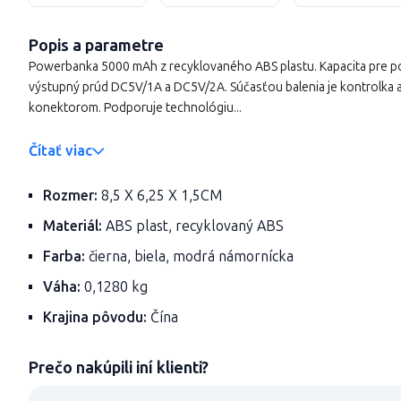
Popis a parametre
Powerbanka 5000 mAh z recyklovaného ABS plastu. Kapacita pre p
výstupný prúd DC5V/1A a DC5V/2A. Súčasťou balenia je kontrolka a
konektorom. Podporuje technológiu...
Čítať viac
Rozmer:
8,5 X 6,25 X 1,5CM
Materiál:
ABS plast, recyklovaný ABS
Farba:
čierna, biela, modrá námornícka
Váha:
0,1280 kg
Krajina pôvodu:
Čína
Prečo nakúpili iní klienti?