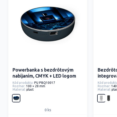
Powerbanka s bezdrôtovým
Bezdrôt
nabíjaním, CMYK + LED logom
integrov
prísavka
Kód produktu:
PU PBQ10017
Kód produktu
Rozmer:
100 × 28 mm
Rozmer:
140
Material:
plast
Material:
pla
0 ks