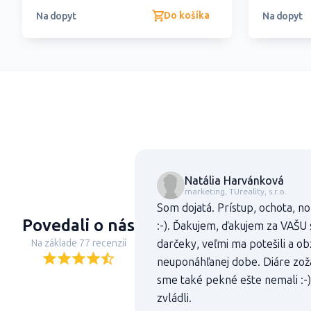
Do košíka
Na dopyt
Na dopyt
Natália Harvánková
marketing, TUreality, s.r.o.
Som dojatá. Prístup, ochota, 
Povedali o nás
:-). Ďakujem, ďakujem za VAŠU 
Na základe 77 recenzií
darčeky, veľmi ma potešili a ob
neuponáhľanej dobe. Diáre zoža
sme také pekné ešte nemali :-)
zvládli.