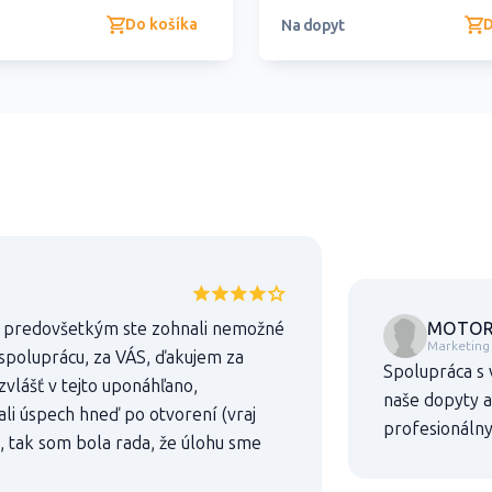
Do košíka
D
Na dopyt
MOTOR-C
no predovšetkým ste zohnali nemožné
Marketing
spoluprácu, za VÁS, ďakujem za
Spolupráca s 
zvlášť v tejto uponáhľano,
naše dopyty a
li úspech hneď po otvorení (vraj
profesionálny
, tak som bola rada, že úlohu sme