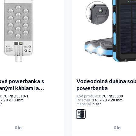
ová powerbanka s
Vodeodolná duálna sol
anými káblami a
powerbanka
mi
:
PU PBQ8010-1
Kód produktu:
PU PBS8000
 × 70 × 13 mm
Rozmer:
140 × 78 × 20 mm
st
Material:
plast
0 ks
0 ks