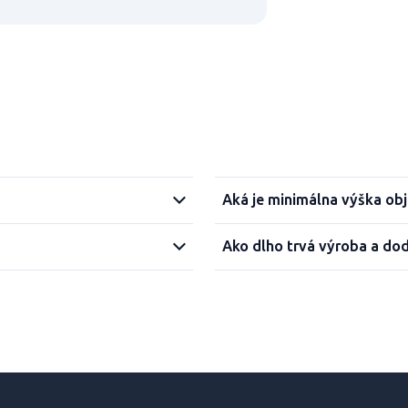
Aká je minimálna výška ob
Ako dlho trvá výroba a do