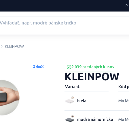
P
KLEINPOW
2 dni
2 039 predaných kusov
KLEINPOW
Variant
Kód 
biela
Mo M
modrá námornícka
Mo M