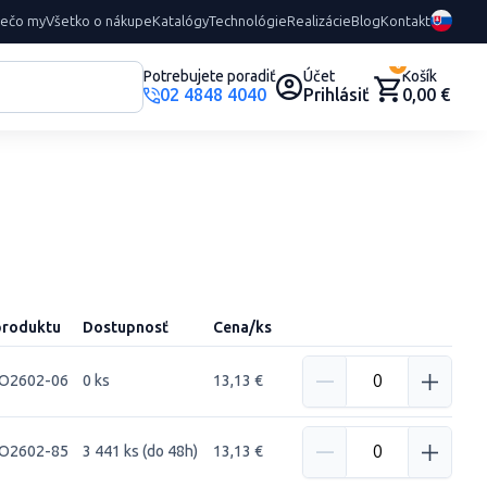
rečo my
Všetko o nákupe
Katalógy
Technológie
Realizácie
Blog
Kontakt
0
Potrebujete poradiť
Účet
Košík
02 4848 4040
Prihlásiť
0,00 €
produktu
Dostupnosť
Cena/ks
O2602-06
0 ks
13,13 €
O2602-85
3 441 ks (do 48h)
13,13 €