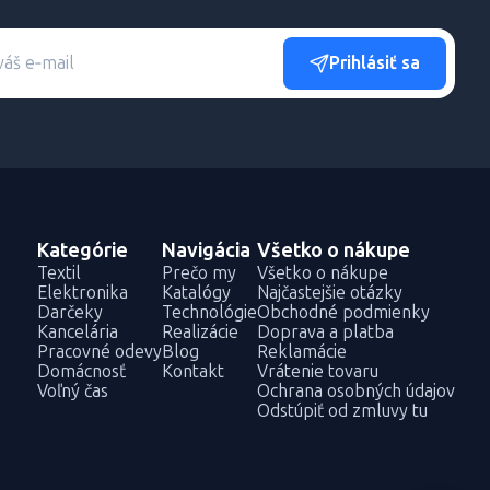
Prihlásiť sa
Kategórie
Navigácia
Všetko o nákupe
Textil
Prečo my
Všetko o nákupe
Elektronika
Katalógy
Najčastejšie otázky
Darčeky
Technológie
Obchodné podmienky
Kancelária
Realizácie
Doprava a platba
Pracovné odevy
Blog
Reklamácie
Domácnosť
Kontakt
Vrátenie tovaru
Voľný čas
Ochrana osobných údajov
Odstúpiť od zmluvy tu