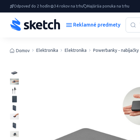
Odpoveď do 2 hodín
34 rokov na trhu
Najširšia ponuka na trhu
Reklamné predmety
Elektronika
Elektronika
Powerbanky - nabíjačky
Domov