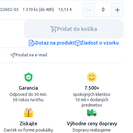
O2602-03
1 370 ks (do 48h)
13,13 €
Pridať do košíka
Dotaz na produkt
Žiadosť o vzorku
Poslať na e-mail
Garancia
7.500+
Odpoveď do 30 min.
spokojných klientov
30 rokov na trhu.
10 mil.+ dodaných
predmetov
Získajte
Výhodne ceny dopravy
Darček vo forme poukážky
Dopravu realizujeme