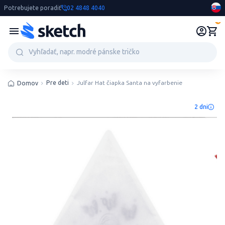
Potrebujete poradiť
02 4848 4040
0
Pre deti
Julfar Hat čiapka Santa na vyfarbenie
Domov
2 dni