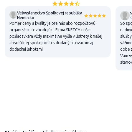
Veľvyslanectvo Spolkovej republiky
M
Nemecko
K
Pomer ceny a kvality je pre nás ako rozpočtovú
So sp
organizáciu rozhodujúci. Firma SKETCH našim
nadmie
požiadavkám vždy maximálne vyšla v ústrety k našej
služby
absolútnej spokojnosti s dodaným tovarom aj
vážime
dodacími lehotami.
dobe z
Vám vy
stanov