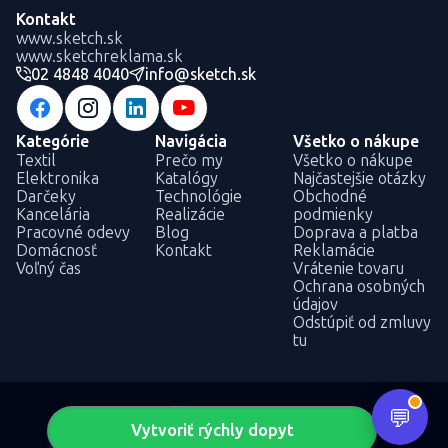
Kontakt
www.sketch.sk
www.sketchreklama.sk
02 4848 4040
info@sketch.sk
Kategórie
Navigácia
Všetko o nákupe
Textil
Prečo my
Všetko o nákupe
Elektronika
Katalógy
Najčastejšie otázky
Darčeky
Technológie
Obchodné
Kancelária
Realizácie
podmienky
Pracovné odevy
Blog
Doprava a platba
Domácnosť
Kontakt
Reklamácie
Voľný čas
Vrátenie tovaru
Ochrana osobných
údajov
Odstúpiť od zmluvy
tu
Vytvoriť rýchly dopyt