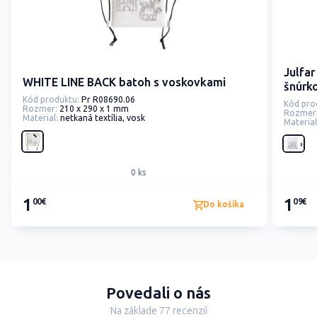
Julfar
WHITE LINE BACK batoh s voskovkami
šnúrk
Kód produktu:
Pr R08690.06
Kód pro
Rozmer:
210 x 290 x 1 mm
Rozmer
Material:
netkaná textília, vosk
Material
0 ks
1
1
00€
09€
Do košíka
Povedali o nás
Na základe 77 recenzií