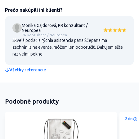
Prečo nakúpili iní klienti?
Monika Gajdošová, PR konzultant /
Neuropea
PR konzultant / Neuropea
Skvelá potlač a rýchla asistencia pána Ščepána ma
zachránila na evente, môžem len odporučiť. Ďakujem ešte
raz veľmi pekne.
Všetky referencie
Podobné produkty
2 dni