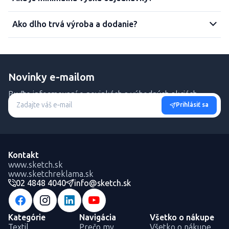
Ako dlho trvá výroba a dodanie?
Novinky e-mailom
Buďte informovaní o novinkách a výhodných akciách.
Prihlásiť sa
Kontakt
www.sketch.sk
www.sketchreklama.sk
02 4848 4040
info@sketch.sk
Kategórie
Navigácia
Všetko o nákupe
Textil
Prečo my
Všetko o nákupe