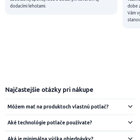
dodacími lehotami.
dobe z
Vám vy
stanov
Najčastejšie otázky pri nákupe
Môžem mať na produktoch vlastnú potlač?
Aké technológie potlače používate?
Aká je minimálna výška objednávky?