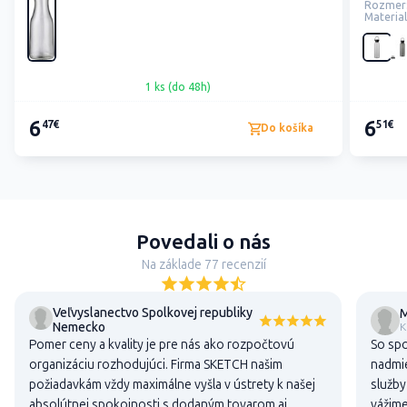
Rozmer
Material
1 ks (do 48h)
6
6
47€
51€
Do košíka
Povedali o nás
Na základe 77 recenzií
Veľvyslanectvo Spolkovej republiky
M
Nemecko
K
Pomer ceny a kvality je pre nás ako rozpočtovú
So sp
organizáciu rozhodujúci. Firma SKETCH našim
nadmie
požiadavkám vždy maximálne vyšla v ústrety k našej
služby
absolútnej spokojnosti s dodaným tovarom aj
vážime