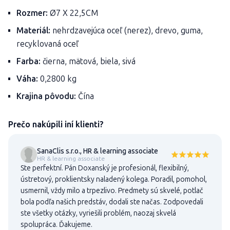
Rozmer:
Ø7 X 22,5CM
Materiál:
nehrdzavejúca oceľ (nerez), drevo, guma,
recyklovaná oceľ
Farba:
čierna, mätová, biela, sivá
Váha:
0,2800 kg
Krajina pôvodu:
Čína
Prečo nakúpili iní klienti?
SanaClis s.r.o., HR & learning associate
HR & learning associate
Ste perfektní. Pán Doxanský je profesionál, flexibilný,
ústretový, proklientsky naladený kolega. Poradil, pomohol,
usmernil, vždy milo a trpezlivo. Predmety sú skvelé, potlač
bola podľa našich predstáv, dodali ste načas. Zodpovedali
ste všetky otázky, vyriešili problém, naozaj skvelá
spolupráca. Ďakujeme.