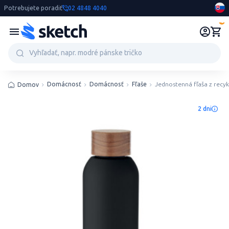
Potrebujete poradiť
02 4848 4040
0
Domácnosť
Domácnosť
Fľaše
Jednostenná fľaša z recy
Domov
2 dni