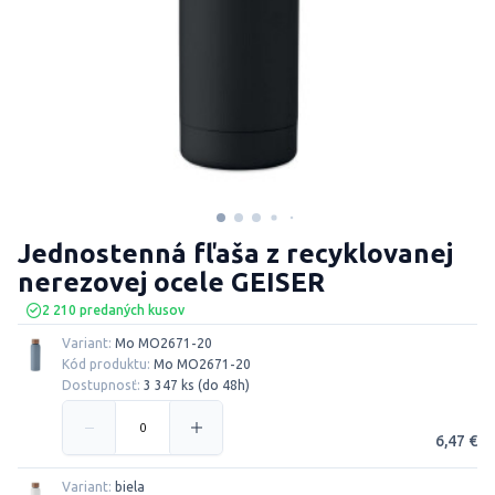
Jednostenná fľaša z recyklovanej
nerezovej ocele GEISER
2 210 predaných kusov
Variant:
Mo MO2671-20
Kód produktu:
Mo MO2671-20
Dostupnosť:
3 347 ks (do 48h)
6,47 €
Variant:
biela