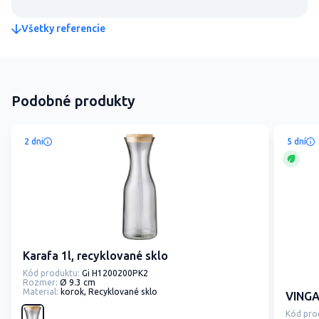
Všetky referencie
Podobné produkty
2 dni
5 dní
Karafa 1l, recyklované sklo
Kód produktu:
Gi H1200200PK2
Rozmer:
Ø 9.3 cm
Material:
korok, Recyklované sklo
VINGA
Kód pro