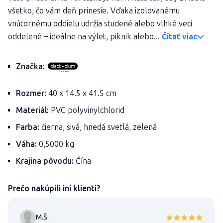
všetko, čo vám deň prinesie. Vďaka izolovanému
vnútornému oddielu udržia studené alebo vlhké veci
oddelené – ideálne na výlet, piknik alebo...
Čítať viac
Značka:
Rozmer:
40 x 14.5 x 41.5 cm
Materiál:
PVC polyvinylchlorid
Farba:
čierna, sivá, hnedá svetlá, zelená
Váha:
0,5000 kg
Krajina pôvodu:
Čína
Prečo nakúpili iní klienti?
M.Š.