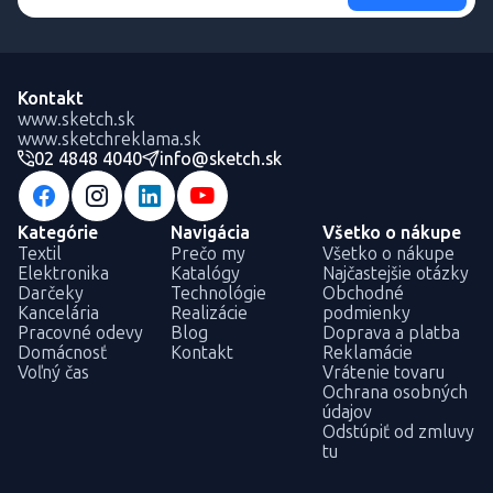
Kontakt
www.sketch.sk
www.sketchreklama.sk
02 4848 4040
info@sketch.sk
Kategórie
Navigácia
Všetko o nákupe
Textil
Prečo my
Všetko o nákupe
Elektronika
Katalógy
Najčastejšie otázky
Darčeky
Technológie
Obchodné
Kancelária
Realizácie
podmienky
Pracovné odevy
Blog
Doprava a platba
Domácnosť
Kontakt
Reklamácie
Voľný čas
Vrátenie tovaru
Ochrana osobných
údajov
Odstúpiť od zmluvy
tu