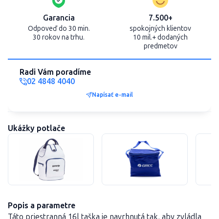
Garancia
7.500+
Odpoveď do 30 min.
spokojných klientov
30 rokov na trhu.
10 mil.+ dodaných
predmetov
Radi Vám poradíme
02 4848 4040
Napísať e-mail
Ukážky potlače
Popis a parametre
Táto priestranná 16l taška je navrhnutá tak, aby zvládla