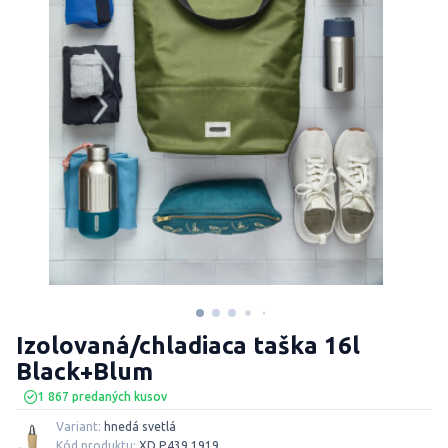
Izolovaná/chladiaca taška 16l
Black+Blum
1 867 predaných kusov
Variant:
hnedá svetlá
Kód produktu:
XD P439.1919