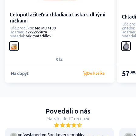
Celopotlačiteľná chladiaca taška s dlhými
Chladi
rúčkami
Kód pro
Kód produktu:
Mo MO4100
Značka:
Rozmer:
32x22x24cm
Rozmer
Material:
Mix materiálov
Material
0 ks
57
38€
Na dopyt
Do košíka
Povedali o nás
Na základe 77 recenzií
Veľvyslanectvo Spolkovej republiky
M