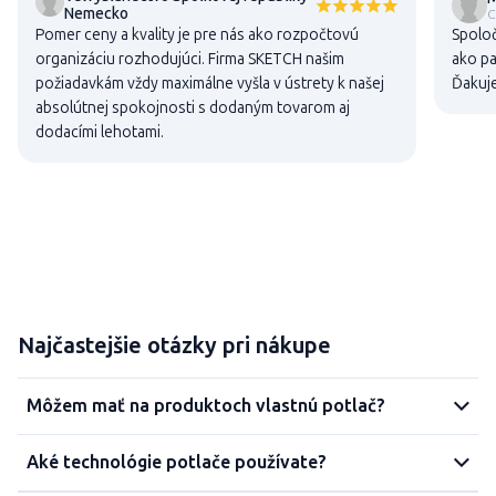
Nemecko
C
Pomer ceny a kvality je pre nás ako rozpočtovú
Spoloč
organizáciu rozhodujúci. Firma SKETCH našim
ako pa
požiadavkám vždy maximálne vyšla v ústrety k našej
Ďakuj
absolútnej spokojnosti s dodaným tovarom aj
dodacími lehotami.
Najčastejšie otázky pri nákupe
Môžem mať na produktoch vlastnú potlač?
Aké technológie potlače používate?