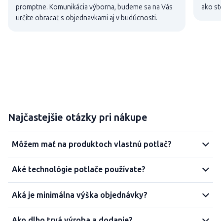
promptne. Komunikácia výborna, budeme sa na Vás
ako st
určite obracať s objednavkami aj v budúcnosti.
Najčastejšie otázky pri nákupe
Môžem mať na produktoch vlastnú potlač?
Aké technológie potlače používate?
Aká je minimálna výška objednávky?
Ako dlho trvá výroba a dodanie?