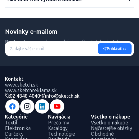
Novinky e-mailom
Buďte informovaní o novinkách a výhodných akciách.
Prihlásiť sa
Kontakt
www.sketch.sk
www.sketchreklama.sk
02 4848 4040
info@sketch.sk
Kategórie
Navigácia
Všetko o nákupe
Textil
Prečo my
Všetko o nákupe
Elektronika
Katalógy
Najčastejšie otázky
Darčeky
Technológie
Obchodné