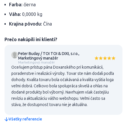
Farba:
čierna
Váha:
0,0000 kg
Krajina pôvodu:
Čína
Prečo nakúpili iní klienti?
Peter Buday / TOI TOI & DIXI, s.r.o.,
Marketingový manažér
Marketingový manažér
Oceňujem prístup pána Doxanského pri komunikácii,
poradenstve i realizácii výroby. Tovar ste nám dodali podľa
dohody. Kvalita tovaru bola očakávaná a kvalita vyšitia loga
veľmi dobrá. Celkovo bola spolupráca skvelá a ohlas na
dodané produkty bol výborný. Navrhujem však častejšiu
revíziu a aktualizáciu vášho webshopu. Veľmi často sa
stáva, že dostupnosť tovaru nie je aktuálna.
Všetky referencie