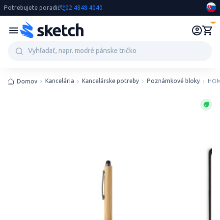
Potrebujete poradiť
02 4848 4040
0
Kancelária
Kancelárske potreby
Poznámkové bloky
HOME
Domov