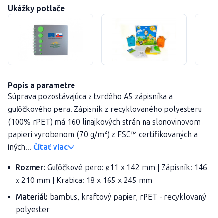
Ukážky potlače
Popis a parametre
Súprava pozostávajúca z tvrdého A5 zápisníka a
guľôčkového pera. Zápisník z recyklovaného polyesteru
(100% rPET) má 160 linajkových strán na slonovinovom
papieri vyrobenom (70 g/m²) z FSC™ certifikovaných a
iných...
Čítať viac
Rozmer:
Guľôčkové pero: ø11 x 142 mm | Zápisník: 146
x 210 mm | Krabica: 18 x 165 x 245 mm
Materiál:
bambus, kraftový papier, rPET - recyklovaný
polyester