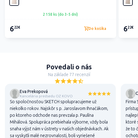
2 158 ks (do 3-5 dní)
6
6
22€
22€
Do košíka
Povedali o nás
Na základe 77 recenzií
Eva Prekopová
C
Kancelária predsedu OZ KOVO
So spoločnosťou SKETCH spolupracujeme už
Firma 
niekolko rokov. Najskôr s p. Jaroslavom Ihnačákom,
prístu
po ktoreho odchode nas prevzala p. Paulína
najlep
Mihálová. Spolupráca prebiehala výborne, vždy bola
ktoré 
snaha výjsť nám v ústrety v našich objednávkach. Ak
že to 
sa vyskytli malé nezrovnalosti, boli vyriešené
ochotn