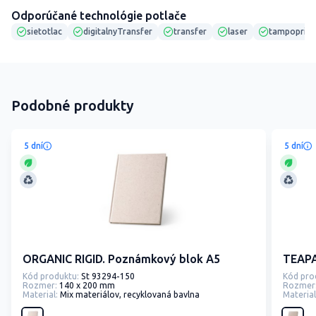
Odporúčané technológie potlače
sietotlac
digitalnyTransfer
transfer
laser
tampoprint
Podobné produkty
5 dní
5 dní
ORGANIC RIGID. Poznámkový blok A5
TEAPA
Kód produktu:
St 93294-150
Kód pro
Rozmer:
140 x 200 mm
Rozmer
Material:
Mix materiálov, recyklovaná bavlna
Material