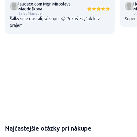
laudaco.com Mgr. Miroslava
H
Magdošková
M
Sales Manager
or
Šálky sme dostali, sú super 😊 Pekný zvyšok leta
Super 
prajem
Najčastejšie otázky pri nákupe