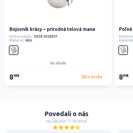
Bojovník krásy – prírodná telová mana
Poľné
Kód produktu:
S028 S028051
Kód pro
Material:
sklo
Material
Na sklade
8
8
89€
89€
Do košíka
Povedali o nás
Na základe 77 recenzií