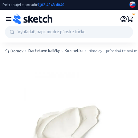
Potrebujete poradiť
02 4848 4040
0
Darčekové balíčky
Kozmetika
Himalay – prírodná telová 
Domov