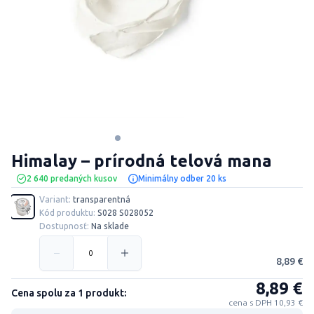
Himalay – prírodná telová mana
2 640 predaných kusov
Minimálny odber 20 ks
Variant:
transparentná
Kód produktu:
S028 S028052
Dostupnosť:
Na sklade
8,89 €
8,89 €
Cena spolu za 1 produkt:
cena s DPH 10,93 €