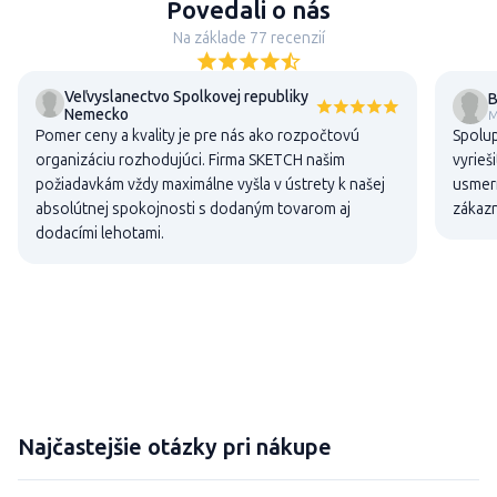
Povedali o nás
Na základe 77 recenzií
Veľvyslanectvo Spolkovej republiky
B
Nemecko
M
Pomer ceny a kvality je pre nás ako rozpočtovú
Spolup
organizáciu rozhodujúci. Firma SKETCH našim
vyrieš
požiadavkám vždy maximálne vyšla v ústrety k našej
usmern
absolútnej spokojnosti s dodaným tovarom aj
zákaz
dodacími lehotami.
Najčastejšie otázky pri nákupe