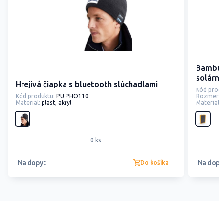
Bambu
solár
Hrejivá čiapka s bluetooth slúchadlami
Kód pro
Kód produktu:
PU PHO110
Rozmer
Material:
plast, akryl
Material
0 ks
Na dopyt
Na dop
Do košíka