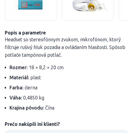
Popis a parametre
Headset so stereofónnym zvukom, mikrofónom, ktorý
filtruje rušivý hluk pozadia a ovládaním hlasitosti. Spôsob
potlače tampónová potlač.
Rozmer:
18 × 8,2 × 20 cm
Materiál:
plast
Farba:
čierna
Váha:
0,4850 kg
Krajina pôvodu:
Čína
Prečo nakúpili iní klienti?