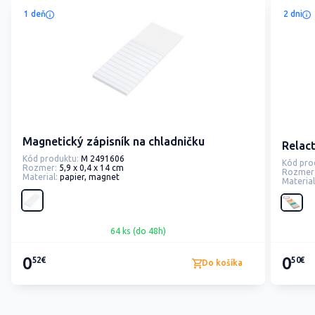
1 deň
2 dni
Magnetický zápisník na chladničku
Relact
Kód produktu:
M 2491606
Kód pro
Rozmer:
5,9 x 0,4 x 14 cm
Rozmer
Material:
papier, magnet
Material
64 ks (do 48h)
0
0
52€
50€
Do košíka