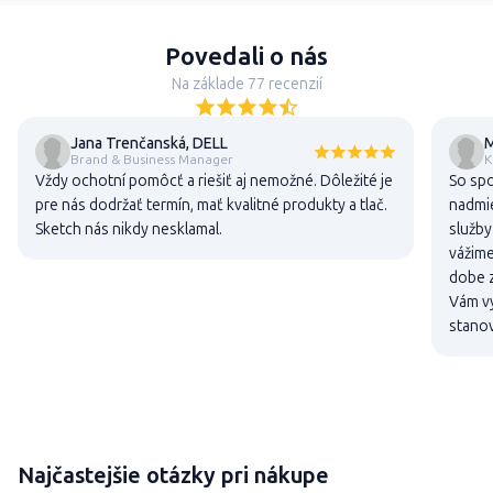
Povedali o nás
Na základe 77 recenzií
Jana Trenčanská, DELL
M
Brand & Business Manager
K
Vždy ochotní pomôcť a riešiť aj nemožné. Dôležité je
So sp
pre nás dodržať termín, mať kvalitné produkty a tlač.
nadmie
Sketch nás nikdy nesklamal.
služby
vážime
dobe z
Vám vy
stanov
Najčastejšie otázky pri nákupe