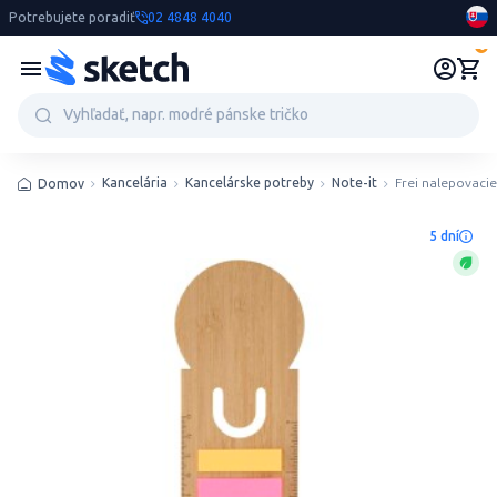
Potrebujete poradiť
02 4848 4040
0
Kancelária
Kancelárske potreby
Note-it
Frei nalepovaci
Domov
5 dní