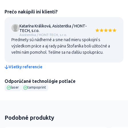
Prečo nakúpili iní klienti?
Katarína Králiková, Asistentka / HONT-
TECH, s.r.o.
Asistentka / HONT-TECH, s.r.o.
Predmety sú nádherné a sme nad mieru spokojní s
výsledkom práce a aj rady pána Štofaníka boli užitočné a
veľmi nám pomohol. Tešíme sa na ďalšiu spoluprácu.
Všetky referencie
Odporúčané technológie potlače
laser
tampoprint
Podobné produkty