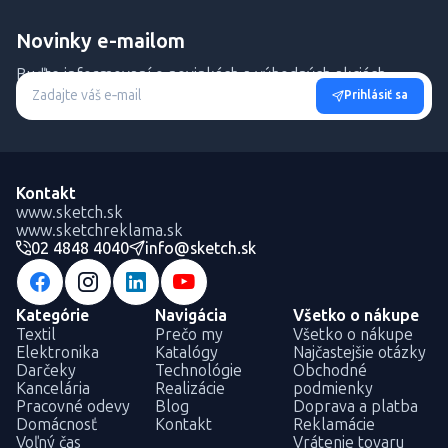
Novinky e-mailom
Buďte informovaní o novinkách a výhodných akciách.
Prihlásiť sa
Kontakt
www.sketch.sk
www.sketchreklama.sk
02 4848 4040
info@sketch.sk
Kategórie
Navigácia
Všetko o nákupe
Textil
Prečo my
Všetko o nákupe
Elektronika
Katalógy
Najčastejšie otázky
Darčeky
Technológie
Obchodné
Kancelária
Realizácie
podmienky
Pracovné odevy
Blog
Doprava a platba
Domácnosť
Kontakt
Reklamácie
Voľný čas
Vrátenie tovaru