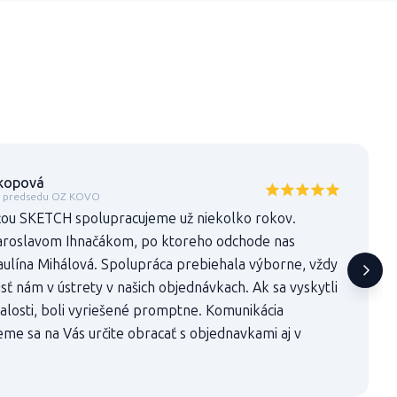
kopová
a predsedu OZ KOVO
ťou SKETCH spolupracujeme už niekolko rokov.
Jaroslavom Ihnačákom, po ktoreho odchode nas
aulína Mihálová. Spolupráca prebiehala výborne, vždy
sť nám v ústrety v našich objednávkach. Ak sa vyskytli
losti, boli vyriešené promptne. Komunikácia
me sa na Vás určite obracať s objednavkami aj v