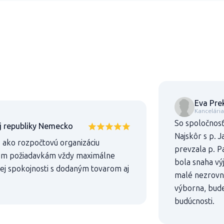
Eva Pre
Kancelári
So spoločnos
j republiky Nemecko
Najskôr s p. 
s ako rozpočtovú organizáciu
prevzala p. P
šim požiadavkám vždy maximálne
bola snaha výj
tnej spokojnosti s dodaným tovarom aj
malé nezrovna
výborna, bude
budúcnosti.