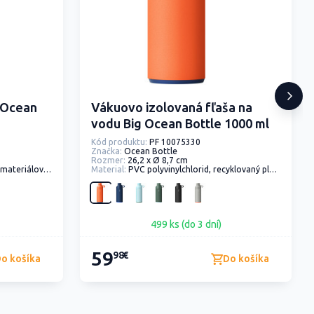
 Ocean
Vákuovo izolovaná fľaša na
vodu Big Ocean Bottle 1000 ml
Kód produktu:
PF 10075330
Značka:
Ocean Bottle
Rozmer:
26,2 x Ø 8,7 cm
ná oceľ, Recyklovaná nerezová ocel
Material:
PVC polyvinylchlorid, recyklovaný plast, rPET - recyklovaný polyester, recyklovaná oceľ, Recyklovaná nerezová ocel
499 ks (do 3 dní)
59
98€
o košíka
Do košíka