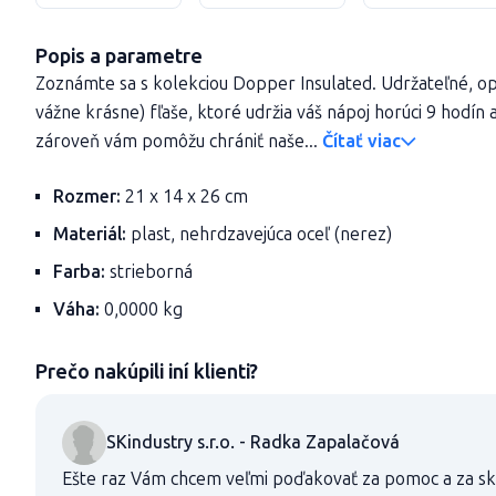
Popis a parametre
Zoznámte sa s kolekciou Dopper Insulated. Udržateľné, o
vážne krásne) fľaše, ktoré udržia váš nápoj horúci 9 hodín 
zároveň vám pomôžu chrániť naše...
Čítať viac
Rozmer:
21 x 14 x 26 cm
Materiál:
plast, nehrdzavejúca oceľ (nerez)
Farba:
strieborná
Váha:
0,0000 kg
Prečo nakúpili iní klienti?
SKindustry s.r.o. - Radka Zapalačová
Ešte raz Vám chcem veľmi poďakovať za pomoc a za s