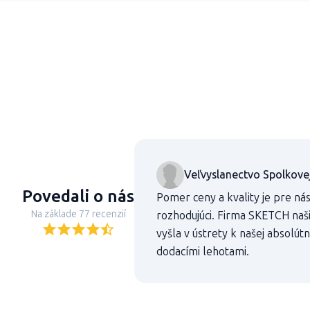
Veľvyslanectvo Spolkove
Povedali o nás
Pomer ceny a kvality je pre ná
Na základe 77 recenzií
rozhodujúci. Firma SKETCH na
vyšla v ústrety k našej absolú
dodacími lehotami.