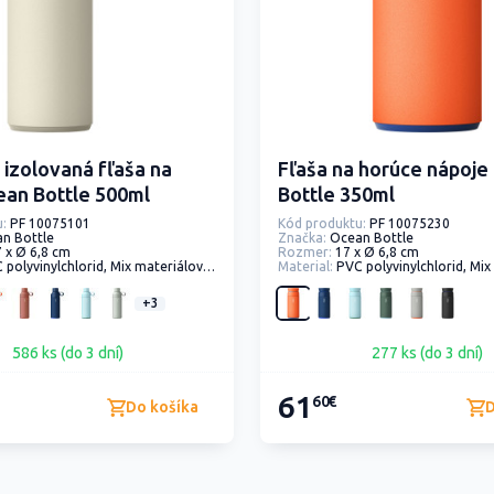
izolovaná fľaša na
Fľaša na horúce nápoje
an Bottle 500ml
Bottle 350ml
:
PF 10075101
Kód produktu:
PF 10075230
n Bottle
Značka:
Ocean Bottle
7 x Ø 6,8 cm
Rozmer:
17 x Ø 6,8 cm
ylchlorid, Mix materiálov, rPET - recyklovaný polyester, recyklovaná oceľ, Recyklovaná nerezová ocel
Material:
PVC polyvinylchlorid, Mix materiálov, rPET - recyklovaný polyester, recyklova
+3
586 ks (do 3 dní)
277 ks (do 3 dní)
61
60€
Do košíka
D