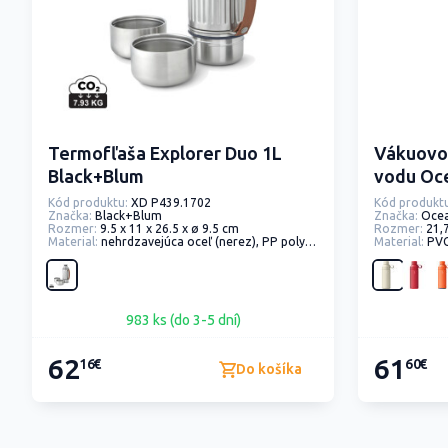
Termofľaša Explorer Duo 1L
Vákuovo 
Black+Blum
vodu Oce
Kód produktu:
XD P439.1702
Kód produktu
Značka:
Black+Blum
Značka:
Ocea
Rozmer:
9.5 x 11 x 26.5 x ø 9.5 cm
Rozmer:
21,
Material:
nehrdzavejúca oceľ (nerez), PP polypropylén
Material:
PVC polyvin
983 ks (do 3-5 dní)
62
61
16€
60€
Do košíka