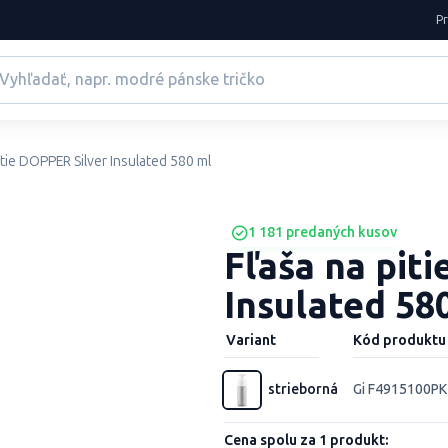
P
itie DOPPER Silver Insulated 580 ml
1 181 predaných kusov
Fľaša na pit
Insulated 58
Variant
Kód produktu
strieborná
Gi F4915100PK
Cena spolu za 1 produkt: