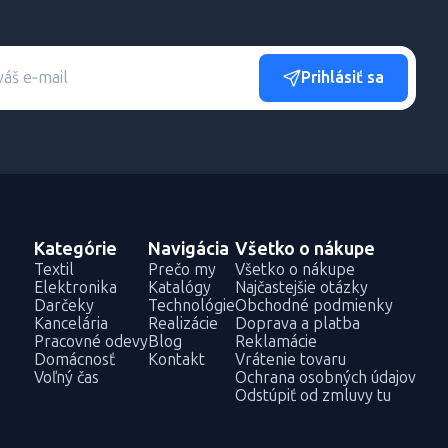
Prihlásiť sa
Kategórie
Navigácia
Všetko o nákupe
Textil
Prečo my
Všetko o nákupe
Elektronika
Katalógy
Najčastejšie otázky
Darčeky
Technológie
Obchodné podmienky
Kancelária
Realizácie
Doprava a platba
Pracovné odevy
Blog
Reklamácie
Domácnosť
Kontakt
Vrátenie tovaru
Voľný čas
Ochrana osobných údajov
Odstúpiť od zmluvy tu