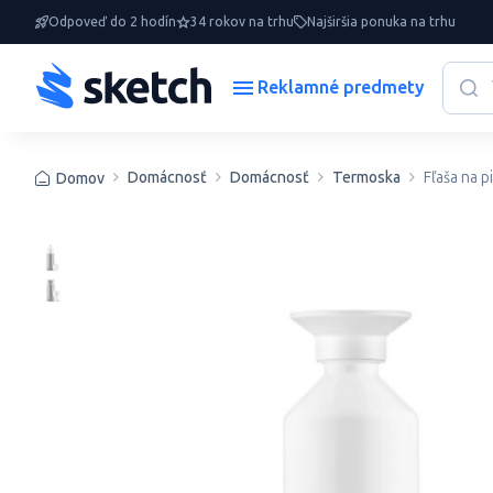
Odpoveď do 2 hodín
34 rokov na trhu
Najširšia ponuka na trhu
Reklamné predmety
Domácnosť
Domácnosť
Termoska
Fľaša na p
Domov