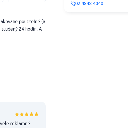
02 4848 4040
pakovane použiteľné (a
a studený 24 hodín. A
kvelé reklamné