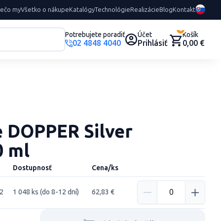
rečo my
Všetko o nákupe
Katalógy
Technológie
Realizácie
Blog
Kontakt
0
Potrebujete poradiť
Účet
Košík
02 4848 4040
Prihlásiť
0,00 €
ie DOPPER Silver
0 ml
Dostupnosť
Cena/ks
2
1 048 ks (do 8-12 dní)
62,83 €