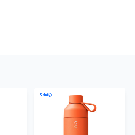
5 dní