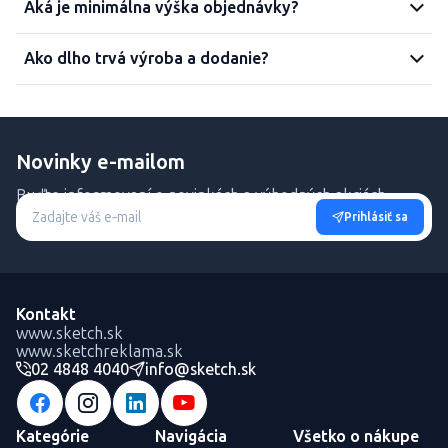
Aká je minimálna výška objednávky?
Ako dlho trvá výroba a dodanie?
Novinky e-mailom
Buďte informovaní o novinkách a výhodných akciách.
Prihlásiť sa
Kontakt
www.sketch.sk
www.sketchreklama.sk
02 4848 4040
info@sketch.sk
Kategórie
Navigácia
Všetko o nákupe