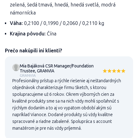
zelená, šedá tmavá, hnedá, hnedá svetlá, modrá
námornícka
Váha:
0,2100 / 0,1990 / 0,2060 / 0,2110 kg
Krajina pôvodu:
Čína
Prečo nakúpili iní klienti?
Mia Bajáková CSR Manager/Foundation
Trustee, GRANVIA
GRANVIA
Profesionálny prístup a rýchle riešenie aj neštandardných
objednávok charakterizuje firmu Sketch, s ktorou
spolupracujeme už 6 rokov. Okrem výborných cien za
kvalitné produkty sme sa na nich vždy mohli spoľahnúť s
rýchlym dodaním a to aj vo vypätom období akým sú
napríklad Vianoce. Dodané produkty sú vždy kvalitne
spracované a riadne zabalené. Spolupráca s account
manažérom je pre nás vždy príjemná.