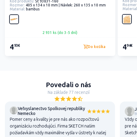
Kód pro
Kód produktu:
St 93831-160
Rozmer
Rozmer:
405 x 134 x 10 mm | Návlek: 260 x 135 x 10 mm
Material
Material:
bambus
2 931 ks (do 3-5 dní)
4
4
93€
94€
Do košíka
Povedali o nás
Na základe 77 recenzií
Veľvyslanectvo Spolkovej republiky
J
Nemecko
B
Pomer ceny a kvality je pre nás ako rozpočtovú
Vždy o
organizáciu rozhodujúci. Firma SKETCH našim
pre ná
požiadavkám vždy maximálne vyšla v ústrety k našej
Sketch