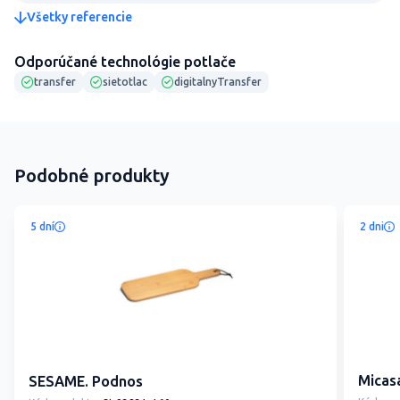
Všetky referencie
Odporúčané technológie potlače
transfer
sietotlac
digitalnyTransfer
Podobné produkty
5 dní
2 dni
Micasa
SESAME. Podnos