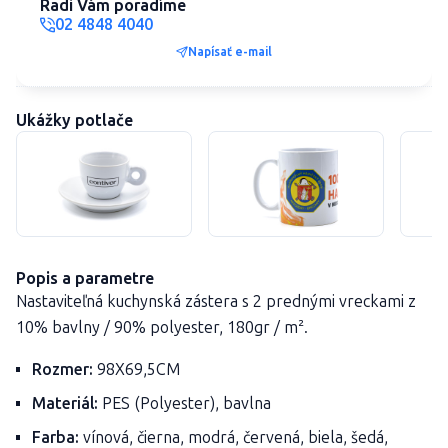
Radi Vám poradíme
02 4848 4040
Napísať e-mail
Ukážky potlače
Popis a parametre
Nastaviteľná kuchynská zástera s 2 prednými vreckami z
10% bavlny / 90% polyester, 180gr / m².
Rozmer:
98X69,5CM
Materiál:
PES (Polyester), bavlna
Farba:
vínová, čierna, modrá, červená, biela, šedá,