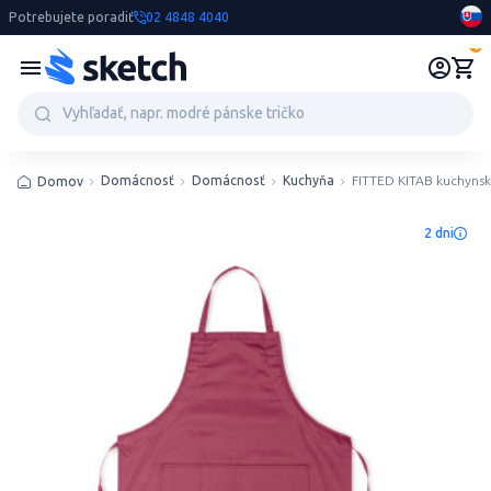
Potrebujete poradiť
02 4848 4040
0
Domácnosť
Domácnosť
Kuchyňa
FITTED KITAB kuchynsk
Domov
2 dni