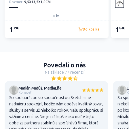
Rozmer:
9,5X13,5X1,8CM
0 ks
1
1
79€
84€
Do košíka
Povedali o nás
Na základe 77 recenzií
Marián Matúš, MediaLife
E
Konateľ
K
So spoluprácou so spoločnosťou Sketch sme
So sp
nadmieru spokojní, keďže nám dodáva kvalitný tovar,
niekol
služby a servis už niekoľko rokov. Našu spoluprácu si
po kto
vážime a ceníme. Nie je nič lepšie ako mať v tejto
Mihálo
dobe za partnera stabilnú a spoľahlivú firmu, ktorá
snaha 