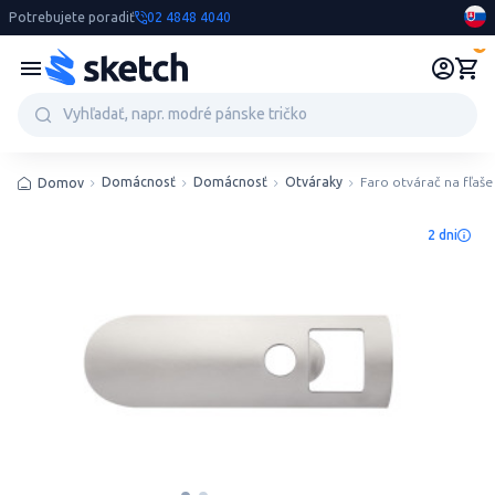
Potrebujete poradiť
02 4848 4040
0
Domácnosť
Domácnosť
Otváraky
Faro otvárač na fľaše
Domov
2 dni