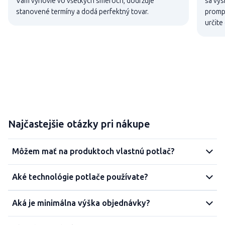
Vám vyhovie vo všetkých smeroch, dodržuje
sa vys
stanovené termíny a dodá perfektný tovar.
promp
určite
Najčastejšie otázky pri nákupe
Môžem mať na produktoch vlastnú potlač?
Aké technológie potlače používate?
Aká je minimálna výška objednávky?