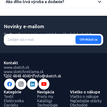
Ako dlho trvá výroba a dodanie?
Novinky e-mailom
Buďte informovaní o novinkách a výhodných akciách.
Prihlásiť sa
Kontakt
www.sketch.sk
www.sketchreklama.sk
02 4848 4040
info@sketch.sk
Kategórie
Navigácia
Všetko o nákupe
Textil
Prečo my
Všetko o nákupe
Elektronika
Katalógy
Najčastejšie otázky
Darčeky
Technológie
Obchodné