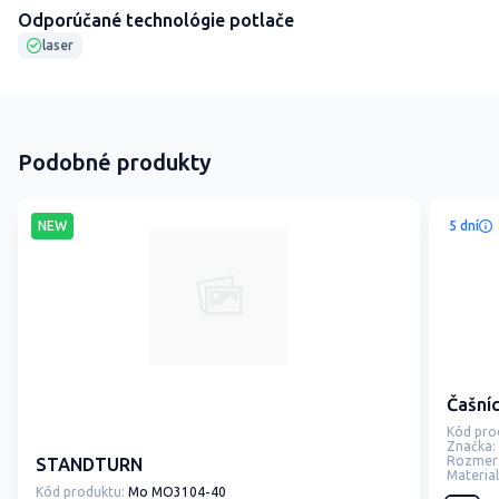
Odporúčané technológie potlače
laser
Podobné produkty
NEW
5 dní
Čašní
Kód pro
Značka:
Rozmer
STANDTURN
Material
Kód produktu:
Mo MO3104-40