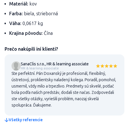
Materiál:
kov
Farba:
biela, strieborná
Váha:
0,0617 kg
Krajina pôvodu:
Čína
Prečo nakúpili iní klienti?
SanaClis s.r.o., HR & learning associate
HR & learning associate
Ste perfektní. Pán Doxanský je profesionál, flexibilný,
ústretový, proklientsky naladený kolega. Poradil, pomohol,
usmernil, vždy milo a trpezlivo. Predmety sú skvelé, potlač
bola podľa našich predstáv, dodali ste načas. Zodpovedali
ste všetky otázky, vyriešili problém, naozaj skvelá
spolupráca. Ďakujeme.
Všetky referencie