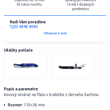
Odpoveď do 30 min.
spokojných klientov
30 rokov na trhu.
10 mil.+ dodaných
predmetov
Radi Vám poradíme
02 4848 4040
Napísať e-mail
Ukážky potlače
Popis a parametre
Kovový otvárač na fľašu v krabičke z čierneho kartónu.
Rozmer:
110×36 mm