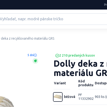
P
y deka z recyklovaného materiálu GRS
5 dní
2 210 predaných kusov
Dolly deka z
materiálu G
Kód
Variant
Dostup
produktu
PF
béžová
903 ks (
11332902