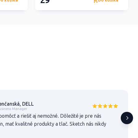
29
o košíka
Do košíka
enčanská, DELL
usiness Manager
pomôcť a riešiť aj nemožné. Dôležité je pre nás
n, mať kvalitné produkty a tlač. Sketch nás nikdy