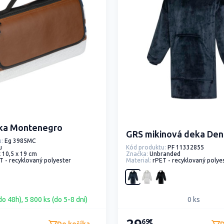
ka Montenegro
GRS mikinová deka Den
:
Eg 3985MC
u
Kód produktu:
PF 11332855
x 10,5 x 19 cm
Značka:
Unbranded
T - recyklovaný polyester
Material:
rPET - recyklovaný polyester, GRS - certifikovaný 
do 48h), 5 800 ks (do 5-8 dní)
0 ks
69€