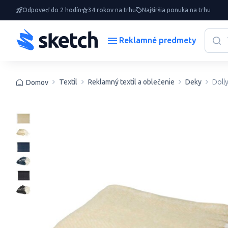
Odpoveď do 2 hodín
34 rokov na trhu
Najširšia ponuka na trhu
Reklamné predmety
Textil
Reklamný textil a oblečenie
Deky
Doll
Domov