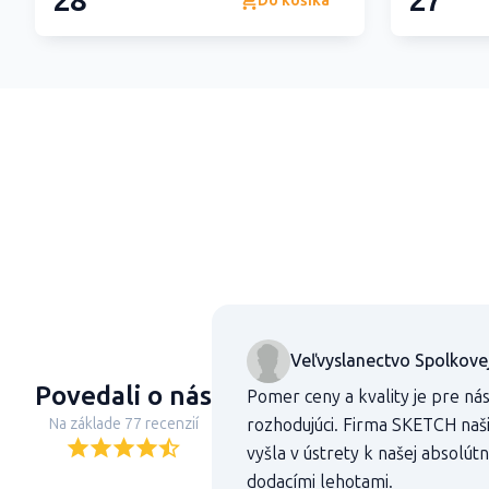
28
27
Do košíka
Veľvyslanectvo Spolkove
Povedali o nás
Pomer ceny a kvality je pre ná
Na základe 77 recenzií
rozhodujúci. Firma SKETCH na
vyšla v ústrety k našej absolú
dodacími lehotami.