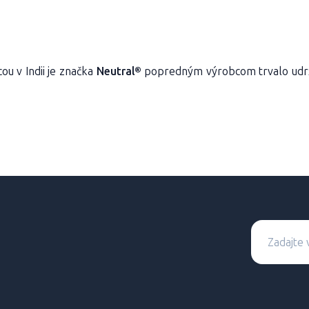
ou v Indii je značka
Neutral®
popredným výrobcom trvalo udrž