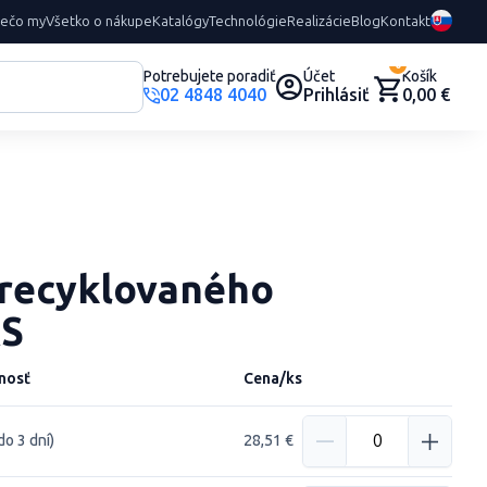
rečo my
Všetko o nákupe
Katalógy
Technológie
Realizácie
Blog
Kontakt
0
Potrebujete poradiť
Účet
Košík
02 4848 4040
Prihlásiť
0,00 €
 recyklovaného
RS
nosť
Cena/ks
do 3 dní)
28,51 €