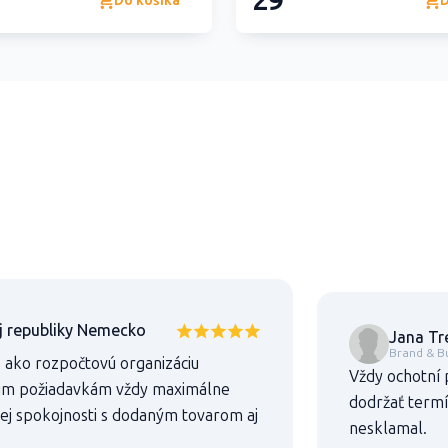
29
Do košíka
D
j republiky Nemecko
Jana Tr
Brand & B
s ako rozpočtovú organizáciu
Vždy ochotní 
šim požiadavkám vždy maximálne
dodržať termí
tnej spokojnosti s dodaným tovarom aj
nesklamal.