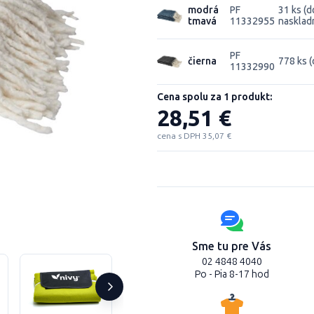
modrá
PF
31 ks (d
tmavá
11332955
naskladn
PF
čierna
778 ks (
11332990
Cena spolu za 1 produkt:
28,51 €
cena s DPH 35,07 €
Sme tu pre Vás
02 4848 4040
Po - Pia 8-17 hod