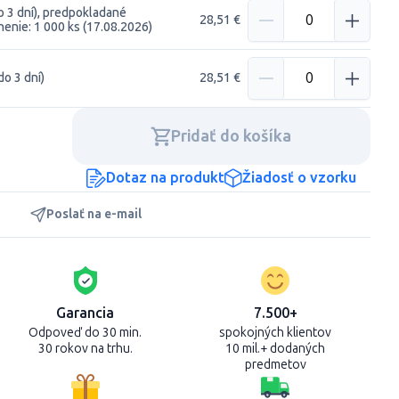
o 3 dní), predpokladané
28,51 €
enie: 1 000 ks (17.08.2026)
do 3 dní)
28,51 €
Pridať do košíka
Dotaz na produkt
Žiadosť o vzorku
Poslať na e-mail
Garancia
7.500+
Odpoveď do 30 min.
spokojných klientov
30 rokov na trhu.
10 mil.+ dodaných
predmetov