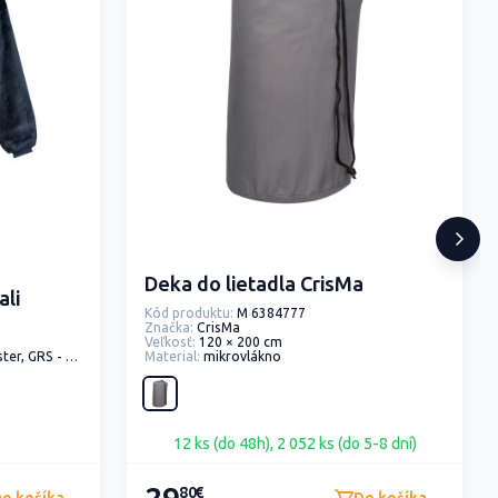
Deka do lietadla CrisMa
ali
Kód produktu:
M 6384777
Značka:
CrisMa
Veľkosť:
120 × 200 cm
recyklovaný polyester
Material:
mikrovlákno
12 ks (do 48h), 2 052 ks (do 5-8 dní)
80€