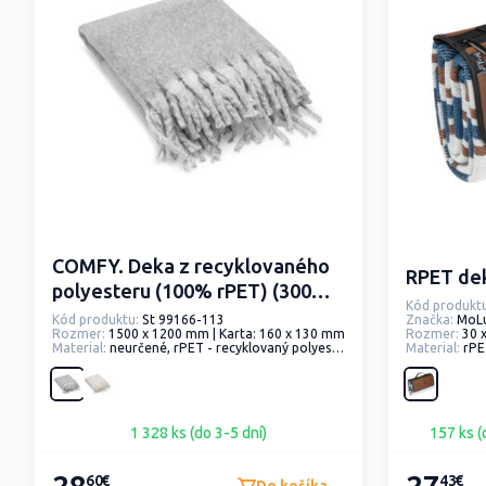
COMFY. Deka z recyklovaného
RPET de
polyesteru (100% rPET) (300
Kód produktu
g/m²) s mohairovým vzhľadom
Kód produktu:
St 99166-113
Značka:
MoL
Rozmer:
1500 x 1200 mm | Karta: 160 x 130 mm
Rozmer:
30 
Material:
neurčené, rPET - recyklovaný polyester
Material:
rPE
1 328 ks (do 3-5 dní)
157 ks (
60€
43€