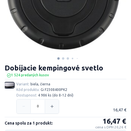
Dobíjacie kempingové svetlo
1 524 predaných kusov
Variant:
biela, čierna
Kód produktu:
Gi F2308400PK2
Dostupnosť:
4 986 ks (do 8-12 dní)
16,47 €
16,47 €
Cena spolu za 1 produkt:
cena s DPH 20,26 €