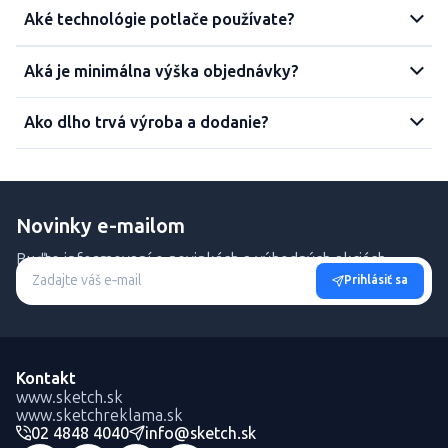
Aké technológie potlače používate?
Aká je minimálna výška objednávky?
Ako dlho trvá výroba a dodanie?
Novinky e-mailom
Buďte informovaní o novinkách a výhodných akciách.
Prihlásiť sa
Kontakt
www.sketch.sk
www.sketchreklama.sk
02 4848 4040
info@sketch.sk