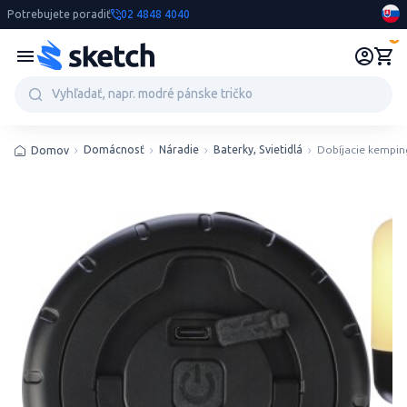
Potrebujete poradiť
02 4848 4040
0
Domácnosť
Náradie
Baterky, Svietidlá
Dobíjacie kempin
Domov