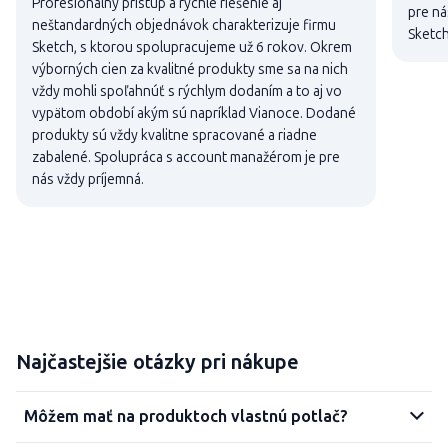
Profesionálny prístup a rýchle riešenie aj
pre ná
neštandardných objednávok charakterizuje firmu
Sketch
Sketch, s ktorou spolupracujeme už 6 rokov. Okrem
výborných cien za kvalitné produkty sme sa na nich
vždy mohli spoľahnúť s rýchlym dodaním a to aj vo
vypätom období akým sú napríklad Vianoce. Dodané
produkty sú vždy kvalitne spracované a riadne
zabalené. Spolupráca s account manažérom je pre
nás vždy príjemná.
Najčastejšie otázky pri nákupe
Môžem mať na produktoch vlastnú potlač?