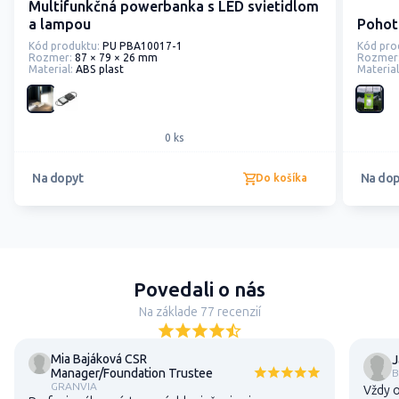
Multifunkčná powerbanka s LED svietidlom
a lampou
Pohot
Kód produktu:
PU PBA10017-1
Kód pro
Rozmer:
87 × 79 × 26 mm
Rozmer
Material:
ABS plast
Material
0 ks
Na dopyt
Na dop
Do košíka
Povedali o nás
Na základe 77 recenzií
Mia Bajáková CSR
J
Manager/Foundation Trustee
B
GRANVIA
Vždy o