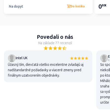
0
80€
Na dopyt
Do košíka
Povedali o nás
Na základe 77 recenzií
E
Intel UK
K
Úžasný tím, dievčatá všetko excelentne zvladajú aj
So sp
nadštandardné požiadavky a viaceré zmeny pred
niekol
finálnym uzatvorením objednávky.
po kto
Mihálo
snaha 
sa vys
promp
určite