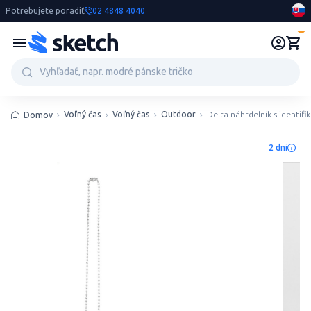
Potrebujete poradiť
02 4848 4040
0
Voľný čas
Voľný čas
Outdoor
Delta náhrdelník s identif
Domov
2 dni