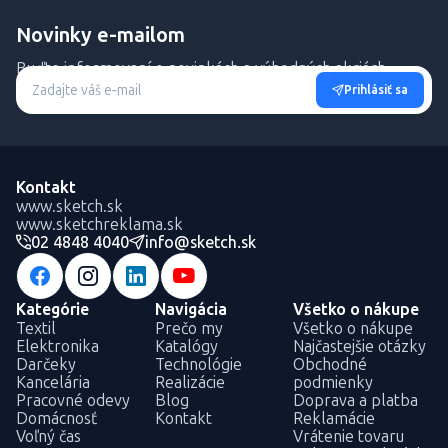
Novinky e-mailom
Buďte informovaní o novinkách a výhodných akciách.
Prihlásiť sa
Kontakt
www.sketch.sk
www.sketchreklama.sk
02 4848 4040
info@sketch.sk
Kategórie
Navigácia
Všetko o nákupe
Textil
Prečo my
Všetko o nákupe
Elektronika
Katalógy
Najčastejšie otázky
Darčeky
Technológie
Obchodné
Kancelária
Realizácie
podmienky
Pracovné odevy
Blog
Doprava a platba
Domácnosť
Kontakt
Reklamácie
Voľný čas
Vrátenie tovaru