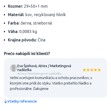
Rozmer:
29×50×1 mm
Materiál:
kov, recyklovaný hliník
Farba:
čierna, strieborná
Váha:
0,0083 kg
Krajina pôvodu:
Čína
Prečo nakúpili iní klienti?
Eva Špirková, Atrios / Marketingová
riaditeľka
Atrios / Marketingová riaditeľka
Veľmi oceňujem komunikáciu a ochotu pracovníkov, s
ktorými sme prišli do styku. Všetko prebehlo hladko a
profesionálne. Ďakujeme
Všetky referencie