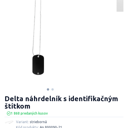
Delta náhrdelník s identifikačným
štítkom
1 868 predaných kusov
Variant:
strieborná
Kód produktu:
Ap 800090-21