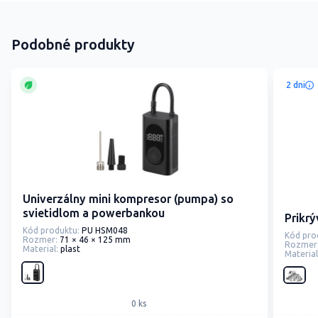
Podobné produkty
2 dni
Univerzálny mini kompresor (pumpa) so
svietidlom a powerbankou
Prikrý
Kód produktu:
PU HSM048
Kód pro
Rozmer:
71 × 46 × 125 mm
Rozmer
Material:
plast
Material
0 ks