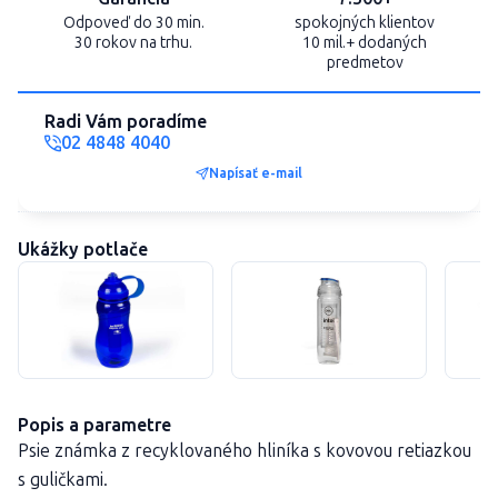
Odpoveď do 30 min.
spokojných klientov
30 rokov na trhu.
10 mil.+ dodaných
predmetov
Radi Vám poradíme
02 4848 4040
Napísať e-mail
Ukážky potlače
Popis a parametre
Psie známka z recyklovaného hliníka s kovovou retiazkou
s guličkami.