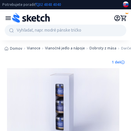
Potrebujete poradiť
02 4848 4040
0
Vianoce
Vianočné jedlo a nápoje
Dobroty z mäsa
Darče
Domov
1 deň