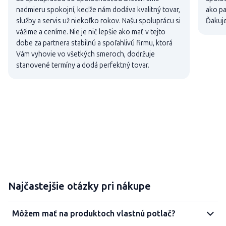
nadmieru spokojní, keďže nám dodáva kvalitný tovar,
ako pa
služby a servis už niekoľko rokov. Našu spoluprácu si
Ďakuj
vážime a ceníme. Nie je nič lepšie ako mať v tejto
dobe za partnera stabilnú a spoľahlivú firmu, ktorá
Vám vyhovie vo všetkých smeroch, dodržuje
stanovené termíny a dodá perfektný tovar.
Najčastejšie otázky pri nákupe
Môžem mať na produktoch vlastnú potlač?