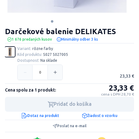
Darčekové balenie DELIKATES
1 676 predaných kusov
Minimálny odber 3 ks
Variant:
rôzne farby
Kód produktu:
S027 S027005
Dostupnosť:
Na sklade
23,33 €
23,33 €
Cena spolu za 1 produkt:
cena s DPH 28,70 €
Pridať do košíka
Dotaz na produkt
Žiadosť o vzorku
Poslať na e-mail