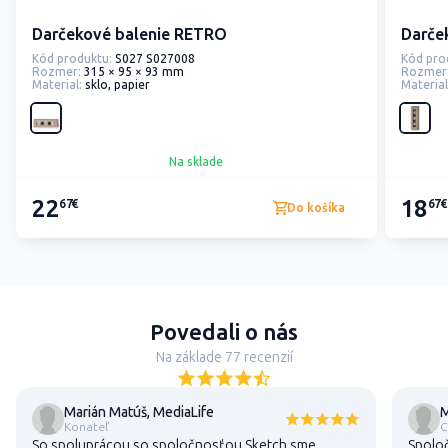
Darčekové balenie RETRO
Darče
Kód produktu:
S027 S027008
Kód pro
Rozmer:
315 × 95 × 93 mm
Rozmer
Material:
sklo, papier
Material
Na sklade
22
18
67€
67€
Do košíka
Povedali o nás
Na základe 77 recenzií
Marián Matúš, MediaLife
M
Konateľ
C
So spoluprácou so spoločnosťou Sketch sme
Spoloč