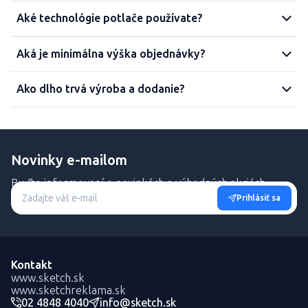
Aké technológie potlače používate?
Aká je minimálna výška objednávky?
Ako dlho trvá výroba a dodanie?
Novinky e-mailom
Buďte informovaní o novinkách a výhodných akciách.
Prihlásiť sa
Kontakt
www.sketch.sk
www.sketchreklama.sk
02 4848 4040
info@sketch.sk