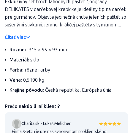
Exkluzívny set troch lahodných paštét Čongrády
DELIKATES v darčekovej krabičke je ideálny tip na darček
pre gurmánov. Objavte jedinečné chute jeleních paštét so
sušenými slivkami, jemnej králičej paštéty s tymianom...
Čítať viac
Rozmer:
315 × 95 × 93 mm
Materiál:
sklo
Farba:
rôzne farby
Váha:
0,5100 kg
Krajina pôvodu:
Česká republika, Európska únia
Prečo nakúpili iní klienti?
Charita.sk - Lukáš Melicher
Firma Sketch je pre nás synonymom proklientského