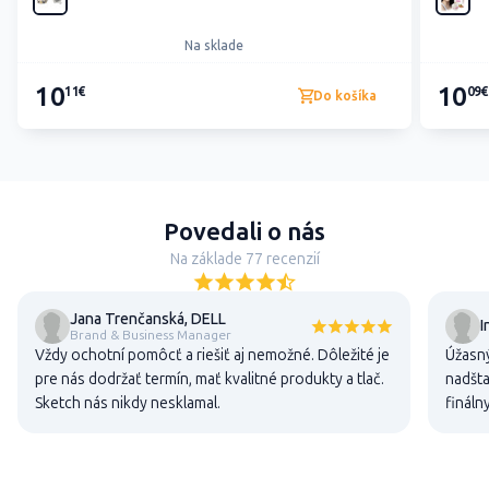
Na sklade
10
10
11€
09€
Do košíka
Povedali o nás
Na základe 77 recenzií
Jana Trenčanská, DELL
I
Brand & Business Manager
Vždy ochotní pomôcť a riešiť aj nemožné. Dôležité je
Úžasný
pre nás dodržať termín, mať kvalitné produkty a tlač.
nadšta
Sketch nás nikdy nesklamal.
fináln