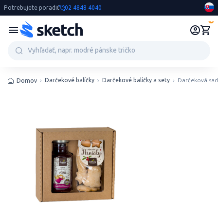
Potrebujete poradiť
02 4848 4040
0
Darčekové balíčky
Darčekové balíčky a sety
Darčeková sad
Domov