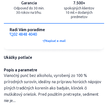
Garancia
7.500+
Odpoveď do 30 min.
spokojných klientov
30 rokov na trhu.
10 mil.+ dodaných
predmetov
Radi Vám poradíme
02 4848 4040
Napísať e-mail
Ukážky potlače
Popis a parametre
Vianočný punč bez alkoholu, vyrobený zo 100 %
prírodných surovín, ideálny na prípravu horúcich nápojov
plných tradičných korenín ako badyán, klinček či
muškátový oriešok. Pred použitím pretrepte, sediment
nie je...