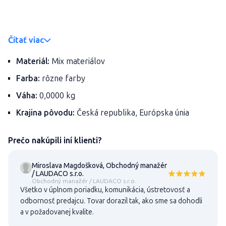
Čítať viac
Materiál:
Mix materiálov
Farba:
rôzne farby
Váha:
0,0000 kg
Krajina pôvodu:
Česká republika, Európska únia
Prečo nakúpili iní klienti?
Miroslava Magdošková, Obchodný manažér
/ LAUDACO s.r.o.
Obchodný manažér / LAUDACO s.r.o.
Všetko v úplnom poriadku, komunikácia, ústretovosť a
odbornosť predajcu. Tovar dorazil tak, ako sme sa dohodli
a v požadovanej kvalite.