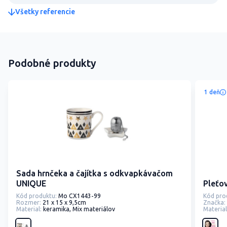
Všetky referencie
Podobné produkty
1 deň
Sada hrnčeka a čajítka s odkvapkávačom
UNIQUE
Pleťo
Kód produktu:
Mo CX1443-99
Kód pro
Rozmer:
21 x 15 x 9,5cm
Značka:
Material:
keramika, Mix materiálov
Material