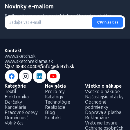
Novinky e-mailom
Buďte informovaní o novinkách a výhodných akciách.
Prihlásiť sa
Kontakt
www.sketch.sk
www.sketchreklama.sk
02 4848 4040
info@sketch.sk
Kategórie
Navigácia
Všetko o nákupe
Textil
Prečo my
Všetko o nákupe
Elektronika
Katalógy
Najčastejšie otázky
Darčeky
Technológie
Obchodné
Kancelária
Realizácie
podmienky
Pracovné odevy
Blog
Doprava a platba
Domácnosť
Kontakt
Reklamácie
Voľný čas
Vrátenie tovaru
Ochrana osobných