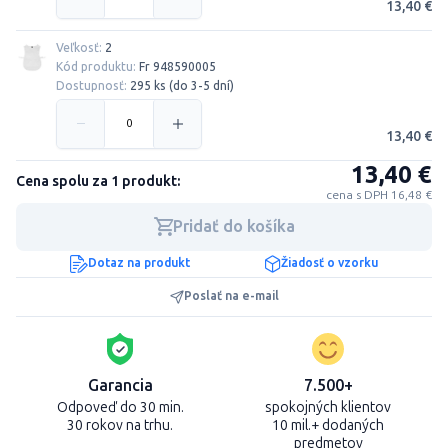
13,40 €
Veľkosť:
2
Kód produktu:
Fr 948590005
Dostupnosť:
295 ks (do 3-5 dní)
13,40 €
13,40 €
Cena spolu za 1 produkt:
cena s DPH 16,48 €
Pridať do košíka
Dotaz na produkt
Žiadosť o vzorku
Poslať na e-mail
Garancia
7.500+
Odpoveď do 30 min.
spokojných klientov
30 rokov na trhu.
10 mil.+ dodaných
predmetov