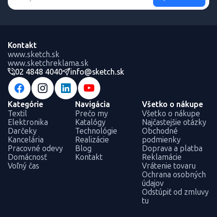
Kontakt
www.sketch.sk
www.sketchreklama.sk
02 4848 4040
info@sketch.sk
Kategórie
Navigácia
Všetko o nákupe
Textil
Prečo my
Všetko o nákupe
Elektronika
Katalógy
Najčastejšie otázky
Darčeky
Technológie
Obchodné
Kancelária
Realizácie
podmienky
Pracovné odevy
Blog
Doprava a platba
Domácnosť
Kontakt
Reklamácie
Voľný čas
Vrátenie tovaru
Ochrana osobných
údajov
Odstúpiť od zmluvy
tu