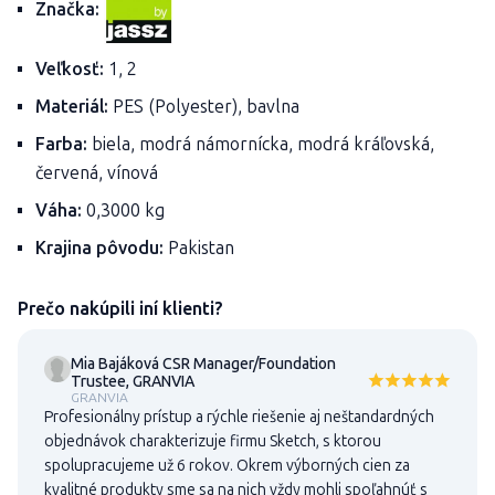
Značka:
Veľkosť:
1, 2
Materiál:
PES (Polyester), bavlna
Farba:
biela, modrá námornícka, modrá kráľovská,
červená, vínová
Váha:
0,3000 kg
Krajina pôvodu:
Pakistan
Prečo nakúpili iní klienti?
Mia Bajáková CSR Manager/Foundation
Trustee, GRANVIA
GRANVIA
Profesionálny prístup a rýchle riešenie aj neštandardných
objednávok charakterizuje firmu Sketch, s ktorou
spolupracujeme už 6 rokov. Okrem výborných cien za
kvalitné produkty sme sa na nich vždy mohli spoľahnúť s