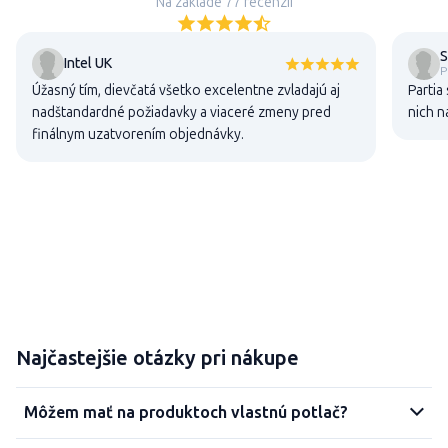
Na základe 77 recenzií
S
Intel UK
P
Úžasný tím, dievčatá všetko excelentne zvladajú aj
Partia 
nadštandardné požiadavky a viaceré zmeny pred
nich n
finálnym uzatvorením objednávky.
Najčastejšie otázky pri nákupe
Môžem mať na produktoch vlastnú potlač?