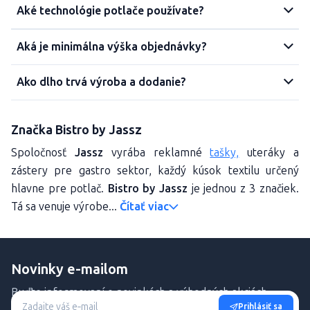
Aké technológie potlače používate?
Aká je minimálna výška objednávky?
Ako dlho trvá výroba a dodanie?
Značka Bistro by Jassz
Spoločnosť
Jassz
vyrába reklamné
tašky,
uteráky a
zástery pre gastro sektor, každý kúsok textilu určený
hlavne pre potlač.
Bistro by Jassz
je jednou z 3 značiek.
Tá sa venuje výrobe...
Čítať viac
Novinky e-mailom
Buďte informovaní o novinkách a výhodných akciách.
Prihlásiť sa