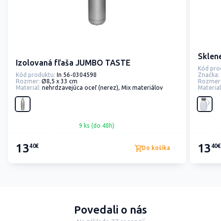
Sklen
Izolovaná fľaša JUMBO TASTE
Kód pro
Kód produktu:
In 56-0304598
Značka:
Rozmer:
Ø8,5 x 33 cm
Rozmer
Material:
nehrdzavejúca oceľ (nerez), Mix materiálov
Material
9 ks (do 48h)
13
13
40€
40€
Do košíka
Povedali o nás