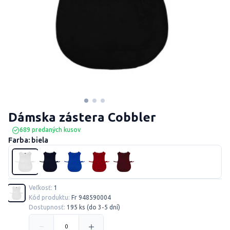
Dámska zástera Cobbler
689 predaných kusov
Farba: biela
Veľkosť:
1
Kód produktu:
Fr 948590004
Dostupnosť:
195 ks (do 3-5 dní)