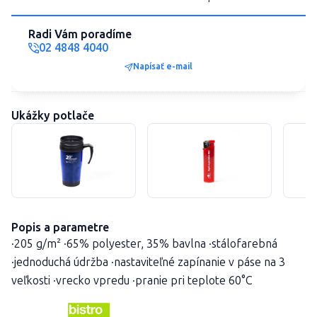
Radi Vám poradíme
02 4848 4040
Napísať e-mail
Ukážky potlače
Popis a parametre
·205 g/m² ·65% polyester, 35% bavlna ·stálofarebná
·jednoduchá údržba ·nastaviteľné zapínanie v páse na 3
veľkosti ·vrecko vpredu ·pranie pri teplote 60°C