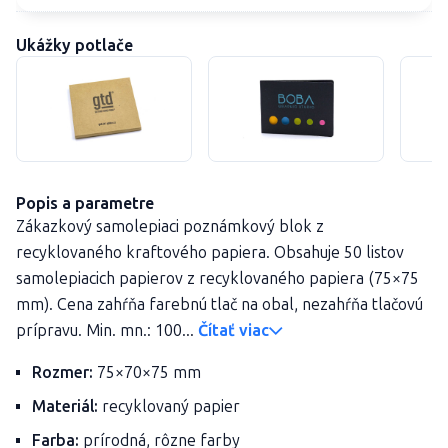
Ukážky potlače
Popis a parametre
Zákazkový samolepiaci poznámkový blok z
recyklovaného kraftového papiera. Obsahuje 50 listov
samolepiacich papierov z recyklovaného papiera (75×75
mm). Cena zahŕňa farebnú tlač na obal, nezahŕňa tlačovú
prípravu. Min. mn.: 100...
Čítať viac
Rozmer:
75×70×75 mm
Materiál:
recyklovaný papier
Farba:
prírodná, rôzne farby