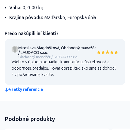
Váha:
0,2000 kg
Krajina pôvodu:
Maďarsko, Európska únia
Prečo nakúpili iní klienti?
Miroslava Magdošková, Obchodný manažér
/ LAUDACO s.r.o.
Obchodný manažér / LAUDACO s.r.o.
Všetko v úplnom poriadku, komunikácia, ústretovosť a
odbornosť predajcu. Tovar dorazil tak, ako sme sa dohodli
a v požadovanej kvalite.
Všetky referencie
Podobné produkty