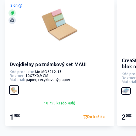
2 dni
CreaS
Dvojdielny poznámkový set MAUI
blok 
Kód produktu:
Mo MO6912-13
Kód pro
Rozmer:
10X7X0,9 CM
Rozmer
Material:
papier, recyklovaný papier
Material
10 799 ks (do 48h)
1
2
98€
00€
Do košíka