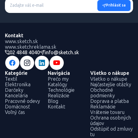
Prihlásiť sa
Kontakt
www.sketch.sk
www.sketchreklama.sk
02 4848 4040
info@sketch.sk
Kategórie
Navigácia
Všetko o nákupe
Textil
Prečo my
Všetko o nákupe
Elektronika
Katalógy
Najčastejšie otázky
Darčeky
Technológie
Obchodné
Kancelária
Realizácie
podmienky
Pracovné odevy
Blog
Doprava a platba
Domácnosť
Kontakt
Reklamácie
Voľný čas
Vrátenie tovaru
Ochrana osobných
údajov
Odstúpiť od zmluvy
tu