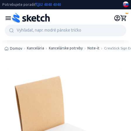
Potrebujete poradiť
02 4848 4040
0
Kancelária
Kancelárske potreby
Note-it
CreaStick Sign 
Domov