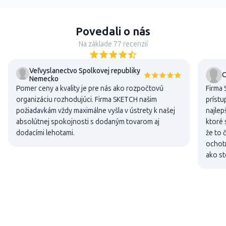
Povedali o nás
Na základe 77 recenzií
Veľvyslanectvo Spolkovej republiky
C
Nemecko
Pomer ceny a kvality je pre nás ako rozpočtovú
Firma 
organizáciu rozhodujúci. Firma SKETCH našim
prístu
požiadavkám vždy maximálne vyšla v ústrety k našej
najlep
absolútnej spokojnosti s dodaným tovarom aj
ktoré 
dodacími lehotami.
že to 
ochotn
ako st