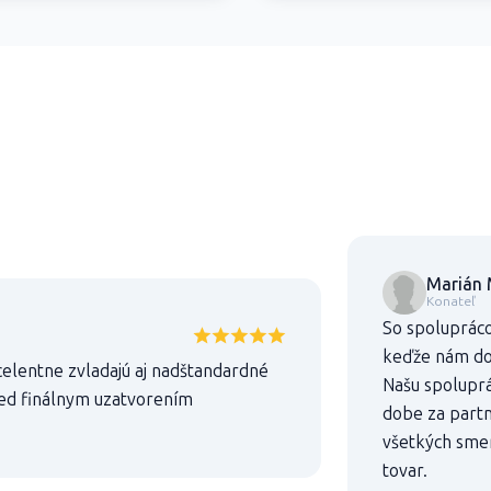
Marián 
Konateľ
So spolupráco
keďže nám dod
celentne zvladajú aj nadštandardné
Našu spoluprác
ed finálnym uzatvorením
dobe za partn
všetkých sme
tovar.