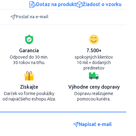
Dotaz na produkt
Žiadosť o vzorku
Poslať na e-mail
Garancia
7.500+
Odpoveď do 30 min.
spokojných klientov
30 rokov na trhu.
10 mil.+ dodaných
predmetov
Získajte
Výhodne ceny dopravy
Darček vo forme poukážky
Dopravu realizujeme
od najväčšieho eshopu Alza.
pomocou kuriéra.
Napísať e-mail