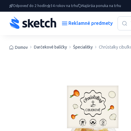
Odpoveď do 2 hodín
34 rokov na trhu
Najširšia ponuka na trhu
Reklamné predmety
Darčekové balíčky
Špecialitky
Chrústalky cibuľk
Domov