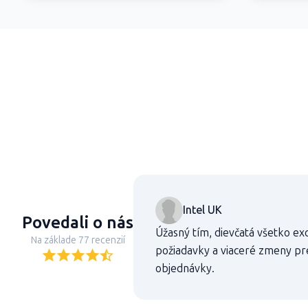
Intel UK
Povedali o nás
Úžasný tím, dievčatá všetko ex
Na základe 77 recenzií
požiadavky a viaceré zmeny pr
objednávky.