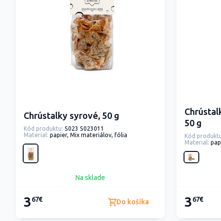
Chrústal
Chrústalky syrové, 50 g
50 g
Kód produktu:
S023 S023011
Material:
papier, Mix materiálov, fólia
Kód produktu
Material:
pap
Na sklade
3
3
67€
67€
Do košíka