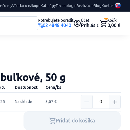
rečo my
Všetko o nákupe
Katalógy
Technológie
Realizácie
Blog
Kontakt
0
Potrebujete poradiť
Účet
Košík
02 4848 4040
Prihlásiť
0,00 €
ibuľkové, 50 g
ktu
Dostupnosť
Cena/ks
025
Na sklade
3,67 €
Pridať do košíka