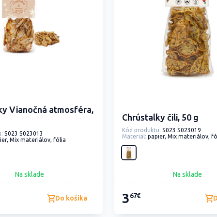
ky Vianočná atmosféra,
Chrústalky čili, 50 g
Kód produktu:
S023 S023019
:
S023 S023013
Material:
papier, Mix materiálov, fó
ier, Mix materiálov, fólia
Na sklade
Na sklade
3
67€
Do košíka
D