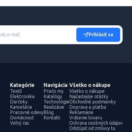
Prihlásiť sa
Kategórie
Navigácia
Všetko o nákupe
Textil
Prečo my
Všetko o nákupe
Elektronika
Katalógy
Najčastejšie otázky
Darčeky
Technológie
Obchodné podmienky
Kancelária
Realizácie
Doprava a platba
Pracovné odevy
Blog
Reklamácie
Domácnosť
Kontakt
Vrátenie tovaru
Voľný čas
Ochrana osobných údajov
Odstúpiť od zmluvy tu