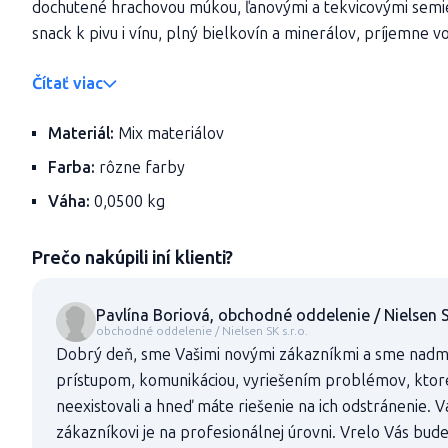
dochutené hrachovou múkou, ľanovými a tekvicovými sem
snack k pivu i vínu, plný bielkovín a minerálov, príjemne von
Čítať viac
Materiál:
Mix materiálov
Farba:
rôzne farby
Váha:
0,0500 kg
Prečo nakúpili iní klienti?
Pavlína Boriová, obchodné oddelenie / Nielsen SK
obchodné oddelenie / Nielsen SK s.r.o.
Dobrý deň, sme Vašimi novými zákazníkmi a sme nadmi
prístupom, komunikáciou, vyriešením problémov, ktor
neexistovali a hneď máte riešenie na ich odstránenie. V
zákazníkovi je na profesionálnej úrovni. Vrelo Vás bu