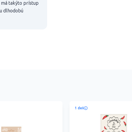
á má takýto prístup
šiu dlhodobú
1 deň