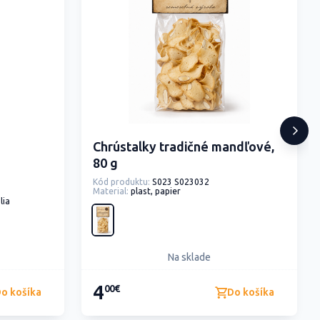
Chrústalky tradičné mandľové,
80 g
Kód produktu:
S023 S023032
Material:
plast, papier
lia
Na sklade
4
00€
o košíka
Do košíka