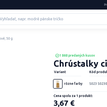
P
ové, 50 g
1 868 predaných kusov
Chrústalky c
Variant
Kód produ
rôzne farby
S023 S023
Cena spolu za 1 produkt:
3,67 €