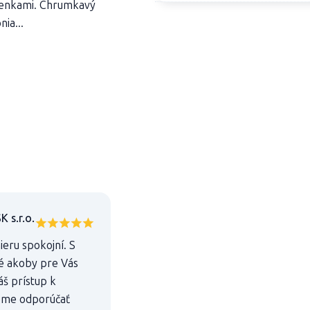
ienkami. Chrumkavý
ia...
 s.r.o.
eru spokojní. S
é akoby pre Vás
áš prístup k
deme odporúčať