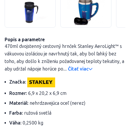
Popis a parametre
470ml dvojstenný cestovný hrnček Stanley AeroLight™ s
vákuovou izoláciou je navrhnutý tak, aby bol ľahký bez
toho, aby došlo k zníženiu požadovanej teploty tekutiny, a
aby udržal nápoje horúce po...
Čítať viac
Značka:
Rozmer:
6,9 x 20,2 x 6,9 cm
Materiál:
nehrdzavejúca oceľ (nerez)
Farba:
ružová svetlá
Váha:
0,2500 kg