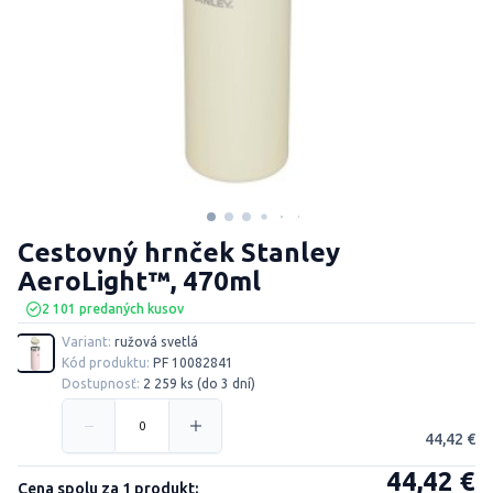
Cestovný hrnček Stanley
AeroLight™, 470ml
2 101 predaných kusov
Variant:
ružová svetlá
Kód produktu:
PF 10082841
Dostupnosť:
2 259 ks (do 3 dní)
44,42 €
44,42 €
Cena spolu za 1 produkt: