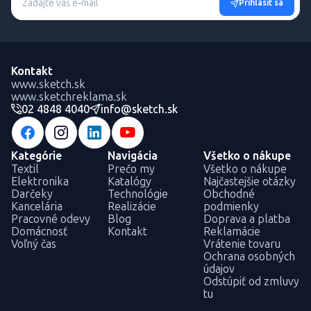
Prihlásiť sa
Kontakt
www.sketch.sk
www.sketchreklama.sk
02 4848 4040
info@sketch.sk
Kategórie
Navigácia
Všetko o nákupe
Textil
Prečo my
Všetko o nákupe
Elektronika
Katalógy
Najčastejšie otázky
Darčeky
Technológie
Obchodné
Kancelária
Realizácie
podmienky
Pracovné odevy
Blog
Doprava a platba
Domácnosť
Kontakt
Reklamácie
Voľný čas
Vrátenie tovaru
Ochrana osobných
údajov
Odstúpiť od zmluvy
tu