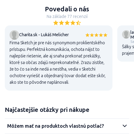
Povedali o nás
Na základe 77 recenzií
l
Charita.sk - Lukáš Melicher
M
S
Firma Sketch je pre nás synonymom proklientského
Šálky 
prístupu. Perfektná komunikácia, ochota nájsť to
praje
najlepšie riešenie, ale aj snaha prekonať prekážky,
ktoré sa občas zdajú neprekonateľné. Zrazu zistíte,
že to čo sa inde nedá a nestíha, vedia v Sketchi
ochotne vyriešiť a objednaný tovar dodať ešte skôr,
ako ste to pôvodne naplánovali.
Najčastejšie otázky pri nákupe
Môžem mať na produktoch vlastnú potlač?