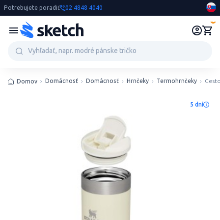
Potrebujete poradiť
02 4848 4040
0
Domácnosť
Domácnosť
Hrnčeky
Termohrnčeky
Cesto
Domov
5 dní