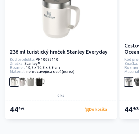
Cestov
236 ml turistický hrnček Stanley Everyday
Ocean
Kód produktu:
PF 10083110
Kód pro
Značka:
Stanley®
Značka:
Rozmer:
10,7 x 10,8 x 7,9 cm
Rozmer
Material:
nehrdzavejúca oceľ (nerez)
Material
0 ks
44
44
42€
42€
Do košíka