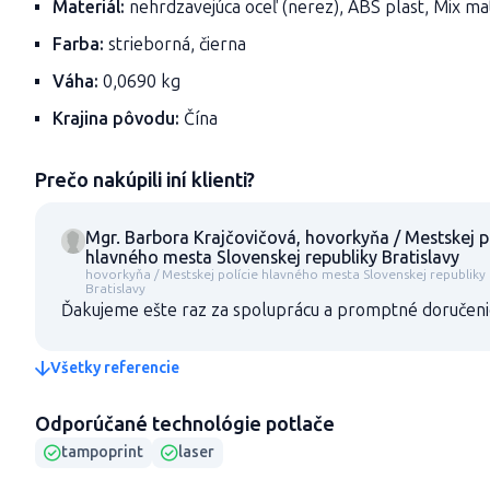
Materiál:
nehrdzavejúca oceľ (nerez), ABS plast, Mix ma
Farba:
strieborná, čierna
Váha:
0,0690 kg
Krajina pôvodu:
Čína
Prečo nakúpili iní klienti?
Mgr. Barbora Krajčovičová, hovorkyňa / Mestskej p
hlavného mesta Slovenskej republiky Bratislavy
hovorkyňa / Mestskej polície hlavného mesta Slovenskej republiky
Bratislavy
Ďakujeme ešte raz za spoluprácu a promptné doručenie 
Všetky referencie
Odporúčané technológie potlače
tampoprint
laser