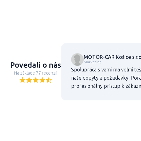
MOTOR-CAR Košice s.r.o
Marketing
Povedali o nás
Spolupráca s vami ma veľmi teš
Na základe 77 recenzií
naše dopyty a požiadavky. Pora
profesionálny prístup k zákaz