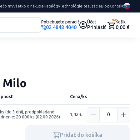
rečo my
Všetko o nákupe
Katalógy
Technológie
Realizácie
Blog
Kontakt
0
Potrebujete poradiť
Účet
Košík
02 4848 4040
Prihlásiť
0,00 €
 Milo
upnosť
Cena/ks
ks (do 3 dní), predpokladané
1,42 €
adnenie: 20 000 ks (02.09.2026)
Pridať do košíka