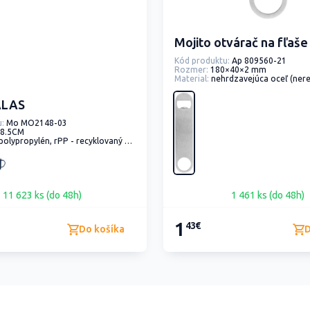
Mojito otvárač na fľaše
Kód produktu:
Ap 809560-21
Rozmer:
180×40×2 mm
Material:
nehrdzavejúca oceľ (ner
ALAS
:
Mo MO2148-03
8.5CM
olypropylén, rPP - recyklovaný polypropylén
11 623 ks (do 48h)
1 461 ks (do 48h)
1
43€
Do košíka
D