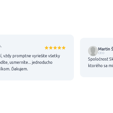
.
Martin Š
CEO
í, vždy promptne vyriešite všetky
Spoločnosť Sk
díte, usmerníte... jednoducho
ktorého sa m
níkom. Ďakujem.