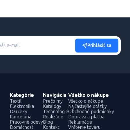
Prihlásiť sa
Kategórie
Navigácia
Všetko o nákupe
Textil
Prečo my
Všetko o nákupe
Elektronika
Katalógy
Najčastejšie otázky
Darčeky
Technológie
Obchodné podmienky
Kancelária
Realizácie
Doprava a platba
Pracovné odevy
Blog
Reklamácie
Domácnosť
Kontakt
Vrátenie tovaru