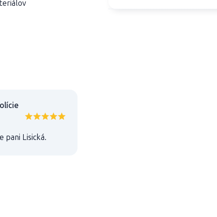
teriálov
olície
pani Lisická.