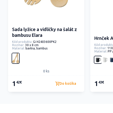
Sada lyžice a vidličky na šalát z
bambusu Elara
Hrnček 
Kód produktu:
Gi H2403600PK2
Kód produktu
Rozmer:
30 x 8 cm
Rozmer:
11X
Material:
bavlna, bambus
Material:
PP p
0 ks
1
1
42€
43€
Do košíka