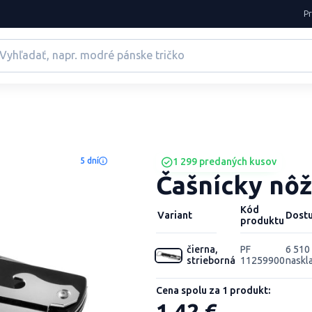
P
5 dní
1 299 predaných kusov
Čašnícky nôž
Kód
Variant
Dost
produktu
čierna,
PF
6 510 
strieborná
11259900
naskl
Cena spolu za 1 produkt:
1,42 €