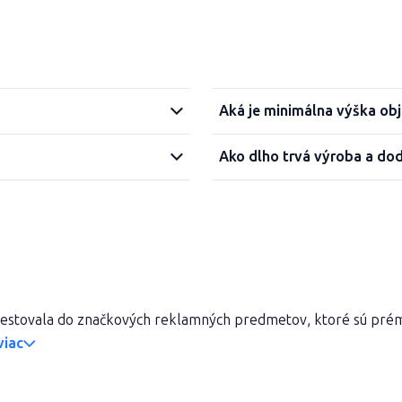
Aká je minimálna výška ob
Ako dlho trvá výroba a do
vestovala do značkových reklamných predmetov, ktoré sú prémio
viac