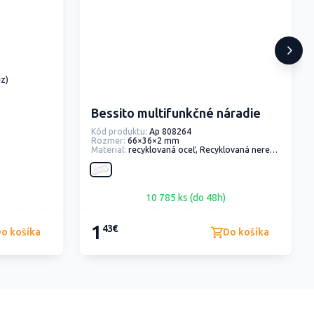
ez)
Bessito multifunkčné náradie
Kód produktu:
Ap 808264
Rozmer:
66×36×2 mm
Material:
recyklovaná oceľ, Recyklovaná nerezová ocel
10 785 ks (do 48h)
1
43€
o košíka
Do košíka