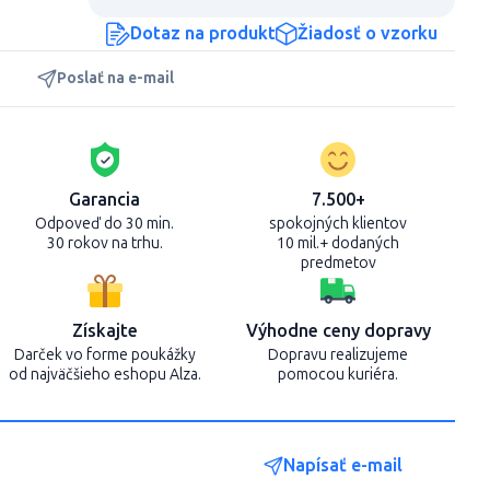
Dotaz na produkt
Žiadosť o vzorku
Poslať na e-mail
Garancia
7.500+
Odpoveď do 30 min.
spokojných klientov
30 rokov na trhu.
10 mil.+ dodaných
predmetov
Získajte
Výhodne ceny dopravy
Darček vo forme poukážky
Dopravu realizujeme
od najväčšieho eshopu Alza.
pomocou kuriéra.
Napísať e-mail