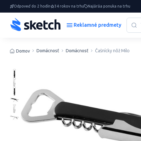
Odpoveď do 2 hodín
34 rokov na trhu
Najširšia ponuka na trhu
Reklamné predmety
Domácnosť
Domácnosť
Čašnícky nôž Milo
Domov