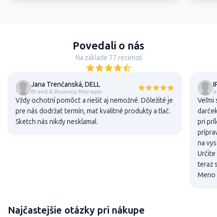
Povedali o nás
Na základe 77 recenzií
Jana Trenčanská, DELL
I
Brand & Business Manager
a
Vždy ochotní pomôcť a riešiť aj nemožné. Dôležité je
Veľmi 
pre nás dodržať termín, mať kvalitné produkty a tlač.
darček
Sketch nás nikdy nesklamal.
pri pr
prípra
na vys
Určite
teraz 
Meno a
Najčastejšie otázky pri nákupe