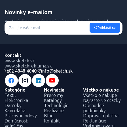
Novinky e-mailom
Buďte informovaní o novinkách a výhodných akciách.
Prihlásiť sa
Kontakt
www.sketch.sk
www.sketchreklama.sk
02 4848 4040
info@sketch.sk
Kategórie
Navigácia
Všetko o nákupe
Textil
Prečo my
Všetko o nákupe
Elektronika
Katalógy
Najčastejšie otázky
Darčeky
Technológie
Obchodné
Kancelária
Realizácie
podmienky
Pracovné odevy
Blog
Doprava a platba
Domácnosť
Kontakt
Reklamácie
Voľný čas
Vrátenie tovaru