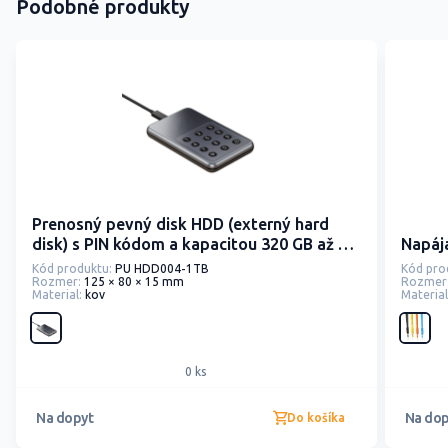
Podobné produkty
Prenosný pevný disk HDD (externý hard
disk) s PIN kódom a kapacitou 320 GB až 2
Napája
TB
Kód produktu:
PU HDD004-1TB
Kód pro
Rozmer:
125 × 80 × 15 mm
Rozmer
Material:
kov
Material
0 ks
Na dopyt
Na dop
Do košíka