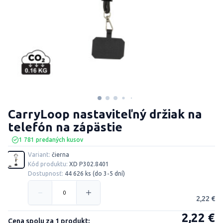
CarryLoop nastaviteľný držiak na
telefón na zápästie
1 781 predaných kusov
Variant:
čierna
Kód produktu:
XD P302.8401
Dostupnosť:
44 626 ks (do 3-5 dní)
2,22 €
2,22 €
Cena spolu za 1 produkt: