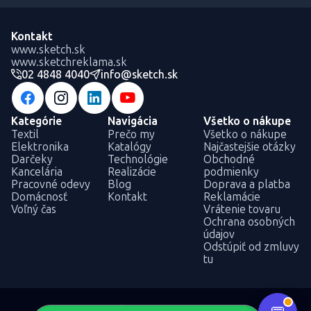
Kontakt
www.sketch.sk
www.sketchreklama.sk
02 4848 4040
info@sketch.sk
Kategórie
Navigácia
Všetko o nákupe
Textil
Prečo my
Všetko o nákupe
Elektronika
Katalógy
Najčastejšie otázky
Darčeky
Technológie
Obchodné
Kancelária
Realizácie
podmienky
Pracovné odevy
Blog
Doprava a platba
Domácnosť
Kontakt
Reklamácie
Voľný čas
Vrátenie tovaru
Ochrana osobných
údajov
Odstúpiť od zmluvy
tu