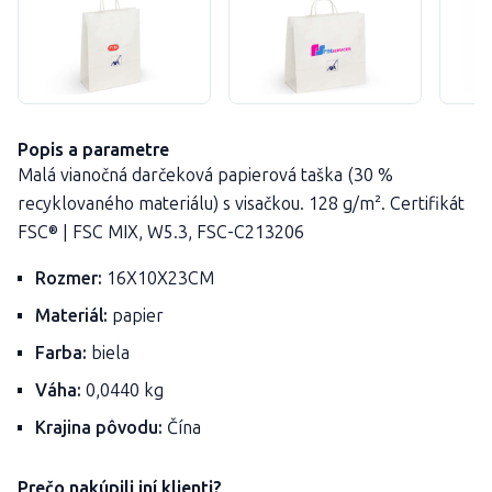
Popis a parametre
Malá vianočná darčeková papierová taška (30 %
recyklovaného materiálu) s visačkou. 128 g/m². Certifikát
FSC® | FSC MIX, W5.3, FSC-C213206
Rozmer:
16X10X23CM
Materiál:
papier
Farba:
biela
Váha:
0,0440 kg
Krajina pôvodu:
Čína
Prečo nakúpili iní klienti?