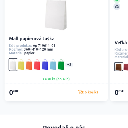
Mall papierová taška
Veľká
Kód produktu:
Ap 719611-01
Rozmer:
360×410×120 mm
Kód pro
Material:
papier
Rozmer
Material
+3
3 630 ks (do 48h)
0
0
68€
69€
Do košíka
Povedali o nás