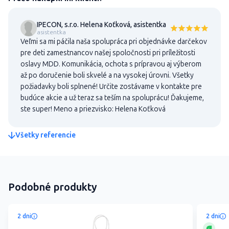
IPECON, s.r.o. Helena Koťková, asistentka
asistentka
Veľmi sa mi páčila naša spolupráca pri objednávke darčekov
pre deti zamestnancov našej spoločnosti pri príležitosti
oslavy MDD. Komunikácia, ochota s prípravou aj výberom
až po doručenie boli skvelé a na vysokej úrovni. Všetky
požiadavky boli splnené! Určite zostávame v kontakte pre
budúce akcie a už teraz sa teším na spoluprácu! Ďakujeme,
ste super! Meno a priezvisko: Helena Koťková
Všetky referencie
Podobné produkty
2 dni
2 dni