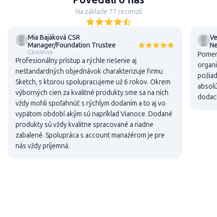
Na základe 77 recenzií
Mia Bajáková CSR
Ve
Manager/Foundation Trustee
N
GRANVIA
Pomer 
Profesionálny prístup a rýchle riešenie aj
organi
neštandardných objednávok charakterizuje firmu
požiad
Sketch, s ktorou spolupracujeme už 6 rokov. Okrem
absolú
výborných cien za kvalitné produkty sme sa na nich
dodací
vždy mohli spoľahnúť s rýchlym dodaním a to aj vo
vypätom období akým sú napríklad Vianoce. Dodané
produkty sú vždy kvalitne spracované a riadne
zabalené. Spolupráca s account manažérom je pre
nás vždy príjemná.