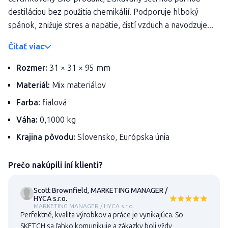
destiláciou bez použitia chemikálií. Podporuje hlboký
spánok, znižuje stres a napätie, čistí vzduch a navodzuje...
Čítať viac
Rozmer:
31 × 31 × 95 mm
Materiál:
Mix materiálov
Farba:
fialová
Váha:
0,1000 kg
Krajina pôvodu:
Slovensko, Európska únia
Prečo nakúpili iní klienti?
Scott Brownfield, MARKETING MANAGER /
HYCA s.r.o.
MARKETING MANAGER / HYCA s.r.o.
Perfektné, kvalita výrobkov a práce je vynikajúca. So
SKETCH sa ľahko komunikuje a zákazky boli vždy