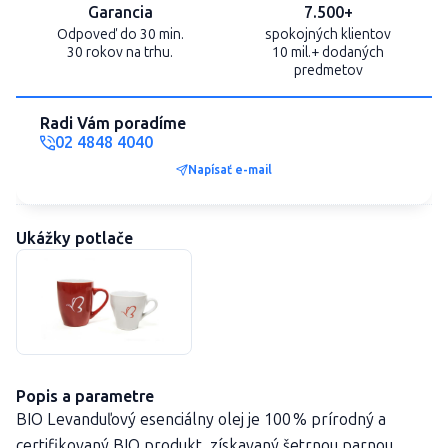
Garancia
7.500+
Odpoveď do 30 min.
spokojných klientov
30 rokov na trhu.
10 mil.+ dodaných
predmetov
Radi Vám poradíme
02 4848 4040
Napísať e-mail
Ukážky potlače
Popis a parametre
BIO Levanduľový esenciálny olej je 100 % prírodný a
certifikovaný BIO produkt, získavaný šetrnou parnou