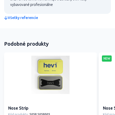
vybavované profesionálne
Všetky referencie
Podobné produkty
NEW
Nose Strip
Nose S
Kód produktu:
S058 S058005
Kód pro