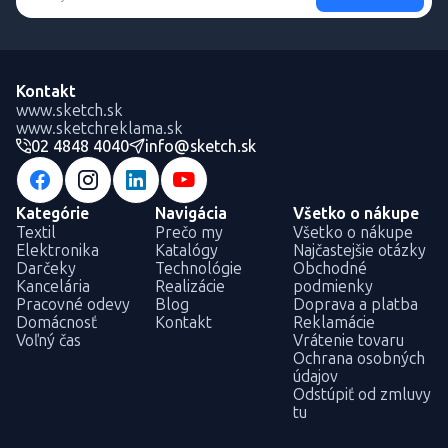
Kontakt
www.sketch.sk
www.sketchreklama.sk
02 4848 4040
info@sketch.sk
Kategórie
Navigácia
Všetko o nákupe
Textil
Prečo my
Všetko o nákupe
Elektronika
Katalógy
Najčastejšie otázky
Darčeky
Technológie
Obchodné
Kancelária
Realizácie
podmienky
Pracovné odevy
Blog
Doprava a platba
Domácnosť
Kontakt
Reklamácie
Voľný čas
Vrátenie tovaru
Ochrana osobných
údajov
Odstúpiť od zmluvy
tu