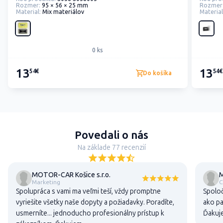
Rozmer:
95 × 56 × 25 mm
Rozmer
Material:
Mix materiálov
Material
0 ks
13
13
54€
54€
Do košíka
Povedali o nás
Na základe 77 recenzií
MOTOR-CAR Košice s.r.o.
M
Marketing
C
Spolupráca s vami ma veľmi teší, vždy promptne
Spoloč
vyriešite všetky naše dopyty a požiadavky. Poradíte,
ako pa
usmerníte... jednoducho profesionálny prístup k
Ďakuj