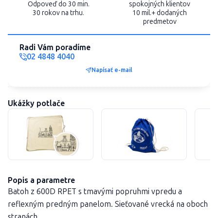
Odpoveď do 30 min.
spokojných klientov
30 rokov na trhu.
10 mil.+ dodaných
predmetov
Radi Vám poradíme
02 4848 4040
Napísať e-mail
Ukážky potlače
Popis a parametre
Batoh z 600D RPET s tmavými popruhmi vpredu a
reflexným predným panelom. Sieťované vrecká na oboch
stranách.