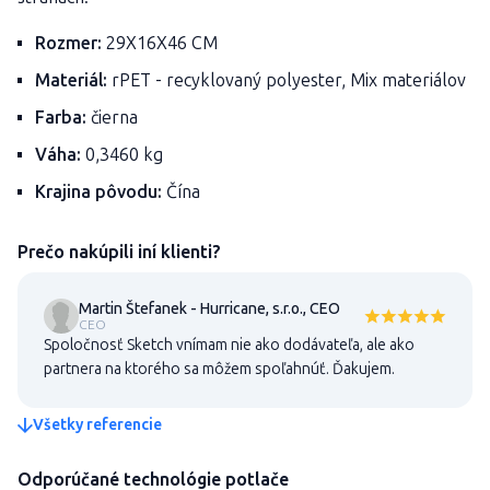
Rozmer:
29X16X46 CM
Materiál:
rPET - recyklovaný polyester, Mix materiálov
Farba:
čierna
Váha:
0,3460 kg
Krajina pôvodu:
Čína
Prečo nakúpili iní klienti?
Martin Štefanek - Hurricane, s.r.o., CEO
CEO
Spoločnosť Sketch vnímam nie ako dodávateľa, ale ako
partnera na ktorého sa môžem spoľahnúť. Ďakujem.
Všetky referencie
Odporúčané technológie potlače