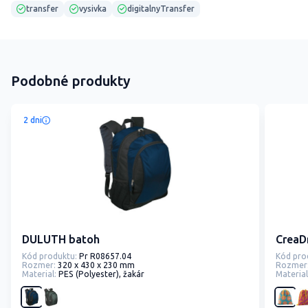
transfer
vysivka
digitalnyTransfer
Podobné produkty
2 dni
DULUTH batoh
CreaD
Kód produktu:
Pr R08657.04
Kód pro
Rozmer:
320 x 430 x 230 mm
Rozmer
Material:
PES (Polyester), žakár
Material