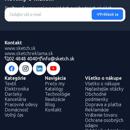
Buďte informovaní o novinkách a výhodných akciách.
Prihlásiť sa
Kontakt
www.sketch.sk
www.sketchreklama.sk
02 4848 4040
info@sketch.sk
Kategórie
Navigácia
Všetko o nákupe
Textil
Prečo my
Všetko o nákupe
Elektronika
Katalógy
Najčastejšie otázky
Darčeky
Technológie
Obchodné
Kancelária
Realizácie
podmienky
Pracovné odevy
Blog
Doprava a platba
Domácnosť
Kontakt
Reklamácie
Voľný čas
Vrátenie tovaru
Ochrana osobných
údajov