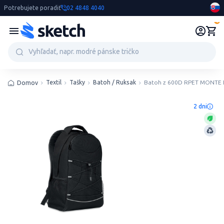
Potrebujete poradiť
02 4848 4040
0
Textil
Tašky
Batoh / Ruksak
Batoh z 600D RPET MONTE
Domov
2 dni