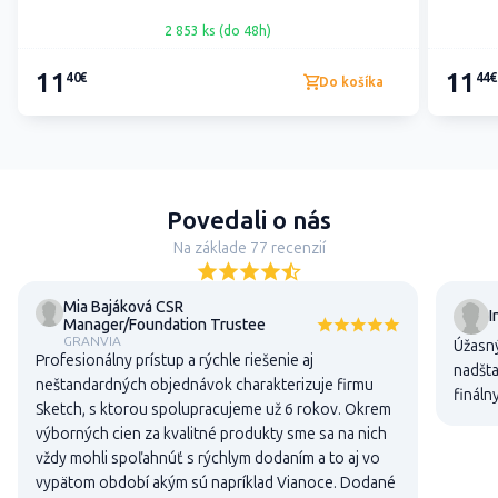
2 853 ks (do 48h)
11
11
40€
44€
Do košíka
Povedali o nás
Na základe 77 recenzií
Mia Bajáková CSR
I
Manager/Foundation Trustee
GRANVIA
Úžasný
Profesionálny prístup a rýchle riešenie aj
nadšta
neštandardných objednávok charakterizuje firmu
fináln
Sketch, s ktorou spolupracujeme už 6 rokov. Okrem
výborných cien za kvalitné produkty sme sa na nich
vždy mohli spoľahnúť s rýchlym dodaním a to aj vo
vypätom období akým sú napríklad Vianoce. Dodané