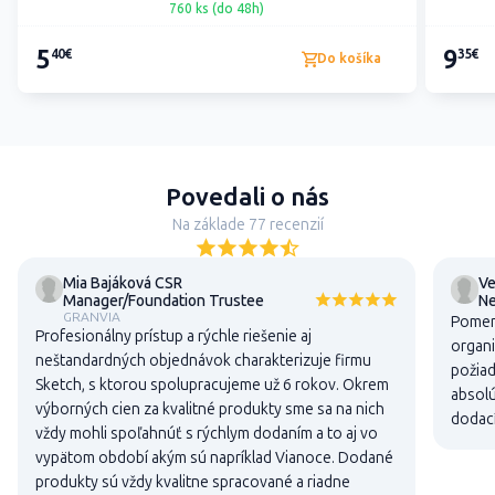
760 ks (do 48h)
5
9
40€
35€
Do košíka
Povedali o nás
Na základe 77 recenzií
Mia Bajáková CSR
Ve
Manager/Foundation Trustee
N
GRANVIA
Pomer 
Profesionálny prístup a rýchle riešenie aj
organi
neštandardných objednávok charakterizuje firmu
požiad
Sketch, s ktorou spolupracujeme už 6 rokov. Okrem
absolú
výborných cien za kvalitné produkty sme sa na nich
dodací
vždy mohli spoľahnúť s rýchlym dodaním a to aj vo
vypätom období akým sú napríklad Vianoce. Dodané
produkty sú vždy kvalitne spracované a riadne