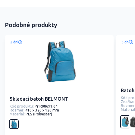
Podobné produkty
2 dni
5 dní
Batoh 
Kód pro
Skladací batoh BELMONT
Značka:
Rozmer
Kód produktu:
Pr R08691.04
Material
Rozmer:
410 x 320 x 120 mm
Material:
PES (Polyester)