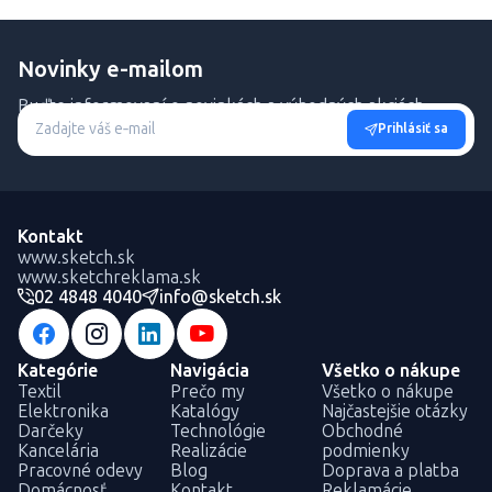
Novinky e-mailom
Buďte informovaní o novinkách a výhodných akciách.
Prihlásiť sa
Kontakt
www.sketch.sk
www.sketchreklama.sk
02 4848 4040
info@sketch.sk
Kategórie
Navigácia
Všetko o nákupe
Textil
Prečo my
Všetko o nákupe
Elektronika
Katalógy
Najčastejšie otázky
Darčeky
Technológie
Obchodné
Kancelária
Realizácie
podmienky
Pracovné odevy
Blog
Doprava a platba
Domácnosť
Kontakt
Reklamácie