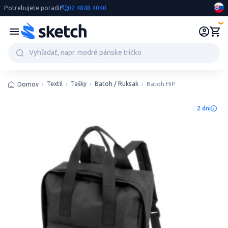
Potrebujete poradiť
02 4848 4040
0
Textil
Tašky
Batoh / Ruksak
Batoh HIP
Domov
2 dni