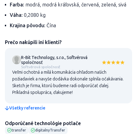
Farba:
modrá, modrá kráľovská, červená, zelená, sivá
Váha:
0,2080 kg
Krajina pôvodu:
Čína
Prečo nakúpili iní klienti?
R-Bit Technology, s.r.o., Softvérová
spoločnosť
Softvérová spoločnosť
Veľmi ochotná a milá komunikácia ohľadom našich
požiadaviek a navyše dodávka dokonale splnila očakávania.
Sketch je firma, ktorú budeme radi odporúčať ďalej.
Príkladná spolupráca, ďakujeme!
Všetky referencie
Odporúčané technológie potlače
transfer
digitalnyTransfer