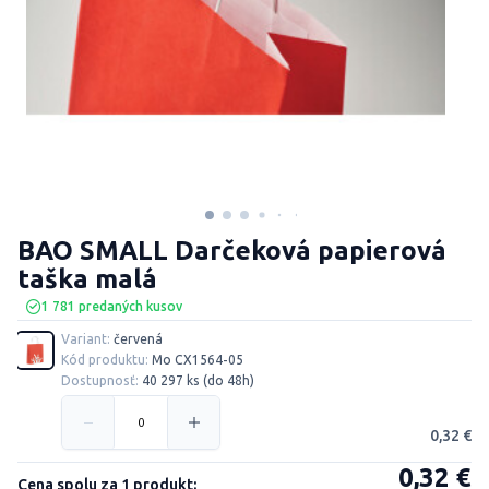
BAO SMALL Darčeková papierová
taška malá
1 781 predaných kusov
Variant:
červená
Kód produktu:
Mo CX1564-05
Dostupnosť:
40 297 ks (do 48h)
0,32 €
0,32 €
Cena spolu za 1 produkt: