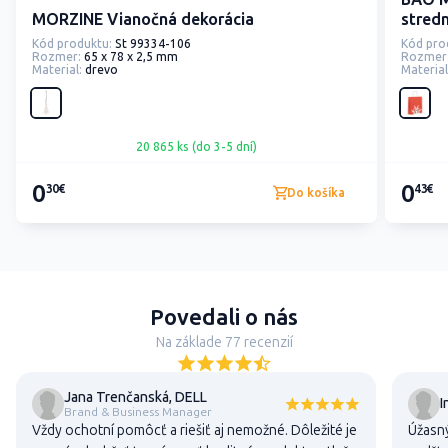
MORZINE Vianočná dekorácia
stred
Kód produktu:
St 99334-106
Kód pro
Rozmer:
65 x 78 x 2,5 mm
Rozmer
Material:
drevo
Material
20 865 ks (do 3-5 dní)
0
0
30€
43€
Do košíka
Povedali o nás
Na základe 77 recenzií
Jana Trenčanská, DELL
I
Brand & Business Manager
Vždy ochotní pomôcť a riešiť aj nemožné. Dôležité je
Úžasný