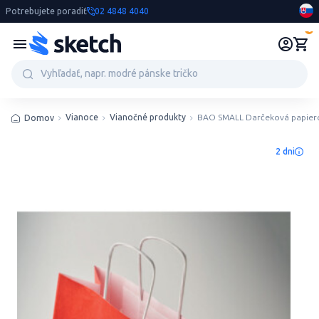
Potrebujete poradiť
02 4848 4040
0
Vianoce
Vianočné produkty
BAO SMALL Darčeková papiero
Domov
2 dni