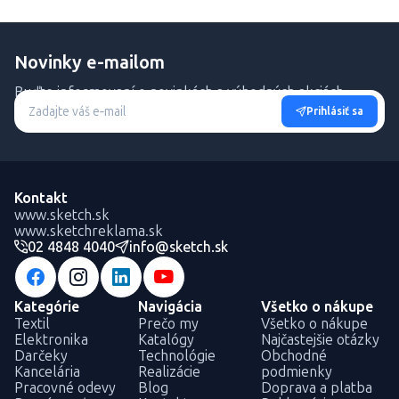
Novinky e-mailom
Buďte informovaní o novinkách a výhodných akciách.
Prihlásiť sa
Kontakt
www.sketch.sk
www.sketchreklama.sk
02 4848 4040
info@sketch.sk
Kategórie
Navigácia
Všetko o nákupe
Textil
Prečo my
Všetko o nákupe
Elektronika
Katalógy
Najčastejšie otázky
Darčeky
Technológie
Obchodné
Kancelária
Realizácie
podmienky
Pracovné odevy
Blog
Doprava a platba