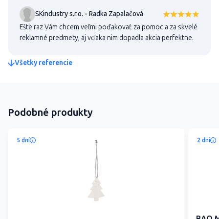
SKindustry s.r.o. - Radka Zapalačová
Ešte raz Vám chcem veľmi poďakovať za pomoc a za skvelé
reklamné predmety, aj vďaka nim dopadla akcia perfektne.
Všetky referencie
Podobné produkty
5 dní
2 dni
BAO M