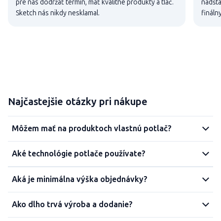
pre nás dodržať termín, mať kvalitné produkty a tlač.
nadšta
Sketch nás nikdy nesklamal.
fináln
Najčastejšie otázky pri nákupe
Môžem mať na produktoch vlastnú potlač?
Aké technológie potlače používate?
Aká je minimálna výška objednávky?
Ako dlho trvá výroba a dodanie?