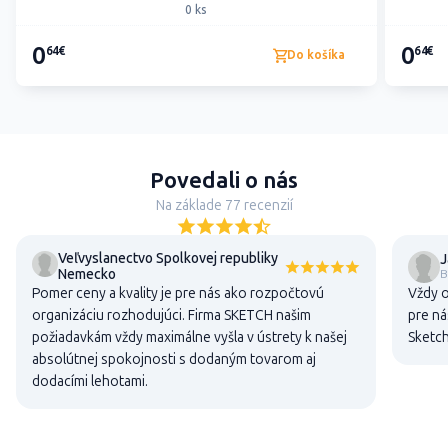
0 ks
0
0
64€
64€
Do košíka
Povedali o nás
Na základe 77 recenzií
Veľvyslanectvo Spolkovej republiky
J
Nemecko
B
Pomer ceny a kvality je pre nás ako rozpočtovú
Vždy o
organizáciu rozhodujúci. Firma SKETCH našim
pre ná
požiadavkám vždy maximálne vyšla v ústrety k našej
Sketch
absolútnej spokojnosti s dodaným tovarom aj
dodacími lehotami.