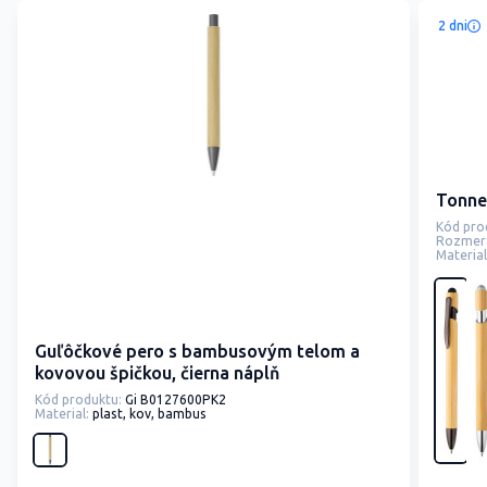
2 dni
Tonne
Kód pro
Rozmer
Material
Guľôčkové pero s bambusovým telom a
kovovou špičkou, čierna náplň
Kód produktu:
Gi B0127600PK2
Material:
plast, kov, bambus