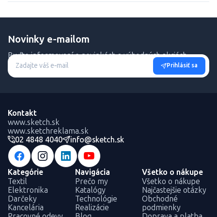
Novinky e-mailom
Buďte informovaní o novinkách a výhodných akciách.
Prihlásiť sa
Kontakt
www.sketch.sk
www.sketchreklama.sk
02 4848 4040
info@sketch.sk
Kategórie
Navigácia
Všetko o nákupe
Textil
Prečo my
Všetko o nákupe
Elektronika
Katalógy
Najčastejšie otázky
Darčeky
Technológie
Obchodné
Kancelária
Realizácie
podmienky
Pracovné odevy
Blog
Doprava a platba