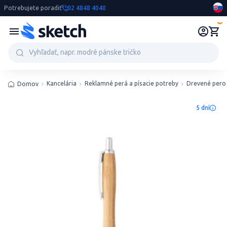
Potrebujete poradiť
02 4848 4040
0
Kancelária
Reklamné perá a písacie potreby
Drevené pero
Domov
5 dní