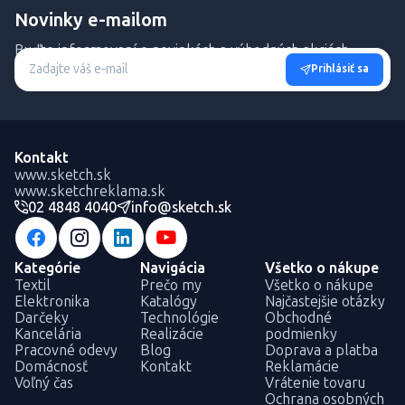
Novinky e-mailom
Buďte informovaní o novinkách a výhodných akciách.
Prihlásiť sa
Kontakt
www.sketch.sk
www.sketchreklama.sk
02 4848 4040
info@sketch.sk
Kategórie
Navigácia
Všetko o nákupe
Textil
Prečo my
Všetko o nákupe
Elektronika
Katalógy
Najčastejšie otázky
Darčeky
Technológie
Obchodné
Kancelária
Realizácie
podmienky
Pracovné odevy
Blog
Doprava a platba
Domácnosť
Kontakt
Reklamácie
Voľný čas
Vrátenie tovaru
Ochrana osobných