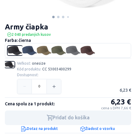
Army čiapka
2 040 predaných kusov
Farba: čierna
Veľkosť:
onesize
Kód produktu:
CC 53003400299
Dostupnosť:
6,23 €
6,23 €
Cena spolu za 1 produkt:
cena s DPH 7,66 €
Pridať do košíka
Dotaz na produkt
Žiadosť o vzorku