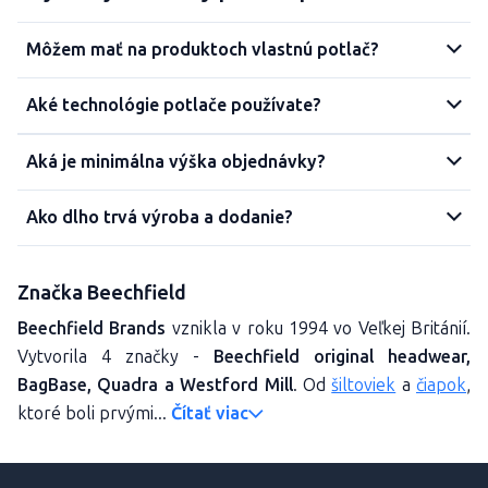
Môžem mať na produktoch vlastnú potlač?
Aké technológie potlače používate?
Aká je minimálna výška objednávky?
Ako dlho trvá výroba a dodanie?
Značka Beechfield
Beechfield Brands
vznikla v roku 1994
vo Veľkej Británií.
Vytvorila 4 značky -
Beechfield original headwear,
BagBase, Quadra a Westford Mill
. Od
šiltoviek
a
čiapok
,
ktoré boli prvými...
Čítať viac