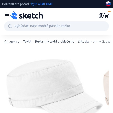
Potrebujete poradiť
02 4848 4040
0
Textil
Reklamný textil a oblečenie
Šiltovky
Army čiapka
Domov