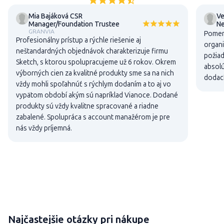
Mia Bajáková CSR
Ve
Manager/Foundation Trustee
N
GRANVIA
Pomer 
Profesionálny prístup a rýchle riešenie aj
organi
neštandardných objednávok charakterizuje firmu
požiad
Sketch, s ktorou spolupracujeme už 6 rokov. Okrem
absolú
výborných cien za kvalitné produkty sme sa na nich
dodací
vždy mohli spoľahnúť s rýchlym dodaním a to aj vo
vypätom období akým sú napríklad Vianoce. Dodané
produkty sú vždy kvalitne spracované a riadne
zabalené. Spolupráca s account manažérom je pre
nás vždy príjemná.
Najčastejšie otázky pri nákupe