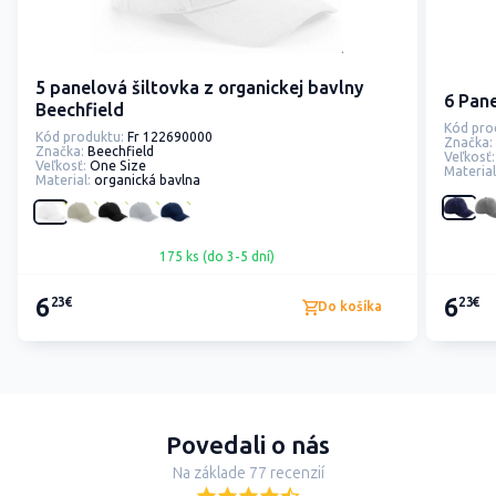
5 panelová šiltovka z organickej bavlny
6 Pane
Beechfield
Kód pro
Kód produktu:
Fr 122690000
Značka:
Značka:
Beechfield
Veľkosť:
Veľkosť:
One Size
Material
Material:
organická bavlna
175 ks (do 3-5 dní)
6
6
23€
23€
Do košíka
Povedali o nás
Na základe 77 recenzií