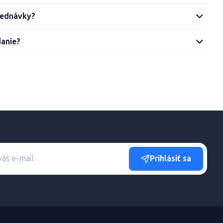
jednávky?
danie?
Prihlásiť sa