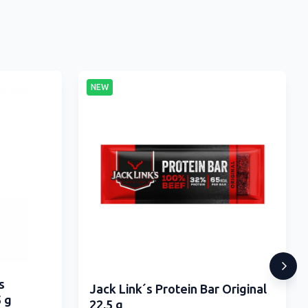
NEW
s
Jack Link´s Protein Bar Original
 g
22,5 g