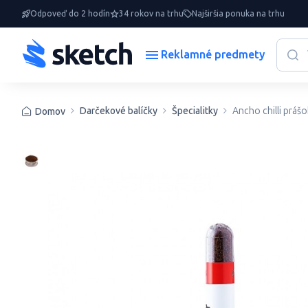
Odpoveď do 2 hodín
34 rokov na trhu
Najširšia ponuka na trhu
Reklamné predmety
Darčekové balíčky
Špecialitky
Ancho chilli prášo
Domov