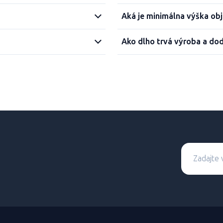
Aká je minimálna výška ob
Ako dlho trvá výroba a do