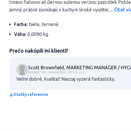
tmavo fialovou až čiernou sušenou verziou papričiek Pobl
jemný prášok ponúkajú v kuchyni široké využitie....
Čítať vi
Farba:
biela, červená
Váha:
0,0090 kg
Prečo nakúpili iní klienti?
Scott Brownfield, MARKETING MANAGER / HYCA 
MARKETING MANAGER / HYCA s.r.o.
Veľmi dobré, kvalita!! Naozaj vyzerá fantasticky.
Všetky referencie