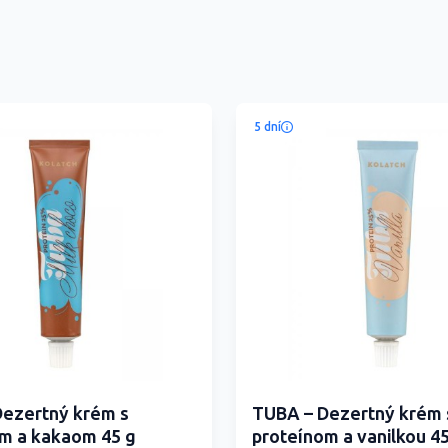
5 dní
ezertný krém s
TUBA – Dezertný krém 
m a kakaom 45 g
proteínom a vanilkou 45