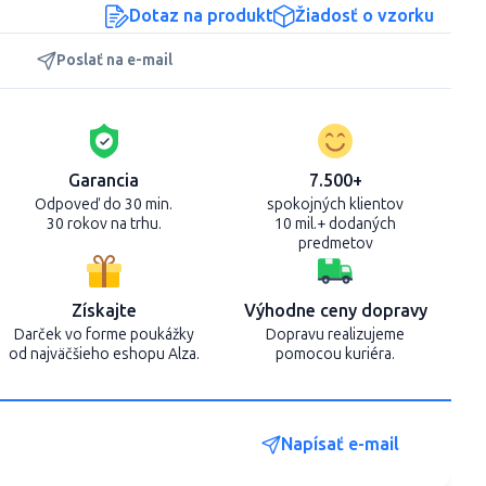
Dotaz na produkt
Žiadosť o vzorku
Poslať na e-mail
Garancia
7.500+
Odpoveď do 30 min.
spokojných klientov
30 rokov na trhu.
10 mil.+ dodaných
predmetov
Získajte
Výhodne ceny dopravy
Darček vo forme poukážky
Dopravu realizujeme
od najväčšieho eshopu Alza.
pomocou kuriéra.
Napísať e-mail