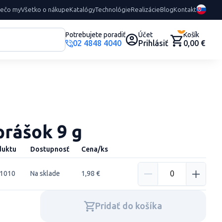
rečo my
Všetko o nákupe
Katalógy
Technológie
Realizácie
Blog
Kontakt
0
Potrebujete poradiť
Účet
Košík
02 4848 4040
Prihlásiť
0,00 €
prášok 9 g
duktu
Dostupnosť
Cena/ks
61010
Na sklade
1,98 €
Pridať do košíka