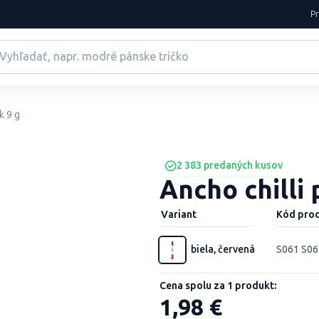
P
k 9 g
2 383 predaných kusov
Ancho chilli 
Variant
Kód pro
biela, červená
S061 S0
Cena spolu za 1 produkt:
1,98 €