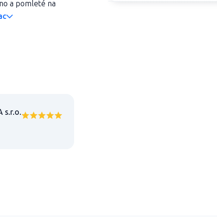
ano a pomleté na
ac
s.r.o.