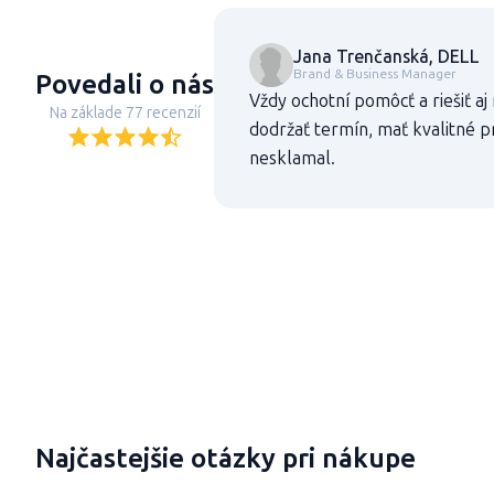
Jana Trenčanská, DELL
Brand & Business Manager
Povedali o nás
Vždy ochotní pomôcť a riešiť aj
Na základe 77 recenzií
dodržať termín, mať kvalitné pr
nesklamal.
Najčastejšie otázky pri nákupe