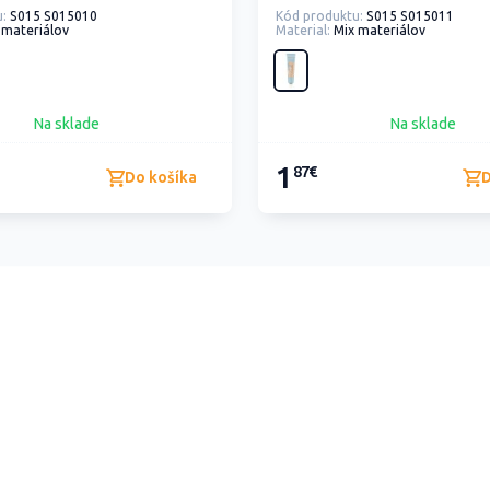
:
S015 S015010
Kód produktu:
S015 S015011
 materiálov
Material:
Mix materiálov
Na sklade
Na sklade
1
87€
Do košíka
D