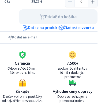
0 ks
38,27 €
Pridať do košíka
Dotaz na produkt
Žiadosť o vzorku
Poslať na e-mail
Garancia
7.500+
Odpoveď do 30 min.
spokojných klientov
30 rokov na trhu.
10 mil.+ dodaných
predmetov
Získajte
Výhodne ceny dopravy
Darček vo forme poukážky
Dopravu realizujeme
od najväčšieho eshopu Alza.
pomocou kuriéra.