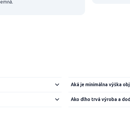
jemná.
Aká je minimálna výška ob
Ako dlho trvá výroba a do