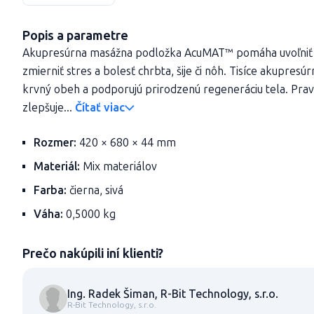
Popis a parametre
Akupresúrna masážna podložka AcuMAT™ pomáha uvoľniť s
zmierniť stres a bolesť chrbta, šije či nôh. Tisíce akupresú
krvný obeh a podporujú prirodzenú regeneráciu tela. Prav
zlepšuje...
Čítať viac
Rozmer:
420 × 680 × 44 mm
Materiál:
Mix materiálov
Farba:
čierna, sivá
Váha:
0,5000 kg
Prečo nakúpili iní klienti?
Ing. Radek Šiman, R-Bit Technology, s.r.o.
R-Bit Technology, s.r.o.