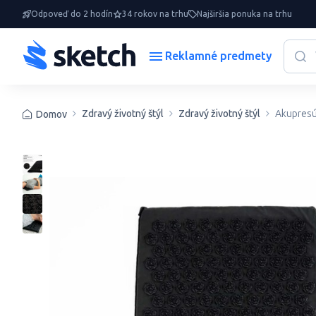
Odpoveď do 2 hodín
34 rokov na trhu
Najširšia ponuka na trhu
Reklamné predmety
Zdravý životný štýl
Zdravý životný štýl
Akupresú
Domov