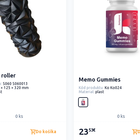
roller
Memo Gummies
:
S060 S060013
 × 125 × 320 mm
Kód produktu:
Ko Ko024
st
Material:
plast
0 ks
0 ks
23
53€
Do košíka
D