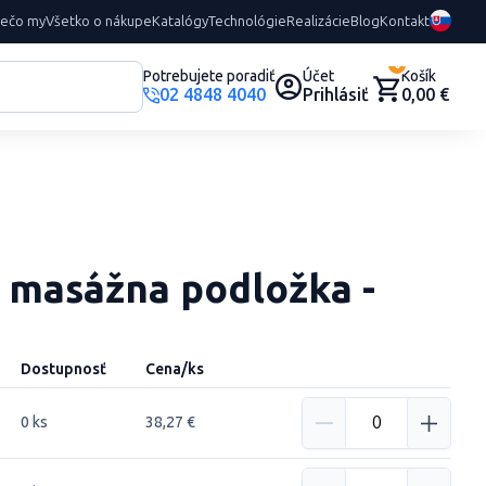
rečo my
Všetko o nákupe
Katalógy
Technológie
Realizácie
Blog
Kontakt
0
Potrebujete poradiť
Účet
Košík
02 4848 4040
Prihlásiť
0,00 €
 masážna podložka -
Dostupnosť
Cena/ks
0 ks
38,27 €