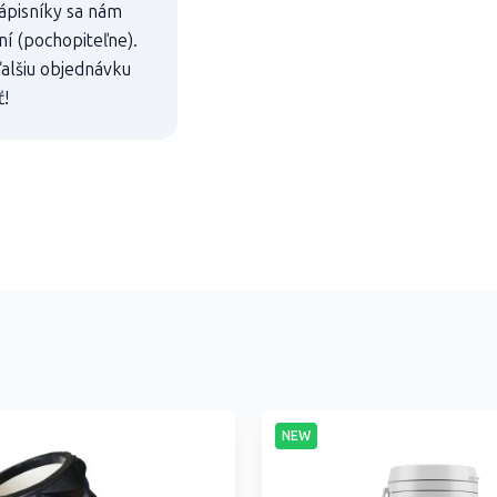
ápisníky sa nám
ení (pochopiteľne).
 ďalšiu objednávku
ť!
NEW