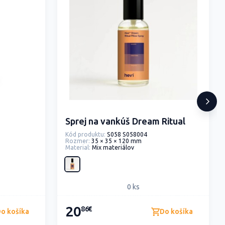
Sprej na vankúš Dream Ritual
Kód produktu:
S058 S058004
Rozmer:
35 × 35 × 120 mm
Material:
Mix materiálov
0 ks
20
86€
o košíka
Do košíka