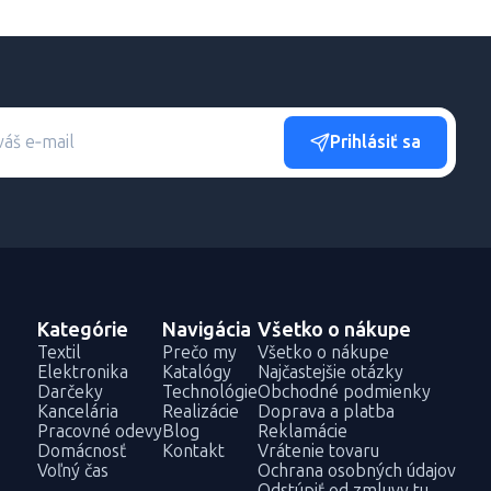
Prihlásiť sa
Kategórie
Navigácia
Všetko o nákupe
Textil
Prečo my
Všetko o nákupe
Elektronika
Katalógy
Najčastejšie otázky
Darčeky
Technológie
Obchodné podmienky
Kancelária
Realizácie
Doprava a platba
Pracovné odevy
Blog
Reklamácie
Domácnosť
Kontakt
Vrátenie tovaru
Voľný čas
Ochrana osobných údajov
Odstúpiť od zmluvy tu