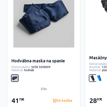
Masážny 
Hodvábna maska na spanie
Kód produktu
Kód produktu:
S058 S058009
Rozmer:
125
Material:
hodváb
Material:
pla
0 ks
41
28
76€
97€
Do košíka