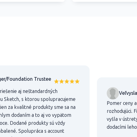
er/Foundation Trustee
 riešenie aj neštandardných
Veľvysl
mu Sketch, s ktorou spolupracujeme
Pomer ceny a 
ien za kvalitné produkty sme sa na
rozhodujúci.
chlym dodaním a to aj vo vypätom
vyšla v ústre
oce. Dodané produkty sú vždy
dodacími leho
abalené. Spolupráca s account