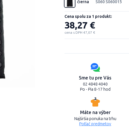
čierna
S060 S060015
Cena spolu za 1 produkt:
38,27 €
cena s DPH 47,07 €
Sme tu pre Vás
02 4848 4040
Po - Pia 8-17 hod
Máte na výber
Najširšia ponuka na trhu
Potlač predmetov