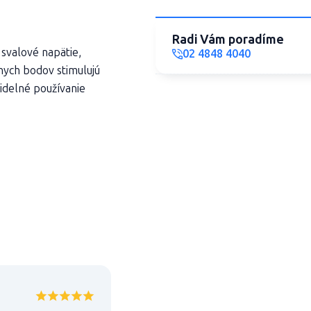
Radi Vám poradíme
valové napätie,
02 4848 4040
rnych bodov stimulujú
idelné používanie