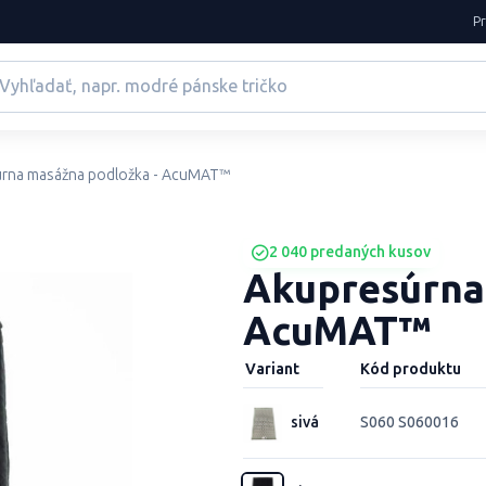
P
rna masážna podložka - AcuMAT™️
2 040 predaných kusov
Akupresúrna
AcuMAT™️
Variant
Kód produktu
sivá
S060 S060016