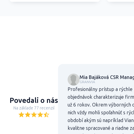
Mia Bajáková CSR Manag
GRANVIA
Profesionálny prístup a rýchle
objednávok charakterizuje fir
Povedali o nás
už 6 rokov. Okrem výborných c
Na základe 77 recenzií
nich vždy mohli spoľahnúť s rý
období akým sú napríklad Vian
kvalitne spracované a riadne z