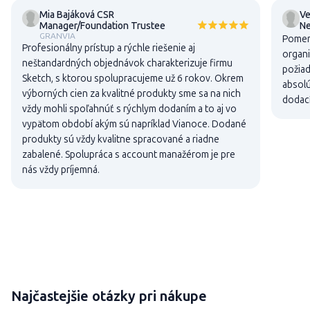
Mia Bajáková CSR
Ve
Manager/Foundation Trustee
N
GRANVIA
Pomer 
Profesionálny prístup a rýchle riešenie aj
organi
neštandardných objednávok charakterizuje firmu
požiad
Sketch, s ktorou spolupracujeme už 6 rokov. Okrem
absolú
výborných cien za kvalitné produkty sme sa na nich
dodací
vždy mohli spoľahnúť s rýchlym dodaním a to aj vo
vypätom období akým sú napríklad Vianoce. Dodané
produkty sú vždy kvalitne spracované a riadne
zabalené. Spolupráca s account manažérom je pre
nás vždy príjemná.
Najčastejšie otázky pri nákupe