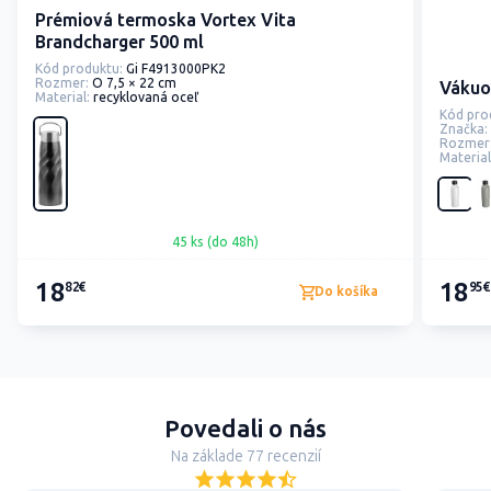
Prémiová termoska Vortex Vita
Brandcharger 500 ml
Kód produktu:
Gi F4913000PK2
Rozmer:
O 7,5 × 22 cm
Vákuo
Material:
recyklovaná oceľ
Kód pro
Značka:
Rozmer
Material
45 ks (do 48h)
18
18
82€
95€
Do košíka
Povedali o nás
Na základe 77 recenzií