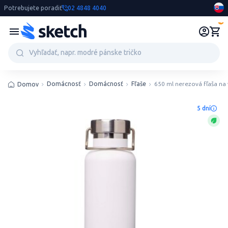
Potrebujete poradiť
02 4848 4040
0
Domácnosť
Domácnosť
Fľaše
650 ml nerezová fľaša na
Domov
5 dní