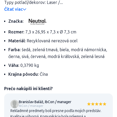
Typy potlačí/dekorov: Laser /...
Čítať viac
Značka:
Rozmer:
7,3 x 26,95 x 7,3 x Ø 7,3 cm
Materiál:
Recyklovaná nerezová ocel
Farba:
šedá, zelená tmavá, biela, modrá námornícka,
čierna, sivá, červená, modrá kráľovská, zelená lesná
Váha:
0,3790 kg
Krajina pôvodu:
Čína
Prečo nakúpili iní klienti?
Branislav Baláž, IbCon / manager
IbCon / manager
Rekladmné predmety boli presne podľa mojich predstáv.
Kvalita je výborná. Komunikácia bola príjemná a