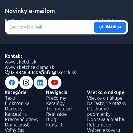
Novinky e-mailom
Buďte informovaní o novinkách a výhodných akciách.
Prihlásiť sa
Kontakt
www.sketch.sk
www.sketchreklama.sk
02 4848 4040
info@sketch.sk
Kategórie
Navigácia
Všetko o nákupe
Textil
Prečo my
Všetko o nákupe
Elektronika
Katalógy
Najčastejšie otázky
Darčeky
Technológie
Obchodné
Kancelária
Realizácie
podmienky
Pracovné odevy
Blog
Doprava a platba
Domácnosť
Kontakt
Reklamácie
Voľný čas
Vrátenie tovaru