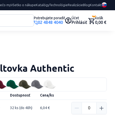
rečo my
Všetko o nákupe
Katalógy
Technológie
Realizácie
Blog
Kontakt
0
Potrebujete poradiť
Účet
Košík
02 4848 4040
Prihlásiť
0,00 €
iltovka Authentic
Dostupnosť
Cena/ks
9
32 ks (do 48h)
6,04 €