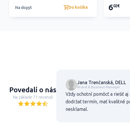
6
02€
Do košíka
Na dopyt
Jana Trenčanská, DELL
Brand & Business Manager
Povedali o nás
Vždy ochotní pomôcť a riešiť aj
Na základe 77 recenzií
dodržať termín, mať kvalitné pr
nesklamal.