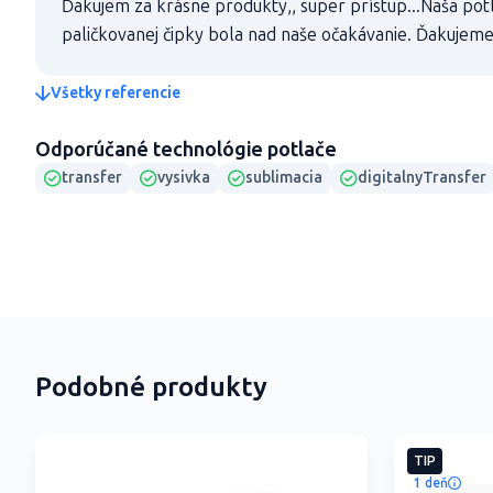
Ďakujem za krásne produkty,, super prístup...Naša potl
paličkovanej čipky bola nad naše očakávanie. Ďakujem
Všetky referencie
Odporúčané technológie potlače
transfer
vysivka
sublimacia
digitalnyTransfer
Podobné produkty
TIP
1 deň