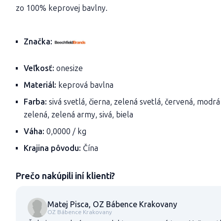
zo 100% keprovej bavlny.
Značka:
Veľkosť:
onesize
Materiál:
keprová bavlna
Farba:
sivá svetlá, čierna, zelená svetlá, červená, modr
zelená, zelená army, sivá, biela
Váha:
0,0000 / kg
Krajina pôvodu:
Čína
Prečo nakúpili iní klienti?
Matej Pisca, OZ Bábence Krakovany
OZ Bábence Krakovany