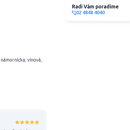
Radi Vám poradíme
02 4848 4040
á námornícka, vínová,