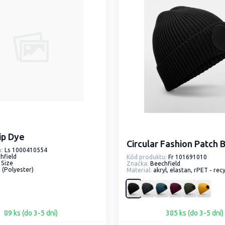
ip Dye
Circular Fashion Patch 
:
Ls 1000410554
hfield
Kód produktu:
Fr 101691010
 Size
Značka:
Beechfield
 (Polyester)
Material:
akryl, elastan, rPET - recyklo
89 ks (do 3-5 dní)
385 ks (do 3-5 dní)