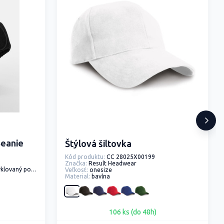
Beanie
Štýlová šiltovka
Kód produktu:
CC 28025X00199
Značka:
Result Headwear
vaný polyester
Veľkosť:
onesize
Material:
bavlna
106 ks (do 48h)