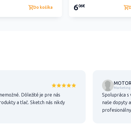
6
06€
Do košíka
D
MOTOR-C
Marketing
 nemožné. Dôležité je pre nás
Spolupráca s 
odukty a tlač. Sketch nás nikdy
naše dopyty a
profesionálny