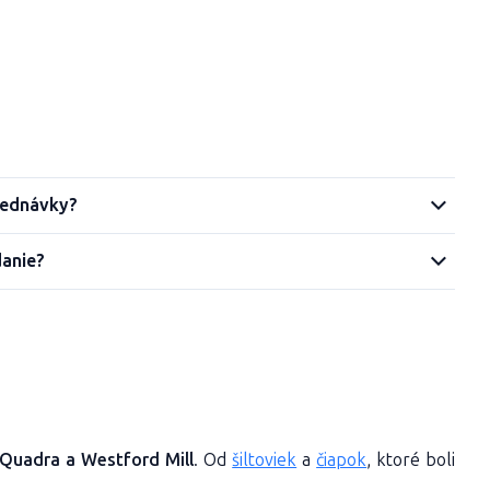
jednávky?
danie?
 Quadra a Westford Mill
. Od
šiltoviek
a
čiapok
, ktoré boli