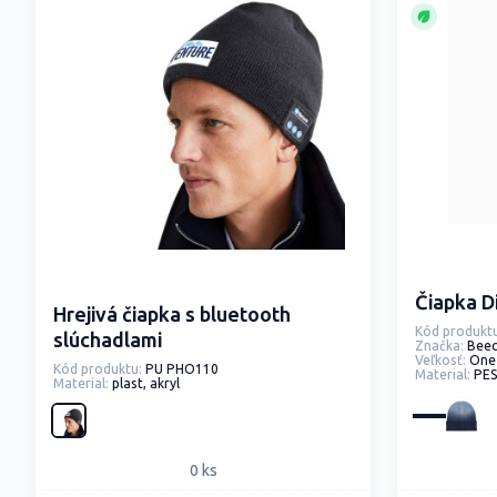
Čiapka D
Hrejivá čiapka s bluetooth
Kód produktu
slúchadlami
Značka:
Beec
Veľkosť:
One
Kód produktu:
PU PHO110
Material:
PES
Material:
plast, akryl
0 ks