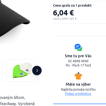
Cena spolu za 1 produkt:
6,04 €
cena s DPH 7,43 €
Sme tu pre Vás
02 4848 4040
Po - Pia 8-17 hod
Máte na výber
Najširšia ponuka na trhu
Potlač predmetov
rovaným šiltom,
k TearAway. Vyrobená