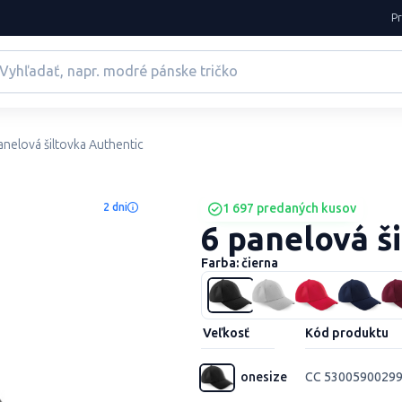
P
anelová šiltovka Authentic
2 dni
1 697 predaných kusov
6 panelová š
Farba: čierna
Veľkosť
Kód produktu
onesize
CC 5300590029