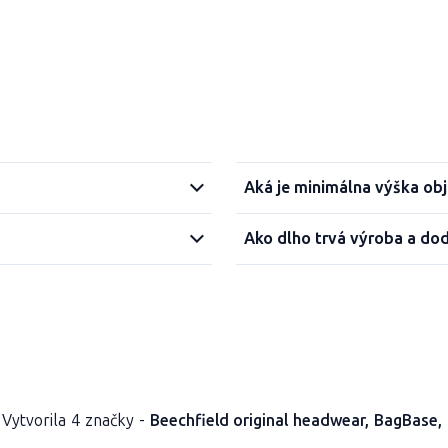
Aká je minimálna výška ob
Ako dlho trvá výroba a do
. Vytvorila 4 značky -
Beechfield original headwear, BagBase,