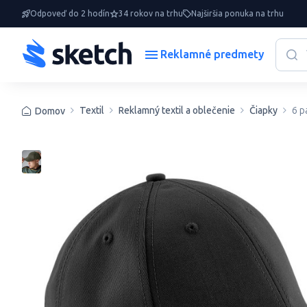
Odpoveď do 2 hodín
34 rokov na trhu
Najširšia ponuka na trhu
Reklamné predmety
Textil
Reklamný textil a oblečenie
Čiapky
6 p
Domov